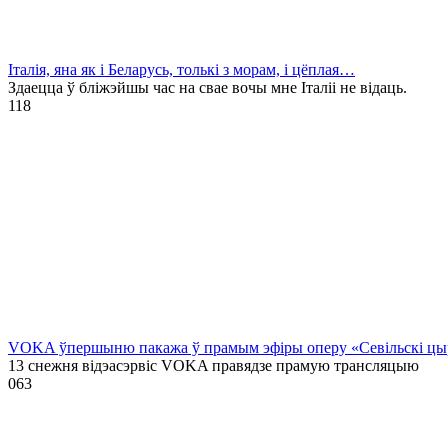
Італія, яна як і Беларусь, толькі з морам, і цёплая…
Здаецца ў бліжэйшы час на свае вочы мне Італіі не відаць.
1
18
VOKA ўпершыню пакажа ў прамым эфіры оперу «Севільскі цыру
13 снежня відэасэрвіс VOKA правядзе прамую трансляцыю
0
63