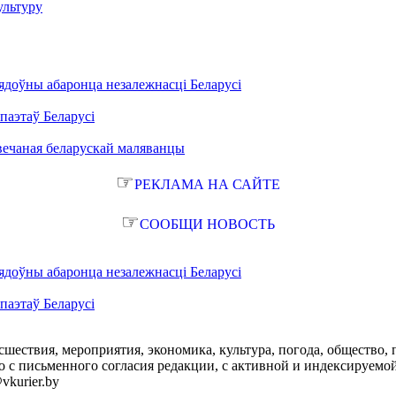
ультуру
ядоўны абаронца незалежнасці Беларусі
паэтаў Беларусі
вечаная беларускай маляванцы
☞
РЕКЛАМА НА САЙТЕ
☞
СООБЩИ НОВОСТЬ
ядоўны абаронца незалежнасці Беларусі
паэтаў Беларусі
сшествия, мероприятия, экономика, культура, погода, общество, 
с письменного согласия редакции, с активной и индексируемой ги
vkurier.by