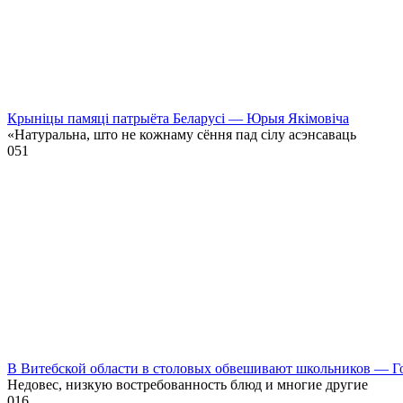
Крыніцы памяці патрыёта Беларусі — Юрыя Якімовіча
«Натуральна, што не кожнаму сёння пад сілу асэнсаваць
0
51
В Витебской области в столовых обвешивают школьников — Г
Недовес, низкую востребованность блюд и многие другие
0
16