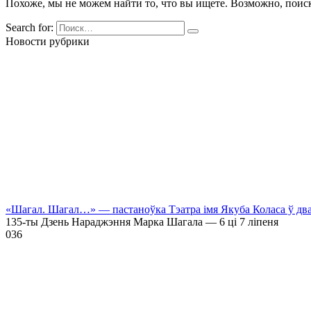
Похоже, мы не можем найти то, что вы ищете. Возможно, поис
Search for:
Новости рубрики
«Шагал. Шагал…» — пастаноўка Тэатра імя Якуба Коласа ў дв
135-ты Дзень Нараджэння Марка Шагала — 6 ці 7 ліпеня
0
36