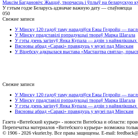
Максім Багдановіч: Жыццё, творчасць і ўплыў на беларускую к
У гэтым годзе Беларусь адзначае важную дату — спаўняецца
0
50
Свежие записи
У Мінску 120 гадоў таму нарадзіўся Ежы Гедройц — пасл
У Мінску прадставілі рэпрадукцыі твораў Марка Шагала
У гэты дзень загінуў Янка Купала — адзін з найвялікшых 
Вясновы абрад «Саракі» правядуць у музеі пад Мінскам
У Віцебску адкрылася выстава «Мастацтва святла», прыс
Свежие записи
У Мінску 120 гадоў таму нарадзіўся Ежы Гедройц — пасл
У Мінску прадставілі рэпрадукцыі твораў Марка Шагала
У гэты дзень загінуў Янка Купала — адзін з найвялікшых 
Вясновы абрад «Саракі» правядуць у музеі пад Мінскам
Газета «Витебский курьер» - новости Витебска и области: прои
Перепечатка материалов «Витебского курьера» возможна только 
© 1906 - 2026 vkurier.by. Все права защищены. E-mail: feedback@