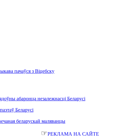
Быкава пачаўся з Віцебску
ядоўны абаронца незалежнасці Беларусі
паэтаў Беларусі
вечаная беларускай маляванцы
☞
РЕКЛАМА НА САЙТЕ