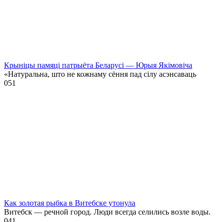
Крыніцы памяці патрыёта Беларусі — Юрыя Якімовіча
«Натуральна, што не кожнаму сёння пад сілу асэнсаваць
0
51
Как золотая рыбка в Витебске утонула
Витебск — речной город. Люди всегда селились возле воды.
0
41