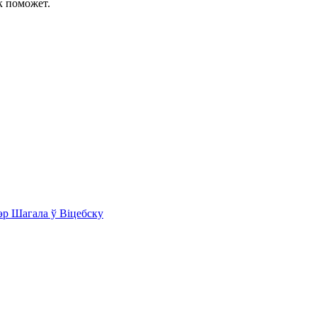
к поможет.
эр Шагала ў Віцебску