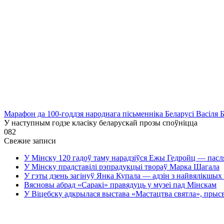
Марафон да 100-годдзя народнага пісьменніка Беларусі Васіля 
У наступным годзе класіку беларускай прозы споўніцца
0
82
Свежие записи
У Мінску 120 гадоў таму нарадзіўся Ежы Гедройц — пасл
У Мінску прадставілі рэпрадукцыі твораў Марка Шагала
У гэты дзень загінуў Янка Купала — адзін з найвялікшых 
Вясновы абрад «Саракі» правядуць у музеі пад Мінскам
У Віцебску адкрылася выстава «Мастацтва святла», прыс