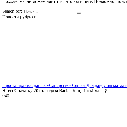
Похоже, мы не можем найти то, что вы ищете. Возможно, поис
Search for:
Новости рубрики
Проста пра складанае: «Сайарсізм» Сяргея Дажджу ў альма-мат
Яшчэ ў пачатку 20 стагоддзя Васіль Кандзінскі марыў
0
40