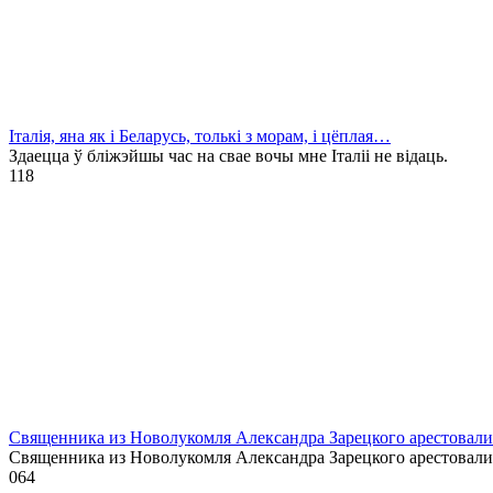
Італія, яна як і Беларусь, толькі з морам, і цёплая…
Здаецца ў бліжэйшы час на свае вочы мне Італіі не відаць.
1
18
Священника из Новолукомля Александра Зарецкого арестовали 
Священника из Новолукомля Александра Зарецкого арестовали
0
64