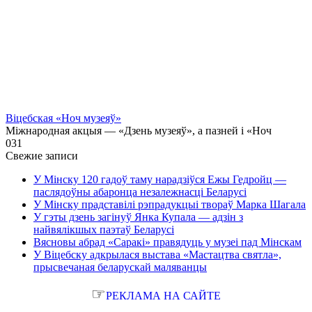
Віцебская «Ноч музеяў»
Міжнародная акцыя — «Дзень музеяў», а пазней і «Ноч
0
31
Свежие записи
У Мінску 120 гадоў таму нарадзіўся Ежы Гедройц —
паслядоўны абаронца незалежнасці Беларусі
У Мінску прадставілі рэпрадукцыі твораў Марка Шагала
У гэты дзень загінуў Янка Купала — адзін з
найвялікшых паэтаў Беларусі
Вясновы абрад «Саракі» правядуць у музеі пад Мінскам
У Віцебску адкрылася выстава «Мастацтва святла»,
прысвечаная беларускай маляванцы
☞
РЕКЛАМА НА САЙТЕ