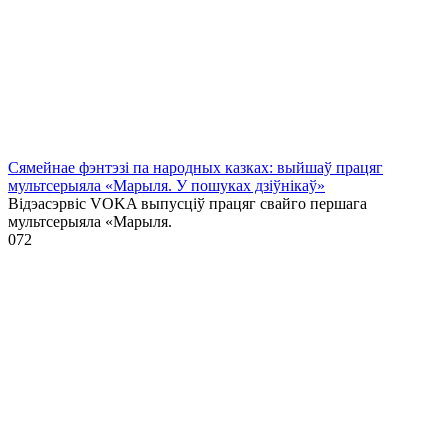
Сямейнае фэнтэзі па народных казках: выйшаў працяг
мультсерыяла «Марыля. У пошуках дзіўнікаў»
Відэасэрвіс VOKA выпусціў працяг свайго першага
мультсерыяла «Марыля.
0
72