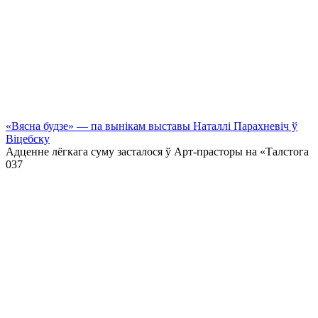
«Вясна будзе» — па вынікам выставы Наталлі Парахневіч ў
Віцебску
Адценне лёгкага суму засталося ў Арт-прасторы на «Талстога
0
37