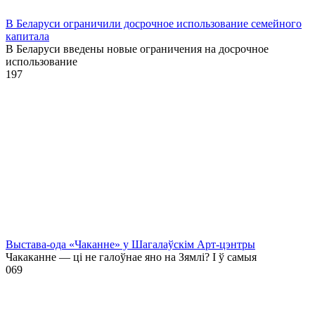
В Беларуси ограничили досрочное использование семейного
капитала
В Беларуси введены новые ограничения на досрочное
использование
1
97
Выстава-ода «Чаканне» у Шагалаўскім Арт-цэнтры
Чакаканне — ці не галоўнае яно на Зямлі? І ў самыя
0
69