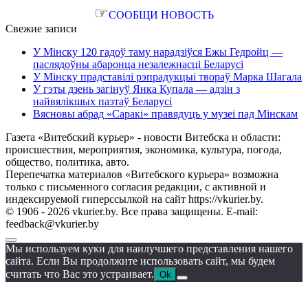
☞
СООБЩИ НОВОСТЬ
Свежие записи
У Мінску 120 гадоў таму нарадзіўся Ежы Гедройц —
паслядоўны абаронца незалежнасці Беларусі
У Мінску прадставілі рэпрадукцыі твораў Марка Шагала
У гэты дзень загінуў Янка Купала — адзін з
найвялікшых паэтаў Беларусі
Вясновы абрад «Саракі» правядуць у музеі пад Мінскам
Газета «Витебский курьер» - новости Витебска и области:
происшествия, мероприятия, экономика, культура, погода,
общество, политика, авто.
Перепечатка материалов «Витебского курьера» возможна
только с письменного согласия редакции, с активной и
индексируемой гиперссылкой на сайт https://vkurier.by.
© 1906 - 2026 vkurier.by. Все права защищены. E-mail:
feedback@vkurier.by
Мы используем куки для наилучшего представления нашего
сайта. Если Вы продолжите использовать сайт, мы будем
считать что Вас это устраивает.
Ok