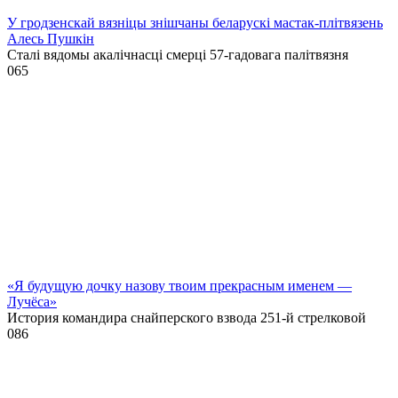
У гродзенскай вязніцы знішчаны беларускі мастак-плітвязень
Алесь Пушкін
Сталі вядомы акалічнасці смерці 57-гадовага палітвязня
0
65
«Я будущую дочку назову твоим прекрасным именем —
Лучёса»
История командира снайперского взвода 251-й стрелковой
0
86