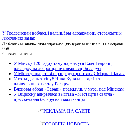
У Гродзенскай вобласці валанцёры адраджаюць старажытны
Любчанскі замак
Любчанскі замак, неаднаразова разбураны войнамі і пажарамі
0
68
Свежие записи
У Мінску 120 гадоў таму нарадзіўся Ежы Гедройц —
паслядоўны абаронца незалежнасці Беларусі
У Мінску прадставілі рэпрадукцыі твораў Марка Шагала
У гэты дзень загінуў Янка Купала — адзін з
найвялікшых паэтаў Беларусі
Вясновы абрад «Саракі» правядуць у музеі пад Мінскам
У Віцебску адкрылася выстава «Мастацтва святла»,
прысвечаная беларускай маляванцы
☞
РЕКЛАМА НА САЙТЕ
☞
СООБЩИ НОВОСТЬ