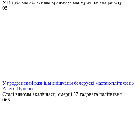
У Віцебскім абласным краязнаўчым музеі пачала работу
0
5
У гродзенскай вязніцы знішчаны беларускі мастак-плітвязень
Алесь Пушкін
Сталі вядомы акалічнасці смерці 57-гадовага палітвязня
0
65