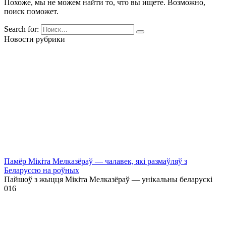
Похоже, мы не можем найти то, что вы ищете. Возможно,
поиск поможет.
Search for:
Новости рубрики
Памёр Мікіта Мелказёраў — чалавек, які размаўляў з
Беларуссю на роўных
Пайшоў з жыцця Мікіта Мелказёраў — унікальны беларускі
0
16