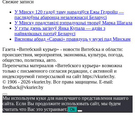
Свежие записи
У Мінску 120 гадоў таму нарадзіўся Ежы Гедройц —
паслядоўны абаронца незалежнасці Беларусі
У Мінску прадставілі рэпрадукцыі твораў Марка Шагала
У гэты дзень загінуў Янка Купала — адзін з
найвялікшых паэтаў Беларусі
Вясновы абрад «Саракі» правядуць у музеі пад Мінскам
Газета «Витебский курьер» - новости Витебска и области:
происшествия, мероприятия, экономика, культура, погода,
общество, политика, авто.
Перепечатка материалов «Витебского курьера» возможна
только с письменного согласия редакции, с активной и
индексируемой гиперссылкой на сайт https://vkurier.by.
© 1906 - 2026 vkurier.by. Все права защищены. E-mail:
feedback@vkurier.by
Мы используем куки для наилучшего представления нашего
сайта. Если Вы продолжите использовать сайт, мы будем
считать что Вас это устраивает.
Ok