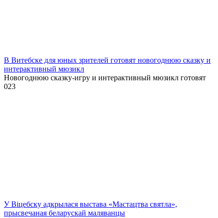
В Витебске для юных зрителей готовят новогоднюю сказку и
интерактивный мюзикл
Новогоднюю сказку-игру и интерактивный мюзикл готовят
0
23
У Віцебску адкрылася выстава «Мастацтва святла»,
прысвечаная беларускай маляванцы