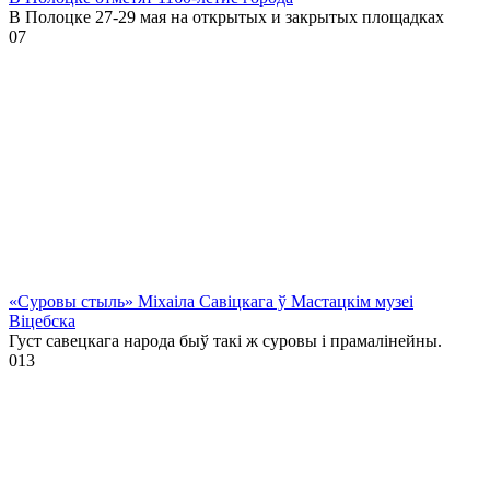
В Полоцке 27-29 мая на открытых и закрытых площадках
0
7
«Суровы стыль» Міхаіла Савіцкага ў Мастацкім музеі
Віцебска
Густ савецкага народа быў такі ж суровы і прамалінейны.
0
13