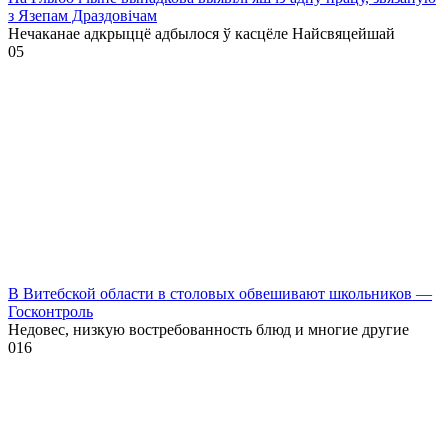
з Язепам Драздовічам
Нечаканае адкрыццё адбылося ў касцёле Найсвяцейшай
0
5
В Витебской области в столовых обвешивают школьников —
Госконтроль
Недовес, низкую востребованность блюд и многие другие
0
16