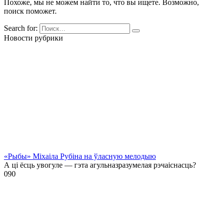
Похоже, мы не можем найти то, что вы ищете. Возможно,
поиск поможет.
Search for:
Новости рубрики
«Рыбы» Міхаіла Рубіна на ўласную мелодыю
А ці ёсць увогуле — гэта агульназразумелая рэчаіснасць?
0
90