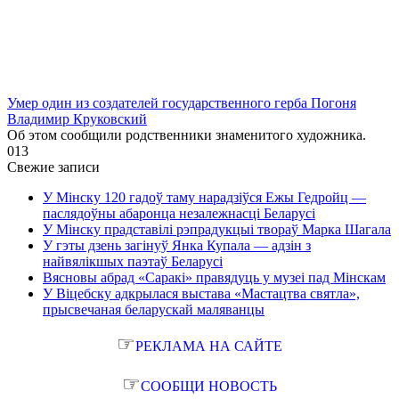
Умер один из создателей государственного герба Погоня
Владимир Круковский
Об этом сообщили родственники знаменитого художника.
0
13
Свежие записи
У Мінску 120 гадоў таму нарадзіўся Ежы Гедройц —
паслядоўны абаронца незалежнасці Беларусі
У Мінску прадставілі рэпрадукцыі твораў Марка Шагала
У гэты дзень загінуў Янка Купала — адзін з
найвялікшых паэтаў Беларусі
Вясновы абрад «Саракі» правядуць у музеі пад Мінскам
У Віцебску адкрылася выстава «Мастацтва святла»,
прысвечаная беларускай маляванцы
☞
РЕКЛАМА НА САЙТЕ
☞
СООБЩИ НОВОСТЬ