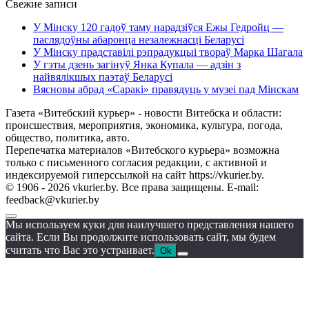
Свежие записи
У Мінску 120 гадоў таму нарадзіўся Ежы Гедройц —
паслядоўны абаронца незалежнасці Беларусі
У Мінску прадставілі рэпрадукцыі твораў Марка Шагала
У гэты дзень загінуў Янка Купала — адзін з
найвялікшых паэтаў Беларусі
Вясновы абрад «Саракі» правядуць у музеі пад Мінскам
Газета «Витебский курьер» - новости Витебска и области:
происшествия, мероприятия, экономика, культура, погода,
общество, политика, авто.
Перепечатка материалов «Витебского курьера» возможна
только с письменного согласия редакции, с активной и
индексируемой гиперссылкой на сайт https://vkurier.by.
© 1906 - 2026 vkurier.by. Все права защищены. E-mail:
feedback@vkurier.by
Мы используем куки для наилучшего представления нашего
сайта. Если Вы продолжите использовать сайт, мы будем
считать что Вас это устраивает.
Ok