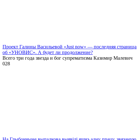
Проект Галины Васильевой «Just now» — последняя страница
об «УНОВИС». А будет ли продолжение?
Всего три года звезда и бог супрематизма Казимир Малевич
0
28
На Глыбоччыне выпадкова выявілі яшчэ адну працу, звязаную