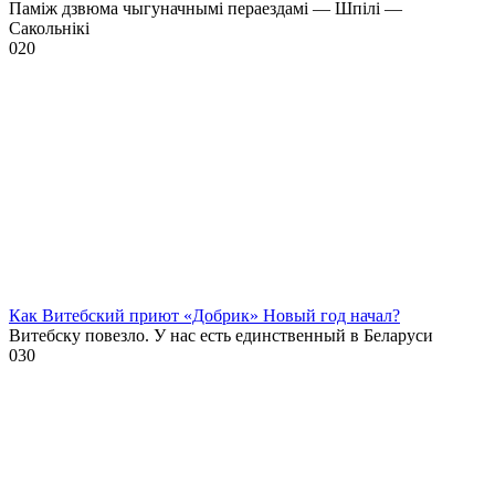
Паміж дзвюма чыгуначнымі пераездамі — Шпілі —
Сакольнікі
0
20
Как Витебский приют «Добрик» Новый год начал?
Витебску повезло. У нас есть единственный в Беларуси
0
30