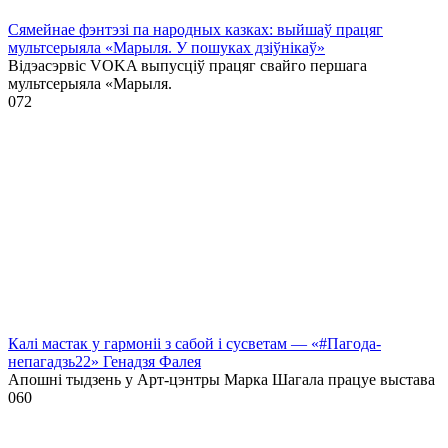
Сямейнае фэнтэзі па народных казках: выйшаў працяг
мультсерыяла «Марыля. У пошуках дзіўнікаў»
Відэасэрвіс VOKA выпусціў працяг свайго першага
мультсерыяла «Марыля.
0
72
Калі мастак у гармоніі з сабой і сусветам — «#Пагода-
непагадзь22» Генадзя Фалея
Апошні тыдзень у Арт-цэнтры Марка Шагала працуе выстава
0
60