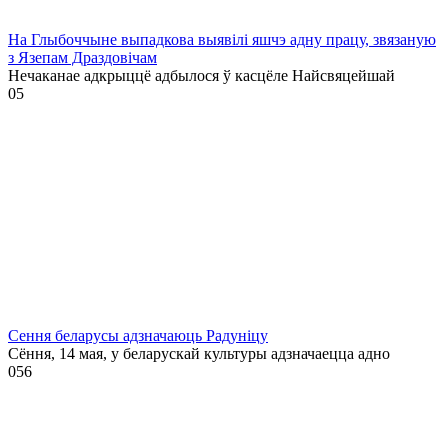
На Глыбоччыне выпадкова выявілі яшчэ адну працу, звязаную
з Язепам Драздовічам
Нечаканае адкрыццё адбылося ў касцёле Найсвяцейшай
0
5
Сення беларусы адзначаюць Радуніцу
Сёння, 14 мая, у беларускай культуры адзначаецца адно
0
56