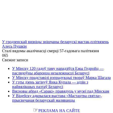
У гродзенскай вязніцы знішчаны беларускі мастак-плітвязень
Алесь Пушкін
Сталі вядомы акалічнасці смерці 57-гадовага палітвязня
0
65
Свежие записи
У Мінску 120 гадоў таму нарадзіўся Ежы Гедройц —
паслядоўны абаронца незалежнасці Беларусі
У Мінску прадставілі рэпрадукцыі твораў Марка Шагала
У гэты дзень загінуў Янка Купала — адзін з
найвялікшых паэтаў Беларусі
Вясновы абрад «Саракі» правядуць у музеі пад Мінскам
У Віцебску адкрылася выстава «Мастацтва святла»,
прысвечаная беларускай маляванцы
☞
РЕКЛАМА НА САЙТЕ