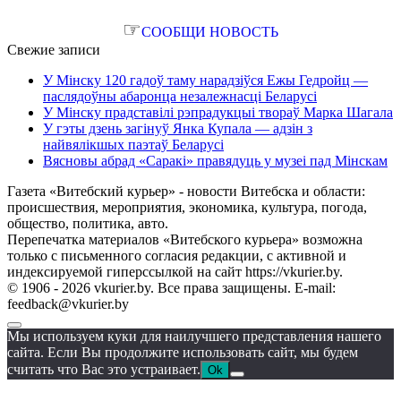
☞
СООБЩИ НОВОСТЬ
Свежие записи
У Мінску 120 гадоў таму нарадзіўся Ежы Гедройц —
паслядоўны абаронца незалежнасці Беларусі
У Мінску прадставілі рэпрадукцыі твораў Марка Шагала
У гэты дзень загінуў Янка Купала — адзін з
найвялікшых паэтаў Беларусі
Вясновы абрад «Саракі» правядуць у музеі пад Мінскам
Газета «Витебский курьер» - новости Витебска и области:
происшествия, мероприятия, экономика, культура, погода,
общество, политика, авто.
Перепечатка материалов «Витебского курьера» возможна
только с письменного согласия редакции, с активной и
индексируемой гиперссылкой на сайт https://vkurier.by.
© 1906 - 2026 vkurier.by. Все права защищены. E-mail:
feedback@vkurier.by
Мы используем куки для наилучшего представления нашего
сайта. Если Вы продолжите использовать сайт, мы будем
считать что Вас это устраивает.
Ok