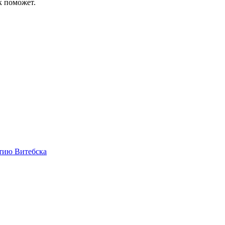
к поможет.
етию Витебска