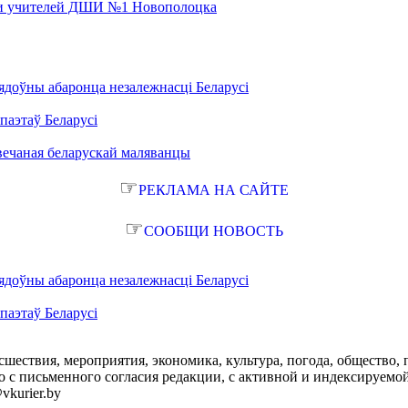
 и учителей ДШИ №1 Новополоцка
ядоўны абаронца незалежнасці Беларусі
паэтаў Беларусі
вечаная беларускай маляванцы
☞
РЕКЛАМА НА САЙТЕ
☞
СООБЩИ НОВОСТЬ
ядоўны абаронца незалежнасці Беларусі
паэтаў Беларусі
сшествия, мероприятия, экономика, культура, погода, общество, 
с письменного согласия редакции, с активной и индексируемой ги
vkurier.by