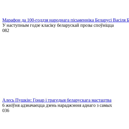
Марафон да 100-годдзя народнага пісьменніка Беларусі Васіля 
У наступным годзе класіку беларускай прозы споўніцца
0
82
Алесь Пушкін: Гонар і трагедыя беларускага мастацтва
6 жніўня адзначаецца дзень нараджэння аднаго з самых
0
36