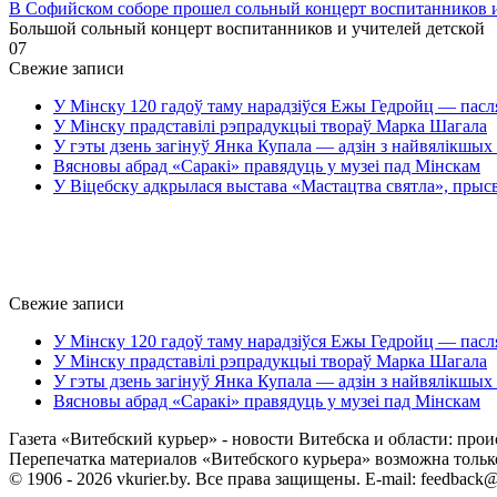
В Софийском соборе прошел сольный концерт воспитанников
Большой сольный концерт воспитанников и учителей детской
0
7
Свежие записи
У Мінску 120 гадоў таму нарадзіўся Ежы Гедройц — пасл
У Мінску прадставілі рэпрадукцыі твораў Марка Шагала
У гэты дзень загінуў Янка Купала — адзін з найвялікшых 
Вясновы абрад «Саракі» правядуць у музеі пад Мінскам
У Віцебску адкрылася выстава «Мастацтва святла», прыс
Свежие записи
У Мінску 120 гадоў таму нарадзіўся Ежы Гедройц — пасл
У Мінску прадставілі рэпрадукцыі твораў Марка Шагала
У гэты дзень загінуў Янка Купала — адзін з найвялікшых 
Вясновы абрад «Саракі» правядуць у музеі пад Мінскам
Газета «Витебский курьер» - новости Витебска и области: прои
Перепечатка материалов «Витебского курьера» возможна только 
© 1906 - 2026 vkurier.by. Все права защищены. E-mail: feedback@