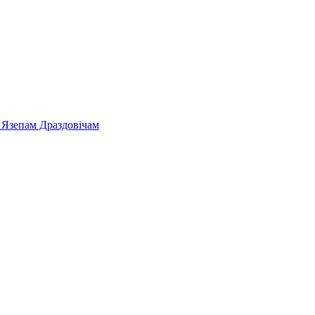
 Язепам Драздовічам