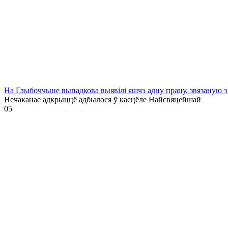
На Глыбоччыне выпадкова выявілі яшчэ адну працу, звязаную з
Нечаканае адкрыццё адбылося ў касцёле Найсвяцейшай
0
5