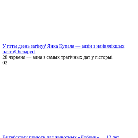
У гэты дзень загінуў Янка Купала — адзін з найвялікшых
паэтаў Беларусі
28 чэрвеня — адна з самых трагічных дат у гісторыі
0
2
Витебскому приюту для животных «Добрик» — 12 лет