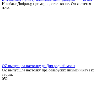
И собаке Добрику, примерно, столько же. Он является
0
264
OZ выпусціла настолку да Дня роднай мовы
OZ выпусціла настолку пра беларускіх пісьменнікаў і іх
творы.
0
52