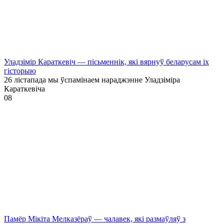
Уладзімір Караткевіч — пісьменнік, які вярнуў беларусам іх
гісторыю
26 лістапада мы ўспамінаем нараджэнне Уладзіміра
Караткевіча
0
8
Памёр Мікіта Мелказёраў — чалавек, які размаўляў з