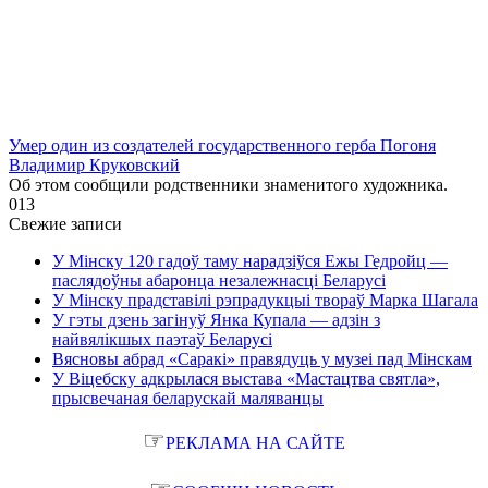
Умер один из создателей государственного герба Погоня
Владимир Круковский
Об этом сообщили родственники знаменитого художника.
0
13
Свежие записи
У Мінску 120 гадоў таму нарадзіўся Ежы Гедройц —
паслядоўны абаронца незалежнасці Беларусі
У Мінску прадставілі рэпрадукцыі твораў Марка Шагала
У гэты дзень загінуў Янка Купала — адзін з
найвялікшых паэтаў Беларусі
Вясновы абрад «Саракі» правядуць у музеі пад Мінскам
У Віцебску адкрылася выстава «Мастацтва святла»,
прысвечаная беларускай маляванцы
☞
РЕКЛАМА НА САЙТЕ