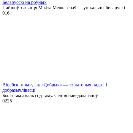
Беларуссю на роўных
Пайшоў з жыцця Мікіта Мелказёраў — унікальны беларускі
0
16
Віцебскі прытулак «‎Добрык»‎ — тэрыторыя надзеі і
добразычлівасці
Была там амаль год таму. Сёння наведала ізноў.
0
225