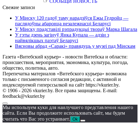
☞
СООБЩИ НОВОСТЬ
Свежие записи
У Мінску 120 гадоў таму нарадзіўся Ежы Гедройц —
паслядоўны абаронца незалежнасці Беларусі
У Мінску прадставілі рэпрадукцыі твораў Марка Шагала
У гэты дзень загінуў Янка Купала — адзін з
найвялікшых паэтаў Беларусі
Вясновы абрад «Саракі» правядуць у музеі пад Мінскам
Газета «Витебский курьер» - новости Витебска и области:
происшествия, мероприятия, экономика, культура, погода,
общество, политика, авто.
Перепечатка материалов «Витебского курьера» возможна
только с письменного согласия редакции, с активной и
индексируемой гиперссылкой на сайт https://vkurier.by.
© 1906 - 2026 vkurier.by. Все права защищены. E-mail:
feedback@vkurier.by
Мы используем куки для наилучшего представления нашего
сайта. Если Вы продолжите использовать сайт, мы будем
считать что Вас это устраивает.
Ok