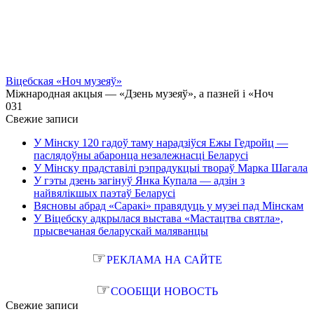
Віцебская «Ноч музеяў»
Міжнародная акцыя — «Дзень музеяў», а пазней і «Ноч
0
31
Свежие записи
У Мінску 120 гадоў таму нарадзіўся Ежы Гедройц —
паслядоўны абаронца незалежнасці Беларусі
У Мінску прадставілі рэпрадукцыі твораў Марка Шагала
У гэты дзень загінуў Янка Купала — адзін з
найвялікшых паэтаў Беларусі
Вясновы абрад «Саракі» правядуць у музеі пад Мінскам
У Віцебску адкрылася выстава «Мастацтва святла»,
прысвечаная беларускай маляванцы
☞
РЕКЛАМА НА САЙТЕ
☞
СООБЩИ НОВОСТЬ
Свежие записи