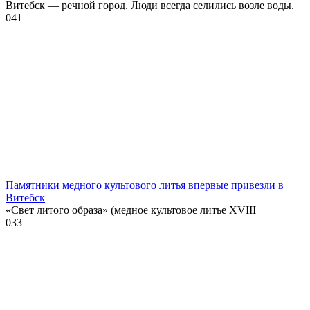
Витебск — речной город. Люди всегда селились возле воды.
0
41
Памятники медного культового литья впервые привезли в
Витебск
«Свет литого образа» (медное культовое литье XVIII
0
33