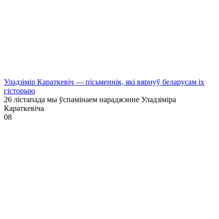
Уладзімір Караткевіч — пісьменнік, які вярнуў беларусам іх
гісторыю
26 лістапада мы ўспамінаем нараджэнне Уладзіміра
Караткевіча
0
8