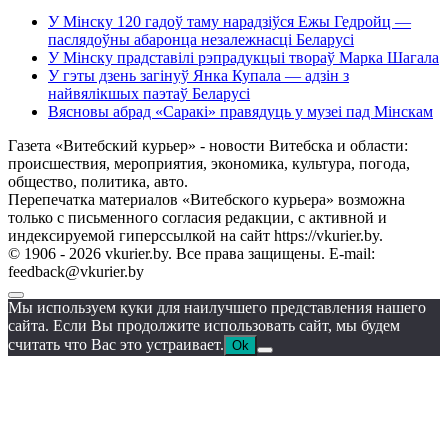
У Мінску 120 гадоў таму нарадзіўся Ежы Гедройц —
паслядоўны абаронца незалежнасці Беларусі
У Мінску прадставілі рэпрадукцыі твораў Марка Шагала
У гэты дзень загінуў Янка Купала — адзін з
найвялікшых паэтаў Беларусі
Вясновы абрад «Саракі» правядуць у музеі пад Мінскам
Газета «Витебский курьер» - новости Витебска и области:
происшествия, мероприятия, экономика, культура, погода,
общество, политика, авто.
Перепечатка материалов «Витебского курьера» возможна
только с письменного согласия редакции, с активной и
индексируемой гиперссылкой на сайт https://vkurier.by.
© 1906 - 2026 vkurier.by. Все права защищены. E-mail:
feedback@vkurier.by
Мы используем куки для наилучшего представления нашего
сайта. Если Вы продолжите использовать сайт, мы будем
считать что Вас это устраивает.
Ok