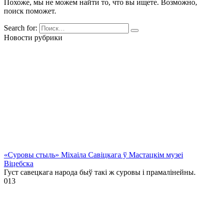
Похоже, мы не можем найти то, что вы ищете. Возможно,
поиск поможет.
Search for:
Новости рубрики
«Суровы стыль» Міхаіла Савіцкага ў Мастацкім музеі
Віцебска
Густ савецкага народа быў такі ж суровы і прамалінейны.
0
13