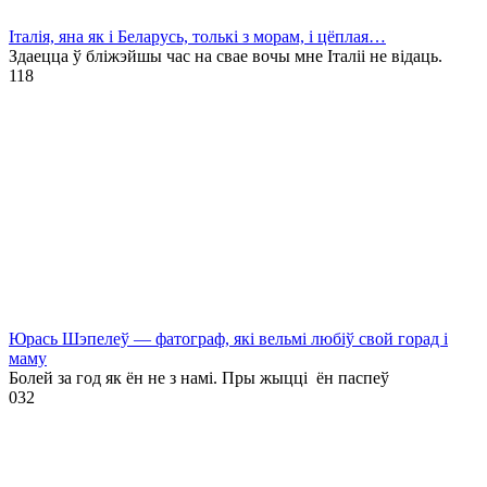
Італія, яна як і Беларусь, толькі з морам, і цёплая…
Здаецца ў бліжэйшы час на свае вочы мне Італіі не відаць.
1
18
Юрась Шэпелеў — фатограф, які вельмі любіў свой горад і
маму
Болей за год як ён не з намі. Пры жыцці ён паспеў
0
32