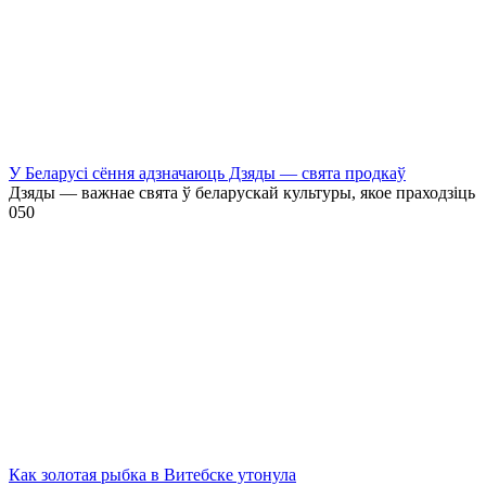
У Беларусі сёння адзначаюць Дзяды — свята продкаў
Дзяды — важнае свята ў беларускай культуры, якое праходзіць
0
50
Как золотая рыбка в Витебске утонула