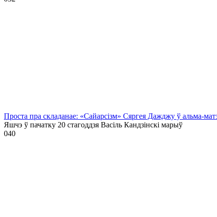
Проста пра складанае: «Сайарсізм» Сяргея Дажджу ў альма-мат
Яшчэ ў пачатку 20 стагоддзя Васіль Кандзінскі марыў
0
40