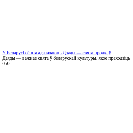
У Беларусі сёння адзначаюць Дзяды — свята продкаў
Дзяды — важнае свята ў беларускай культуры, якое праходзіць
0
50