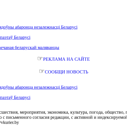
ядоўны абаронца незалежнасці Беларусі
паэтаў Беларусі
вечаная беларускай маляванцы
☞
РЕКЛАМА НА САЙТЕ
☞
СООБЩИ НОВОСТЬ
ядоўны абаронца незалежнасці Беларусі
паэтаў Беларусі
сшествия, мероприятия, экономика, культура, погода, общество, 
с письменного согласия редакции, с активной и индексируемой ги
vkurier.by