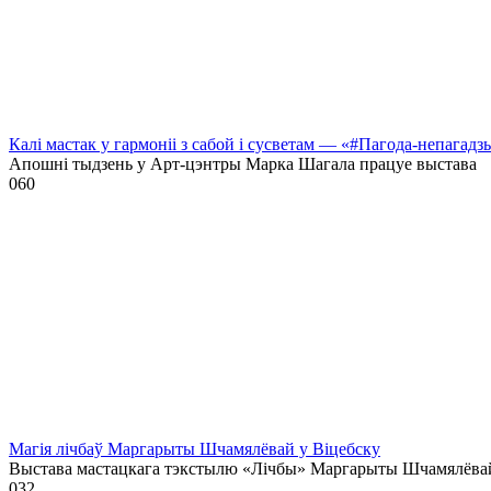
Калі мастак у гармоніі з сабой і сусветам — «#Пагода-непагадз
Апошні тыдзень у Арт-цэнтры Марка Шагала працуе выстава
0
60
Магія лічбаў Маргарыты Шчамялёвай у Віцебску
Выстава мастацкага тэкстылю «Лічбы» Маргарыты Шчамялёва
0
32