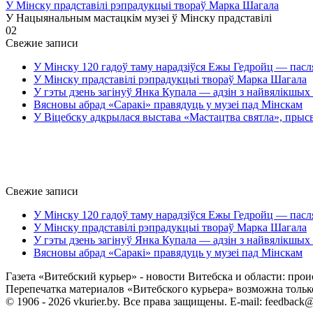
У Мінску прадставілі рэпрадукцыі твораў Марка Шагала
У Нацыянальным мастацкім музеі ў Мінску прадставілі
0
2
Свежие записи
У Мінску 120 гадоў таму нарадзіўся Ежы Гедройц — пасл
У Мінску прадставілі рэпрадукцыі твораў Марка Шагала
У гэты дзень загінуў Янка Купала — адзін з найвялікшых 
Вясновы абрад «Саракі» правядуць у музеі пад Мінскам
У Віцебску адкрылася выстава «Мастацтва святла», прыс
Свежие записи
У Мінску 120 гадоў таму нарадзіўся Ежы Гедройц — пасл
У Мінску прадставілі рэпрадукцыі твораў Марка Шагала
У гэты дзень загінуў Янка Купала — адзін з найвялікшых 
Вясновы абрад «Саракі» правядуць у музеі пад Мінскам
Газета «Витебский курьер» - новости Витебска и области: прои
Перепечатка материалов «Витебского курьера» возможна только 
© 1906 - 2026 vkurier.by. Все права защищены. E-mail: feedback@