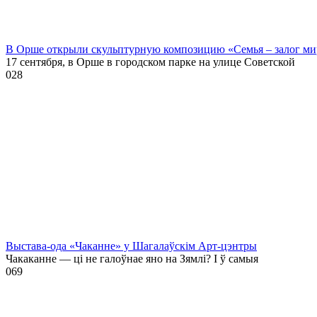
В Орше открыли скульптурную композицию «Семья – залог ми
17 сентября, в Орше в городском парке на улице Советской
0
28
Выстава-ода «Чаканне» у Шагалаўскім Арт-цэнтры
Чакаканне — ці не галоўнае яно на Зямлі? І ў самыя
0
69