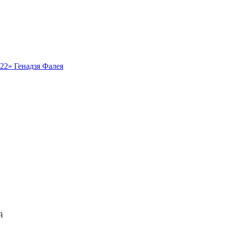
ь22» Генадзя Фалея
й