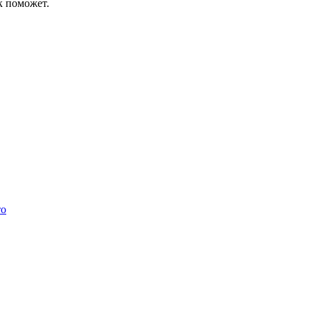
к поможет.
то