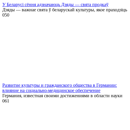
У Беларусі сёння адзначаюць Дзяды — свята продкаў
Дзяды — важнае свята ў беларускай культуры, якое праходзіць
0
50
Развитие культуры и гражданского общества в Германии:
влияние на социально-медицинское обеспечение
Германия, известная своими достижениями в области науки
0
61