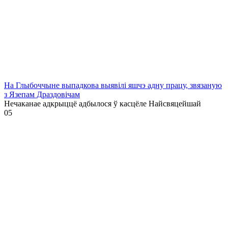
На Глыбоччыне выпадкова выявілі яшчэ адну працу, звязаную
з Язепам Драздовічам
Нечаканае адкрыццё адбылося ў касцёле Найсвяцейшай
0
5