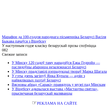
Марафон да 100-годдзя народнага пісьменніка Беларусі Васіля
Быкава пачаўся з Віцебску
У наступным годзе класіку беларускай прозы споўніцца
0
82
Свежие записи
У Мінску 120 гадоў таму нарадзіўся Ежы Гедройц —
паслядоўны абаронца незалежнасці Беларусі
У Мінску прадставілі рэпрадукцыі твораў Марка Шагала
У гэты дзень загінуў Янка Купала — адзін з
найвялікшых паэтаў Беларусі
Вясновы абрад «Саракі» правядуць у музеі пад Мінскам
У Віцебску адкрылася выстава «Мастацтва святла»,
прысвечаная беларускай маляванцы
☞
РЕКЛАМА НА САЙТЕ