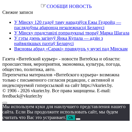
☞
СООБЩИ НОВОСТЬ
Свежие записи
У Мінску 120 гадоў таму нарадзіўся Ежы Гедройц —
паслядоўны абаронца незалежнасці Беларусі
У Мінску прадставілі рэпрадукцыі твораў Марка Шагала
У гэты дзень загінуў Янка Купала — адзін з
найвялікшых паэтаў Беларусі
Вясновы абрад «Саракі» правядуць у музеі пад Мінскам
Газета «Витебский курьер» - новости Витебска и области:
происшествия, мероприятия, экономика, культура, погода,
общество, политика, авто.
Перепечатка материалов «Витебского курьера» возможна
только с письменного согласия редакции, с активной и
индексируемой гиперссылкой на сайт https://vkurier.by.
© 1906 - 2026 vkurier.by. Все права защищены. E-mail:
feedback@vkurier.by
Мы используем куки для наилучшего представления нашего
сайта. Если Вы продолжите использовать сайт, мы будем
считать что Вас это устраивает.
Ok