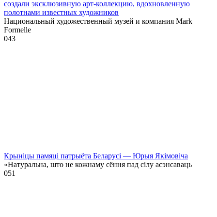
создали эксклюзивную арт-коллекцию, вдохновленную
полотнами известных художников
Национальный художественный музей и компания Mark
Formelle
0
43
Крыніцы памяці патрыёта Беларусі — Юрыя Якімовіча
«Натуральна, што не кожнаму сёння пад сілу асэнсаваць
0
51