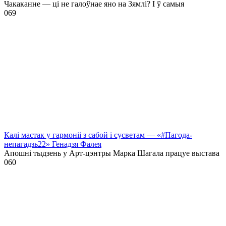
Чакаканне — ці не галоўнае яно на Зямлі? І ў самыя
0
69
Калі мастак у гармоніі з сабой і сусветам — «#Пагода-
непагадзь22» Генадзя Фалея
Апошні тыдзень у Арт-цэнтры Марка Шагала працуе выстава
0
60