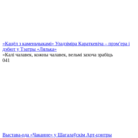
«Кацёл з каменьчыкамі» Уладзіміра Караткевіча – прэм’ера і
дэбют у Тэатры «Лялька»
«Калі чалавек, кожны чалавек, вельмі захоча зрабіць
0
41
Выстава-ода «Чаканне» у Шагалаўскім Арт-цэнтры