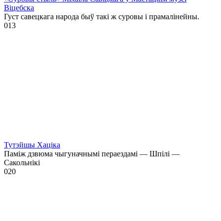
Віцебска
Густ савецкага народа быў такі ж суровы і прамалінейны.
0
13
Тутэйшы Хаціка
Паміж дзвюма чыгуначнымі пераездамі — Шпілі —
Сакольнікі
0
20