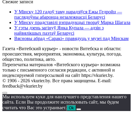
Свежие записи
У Мінску 120 гадоў таму нарадзіўся Ежы Гедройц —
паслядоўны абаронца незалежнасці Беларусі
У Мінску прадставілі рэпрадукцыі твораў Марка Шагала
У гэты дзень загінуў Янка Купала — адзін з
найвялікшых паэтаў Беларусі
Вясновы абрад «Саракі» правядуць у музеі пад Мінскам
Газета «Витебский курьер» - новости Витебска и области:
происшествия, мероприятия, экономика, культура, погода,
общество, политика, авто.
Перепечатка материалов «Витебского курьера» возможна
только с письменного согласия редакции, с активной и
индексируемой гиперссылкой на сайт https://vkurier.by.
© 1906 - 2026 vkurier.by. Все права защищены. E-mail:
feedback@vkurier.by
Мы используем куки для наилучшего представления нашего
сайта. Если Вы продолжите использовать сайт, мы будем
считать что Вас это устраивает.
Ok