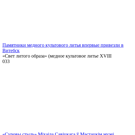
Памятники медного культового литья впервые привезли в
Витебск
«Свет литого образа» (медное культовое литье XVIII
0
33
«Суровы стыль» Міхаіла Савіцкага ў Мастацкім музеі