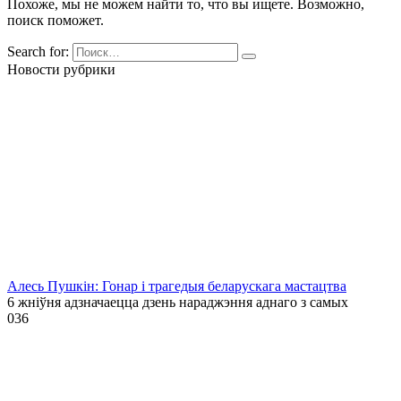
Похоже, мы не можем найти то, что вы ищете. Возможно,
поиск поможет.
Search for:
Новости рубрики
Алесь Пушкін: Гонар і трагедыя беларускага мастацтва
6 жніўня адзначаецца дзень нараджэння аднаго з самых
0
36