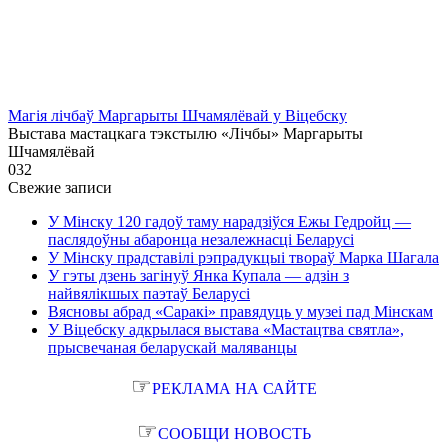
Магія лічбаў Маргарыты Шчамялёвай у Віцебску
Выстава мастацкага тэкстылю «Лічбы» Маргарыты
Шчамялёвай
0
32
Свежие записи
У Мінску 120 гадоў таму нарадзіўся Ежы Гедройц —
паслядоўны абаронца незалежнасці Беларусі
У Мінску прадставілі рэпрадукцыі твораў Марка Шагала
У гэты дзень загінуў Янка Купала — адзін з
найвялікшых паэтаў Беларусі
Вясновы абрад «Саракі» правядуць у музеі пад Мінскам
У Віцебску адкрылася выстава «Мастацтва святла»,
прысвечаная беларускай маляванцы
☞
РЕКЛАМА НА САЙТЕ
☞
СООБЩИ НОВОСТЬ