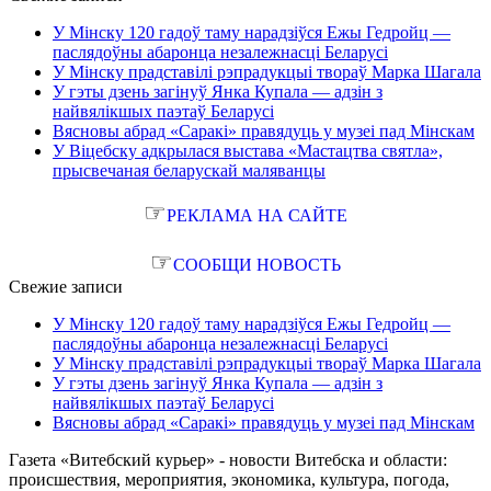
У Мінску 120 гадоў таму нарадзіўся Ежы Гедройц —
паслядоўны абаронца незалежнасці Беларусі
У Мінску прадставілі рэпрадукцыі твораў Марка Шагала
У гэты дзень загінуў Янка Купала — адзін з
найвялікшых паэтаў Беларусі
Вясновы абрад «Саракі» правядуць у музеі пад Мінскам
У Віцебску адкрылася выстава «Мастацтва святла»,
прысвечаная беларускай маляванцы
☞
РЕКЛАМА НА САЙТЕ
☞
СООБЩИ НОВОСТЬ
Свежие записи
У Мінску 120 гадоў таму нарадзіўся Ежы Гедройц —
паслядоўны абаронца незалежнасці Беларусі
У Мінску прадставілі рэпрадукцыі твораў Марка Шагала
У гэты дзень загінуў Янка Купала — адзін з
найвялікшых паэтаў Беларусі
Вясновы абрад «Саракі» правядуць у музеі пад Мінскам
Газета «Витебский курьер» - новости Витебска и области:
происшествия, мероприятия, экономика, культура, погода,