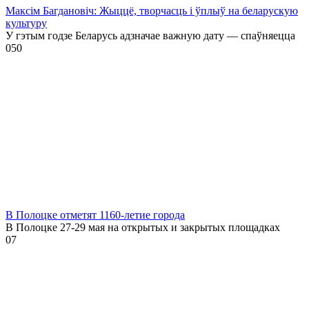
Максім Багдановіч: Жыццё, творчасць і ўплыў на беларускую
культуру
У гэтым годзе Беларусь адзначае важную дату — спаўняецца
0
50
В Полоцке отметят 1160-летие города
В Полоцке 27-29 мая на открытых и закрытых площадках
0
7