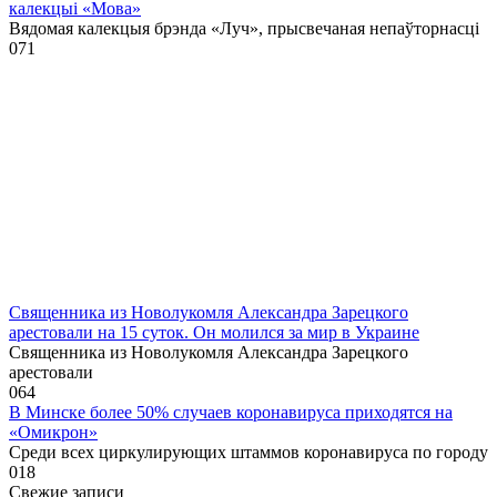
калекцыі «Мова»
Вядомая калекцыя брэнда «Луч», прысвечаная непаўторнасці
0
71
Священника из Новолукомля Александра Зарецкого
арестовали на 15 суток. Он молился за мир в Украине
Священника из Новолукомля Александра Зарецкого
арестовали
0
64
В Минске более 50% случаев коронавируса приходятся на
«Омикрон»
Среди всех циркулирующих штаммов коронавируса по городу
0
18
Свежие записи