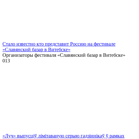
Стало известно кто представит Россию на фестивале
«Славянский базар в Витебске»
Организаторы фестиваля «Славянский базар в Витебске»
0
13
«Луч» выпусціў лiмiтаваную серыю гадзіннікаў ў рамках