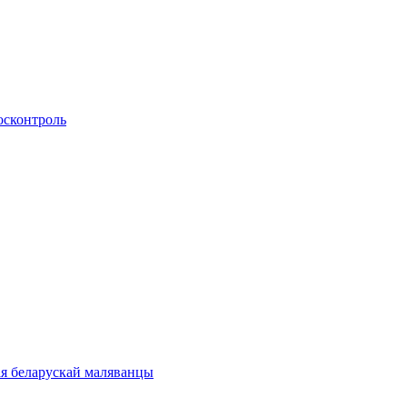
осконтроль
ая беларускай маляванцы