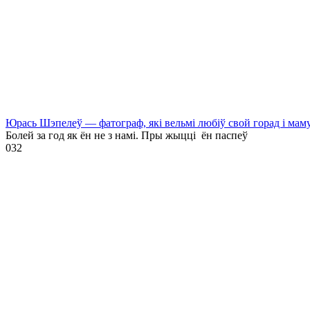
Юрась Шэпелеў — фатограф, які вельмі любіў свой горад і мам
Болей за год як ён не з намі. Пры жыцці ён паспеў
0
32