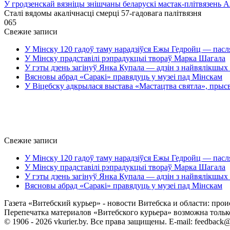
У гродзенскай вязніцы знішчаны беларускі мастак-плітвязень 
Сталі вядомы акалічнасці смерці 57-гадовага палітвязня
0
65
Свежие записи
У Мінску 120 гадоў таму нарадзіўся Ежы Гедройц — пасл
У Мінску прадставілі рэпрадукцыі твораў Марка Шагала
У гэты дзень загінуў Янка Купала — адзін з найвялікшых 
Вясновы абрад «Саракі» правядуць у музеі пад Мінскам
У Віцебску адкрылася выстава «Мастацтва святла», прыс
Свежие записи
У Мінску 120 гадоў таму нарадзіўся Ежы Гедройц — пасл
У Мінску прадставілі рэпрадукцыі твораў Марка Шагала
У гэты дзень загінуў Янка Купала — адзін з найвялікшых 
Вясновы абрад «Саракі» правядуць у музеі пад Мінскам
Газета «Витебский курьер» - новости Витебска и области: прои
Перепечатка материалов «Витебского курьера» возможна только 
© 1906 - 2026 vkurier.by. Все права защищены. E-mail: feedback@