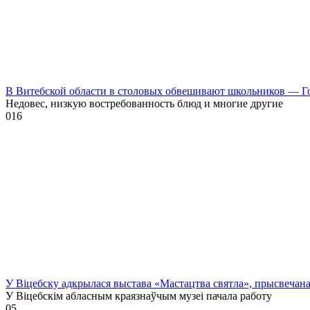
В Витебской области в столовых обвешивают школьников — Г
Недовес, низкую востребованность блюд и многие другие
0
16
У Віцебску адкрылася выстава «Мастацтва святла», прысвечан
У Віцебскім абласным краязнаўчым музеі пачала работу
0
5