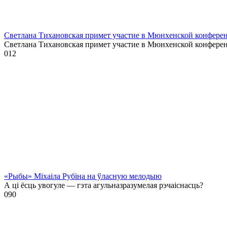
Светлана Тихановская примет участие в Мюнхенской конферен
Светлана Тихановская примет участие в Мюнхенской конфере
0
12
«Рыбы» Міхаіла Рубіна на ўласную мелодыю
А ці ёсць увогуле — гэта агульназразумелая рэчаіснасць?
0
90