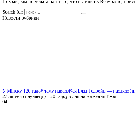
Похоже, мы не можем найти то, что вы ищете. Возможно, поис
Search for:
Новости рубрики
У Мінску 120 гадоў таму нарадзіўся Ежы Гедройц — паслядоўн
27 ліпеня спаўняецца 120 гадоў з дня нараджэння Ежы
0
4