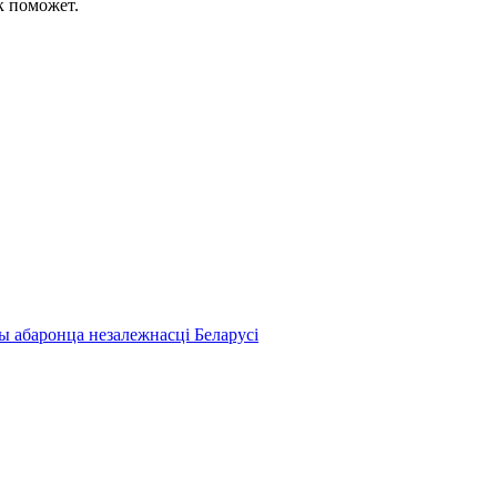
к поможет.
ы абаронца незалежнасці Беларусі