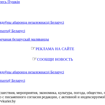
Алесь Пушкін
ядоўны абаронца незалежнасці Беларусі
паэтаў Беларусі
вечаная беларускай маляванцы
☞
РЕКЛАМА НА САЙТЕ
☞
СООБЩИ НОВОСТЬ
ядоўны абаронца незалежнасці Беларусі
паэтаў Беларусі
сшествия, мероприятия, экономика, культура, погода, общество, 
с письменного согласия редакции, с активной и индексируемой ги
vkurier.by