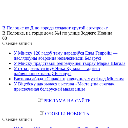
В Полоцке ко Дню города создают крутой арт-проект
В Полоцке, на торце дома №4 по улице Зодчего Иоанна
0
8
Свежие записи
У Мінску 120 гадоў таму нарадзіўся Ежы Гедройц —
паслядоўны абаронца незалежнасці Беларусі
У Мінску прадставілі рэпрадукцыі твораў Марка Шагала
У гэты дзень загінуў Янка Купала — адзін з
найвялікшых паэтаў Беларусі
Вясновы абрад «Саракі» правядуць у музеі пад Мінскам
У Віцебску адкрылася выстава «Мастацтва святла»,
прысвечаная беларускай маляванцы
☞
РЕКЛАМА НА САЙТЕ
☞
СООБЩИ НОВОСТЬ
Свежие записи