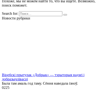
Похоже, мы не можем найти то, что вы ищете. Возможно,
поиск поможет.
Search for:
Новости рубрики
Віцебскі прытулак «‎Добрык»‎ — тэрыторыя надзеі і
добразычлівасці
Была там амаль год таму. Сёння наведала ізноў.
0
225