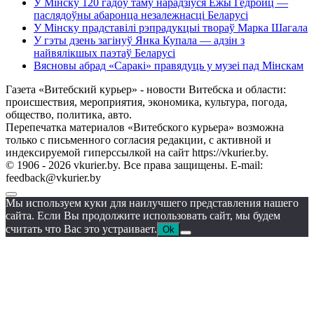
У Мінску 120 гадоў таму нарадзіўся Ежы Гедройц —
паслядоўны абаронца незалежнасці Беларусі
У Мінску прадставілі рэпрадукцыі твораў Марка Шагала
У гэты дзень загінуў Янка Купала — адзін з
найвялікшых паэтаў Беларусі
Вясновы абрад «Саракі» правядуць у музеі пад Мінскам
Газета «Витебский курьер» - новости Витебска и области:
происшествия, мероприятия, экономика, культура, погода,
общество, политика, авто.
Перепечатка материалов «Витебского курьера» возможна
только с письменного согласия редакции, с активной и
индексируемой гиперссылкой на сайт https://vkurier.by.
© 1906 - 2026 vkurier.by. Все права защищены. E-mail:
feedback@vkurier.by
Мы используем куки для наилучшего представления нашего
сайта. Если Вы продолжите использовать сайт, мы будем
считать что Вас это устраивает.
Ok