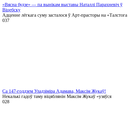
«Вясна будзе» — па вынікам выставы Наталлі Парахневіч ў
Віцебску
Адценне лёгкага суму засталося ў Арт-прасторы на «Талстога
0
37
Са 147-годдзем Уладзіміра Адамава, Максім Жукаў!
Некалькі гадоў таму віцяблянін Максім Жукаў «узяўся
0
28