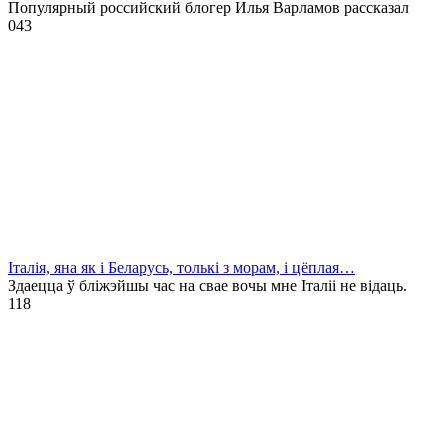
Популярный российский блогер Илья Варламов рассказал
0
43
Італія, яна як і Беларусь, толькі з морам, і цёплая…
Здаецца ў бліжэйшы час на свае вочы мне Італіі не відаць.
1
18