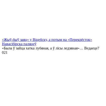
«Жыў-быў заяц» у Віцебску, а потым на «Перекрёсток»
Навасібірска паляцеў
«Была ў зайца хатка лубяная, а ў лісы ледзяная»… Ведаеце?
0
21