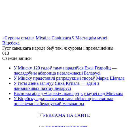
«Суровы стыль» Міхаіла Савіцкага ў Мастацкім музеі
Віцебска
Густ савецкага народа быў такі ж суровы і прамалінейны.
0
13
Свежие записи
У Мінску 120 гадоў таму нарадзіўся Ежы Гедройц —
паслядоўны абаронца незалежнасці Беларусі
У Мінску прадставілі рэпрадукцыі твораў Марка Шагала
У гэты дзень загінуў Янка Купала — адзін з
найвялікшых паэтаў Беларусі
Вясновы абрад «Саракі» правядуць у музеі пад Мінскам
У Віцебску адкрылася выстава «Мастацтва святла»,
прысвечаная беларускай маляванцы
☞
РЕКЛАМА НА САЙТЕ