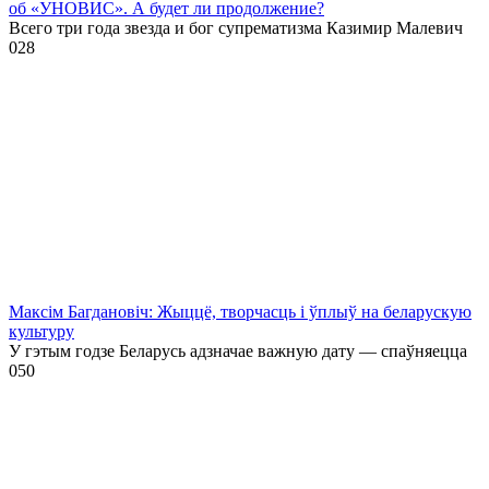
об «УНОВИС». А будет ли продолжение?
Всего три года звезда и бог супрематизма Казимир Малевич
0
28
Максім Багдановіч: Жыццё, творчасць і ўплыў на беларускую
культуру
У гэтым годзе Беларусь адзначае важную дату — спаўняецца
0
50