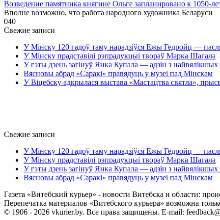
Возведение памятника княгине Ольге запланировано к 1050-л
Вполне возможно, что работа народного художника Беларуси
0
40
Свежие записи
У Мінску 120 гадоў таму нарадзіўся Ежы Гедройц — пасл
У Мінску прадставілі рэпрадукцыі твораў Марка Шагала
У гэты дзень загінуў Янка Купала — адзін з найвялікшых 
Вясновы абрад «Саракі» правядуць у музеі пад Мінскам
У Віцебску адкрылася выстава «Мастацтва святла», прыс
Свежие записи
У Мінску 120 гадоў таму нарадзіўся Ежы Гедройц — пасл
У Мінску прадставілі рэпрадукцыі твораў Марка Шагала
У гэты дзень загінуў Янка Купала — адзін з найвялікшых 
Вясновы абрад «Саракі» правядуць у музеі пад Мінскам
Газета «Витебский курьер» - новости Витебска и области: прои
Перепечатка материалов «Витебского курьера» возможна только 
© 1906 - 2026 vkurier.by. Все права защищены. E-mail: feedback@