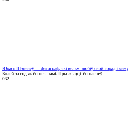
Юрась Шэпелеў — фатограф, які вельмі любіў свой горад і мам
Болей за год як ён не з намі. Пры жыцці ён паспеў
0
32