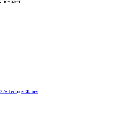
к поможет.
ь22» Генадзя Фалея