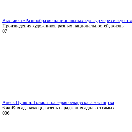
Выставка «Разнообразие национальных культур через искусств
Произведения художников разных национальностей, жизнь
0
7
Алесь Пушкін: Гонар і трагедыя беларускага мастацтва
6 жніўня адзначаецца дзень нараджэння аднаго з самых
0
36