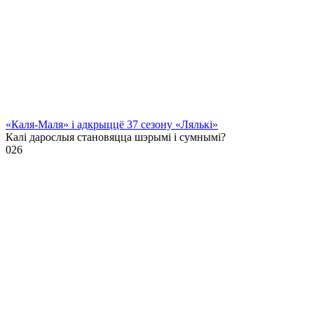
«Каля-Маля» і адкрыццё 37 сезону «Лялькі»
Калі дарослыя становяцца шэрымі і сумнымі?
0
26