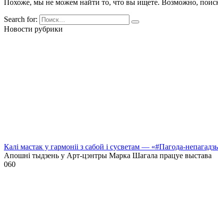
Похоже, мы не можем найти то, что вы ищете. Возможно, поис
Search for:
Новости рубрики
Калі мастак у гармоніі з сабой і сусветам — «#Пагода-непагадз
Апошні тыдзень у Арт-цэнтры Марка Шагала працуе выстава
0
60