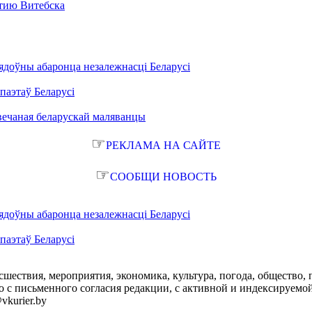
етию Витебска
ядоўны абаронца незалежнасці Беларусі
паэтаў Беларусі
вечаная беларускай маляванцы
☞
РЕКЛАМА НА САЙТЕ
☞
СООБЩИ НОВОСТЬ
ядоўны абаронца незалежнасці Беларусі
паэтаў Беларусі
сшествия, мероприятия, экономика, культура, погода, общество, 
с письменного согласия редакции, с активной и индексируемой ги
vkurier.by