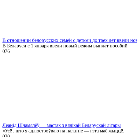
В отношении белорусских семей с детьми до трех лет ввели н
В Беларуси с 1 января ввели новый режим выплат пособий
0
76
Леанід Шчамялёў — мастак з вялікай Беларускай літары
«Усё , што я адлюстроўваю на палатне — гэта маё жыццё.
0
30