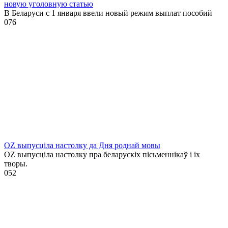
новую уголовную статью
В Беларуси с 1 января ввели новый режим выплат пособий
0
76
OZ выпусціла настолку да Дня роднай мовы
OZ выпусціла настолку пра беларускіх пісьменнікаў і іх
творы.
0
52