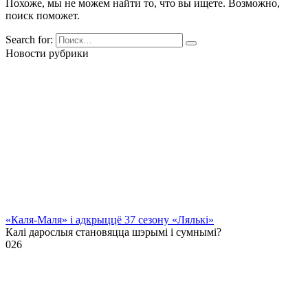
Похоже, мы не можем найти то, что вы ищете. Возможно,
поиск поможет.
Search for:
Новости рубрики
«Каля-Маля» і адкрыццё 37 сезону «Лялькі»
Калі дарослыя становяцца шэрымі і сумнымі?
0
26