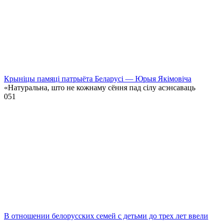
Крыніцы памяці патрыёта Беларусі — Юрыя Якімовіча
«Натуральна, што не кожнаму сёння пад сілу асэнсаваць
0
51
В отношении белорусских семей с детьми до трех лет ввели