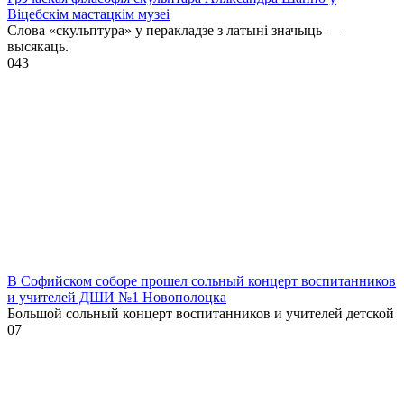
Віцебскім мастацкім музеі
Слова «скульптура» у перакладзе з латыні значыць —
высякаць.
0
43
В Софийском соборе прошел сольный концерт воспитанников
и учителей ДШИ №1 Новополоцка
Большой сольный концерт воспитанников и учителей детской
0
7