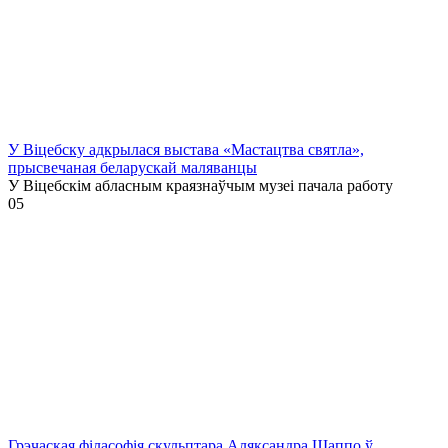
У Віцебску адкрылася выстава «Мастацтва святла»,
прысвечаная беларускай маляванцы
У Віцебскім абласным краязнаўчым музеі пачала работу
0
5
Грэчаская філасофія скульптара Аляксандра Шаппо ў