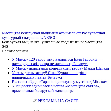
Мастацтва беларускай выцінанкі атрымала статус сусветнай
культурнай спадчыны UNESCO
Беларуская выцінанка, унікальнае традыцыйнае мастацтва
0
40
Свежие записи
У Мінску 120 гадоў таму нарадзіўся Ежы Гедройц —
паслядоўны абаронца незалежнасці Беларусі
У Мінску прадставілі рэпрадукцыі твораў Марка Шагала
У гэты дзень загінуў Янка Купала — адзін з
найвялікшых паэтаў Беларусі
Вясновы абрад «Саракі» правядуць у музеі пад Мінскам
У Віцебску адкрылася выстава «Мастацтва святла»,
прысвечаная беларускай маляванцы
☞
РЕКЛАМА НА САЙТЕ