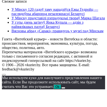
Свежие записи
У Мінску 120 гадоў таму нарадзіўся Ежы Гедройц —
паслядоўны абаронца незалежнасці Беларусі
У Мінску прадставілі рэпрадукцыі твораў Марка Шагала
У гэты дзень загінуў Янка Купала — адзін з
найвялікшых паэтаў Беларусі
Вясновы абрад «Саракі» правядуць у музеі пад Мінскам
Газета «Витебский курьер» - новости Витебска и области:
происшествия, мероприятия, экономика, культура, погода,
общество, политика, авто.
Перепечатка материалов «Витебского курьера» возможна
только с письменного согласия редакции, с активной и
индексируемой гиперссылкой на сайт https://vkurier.by.
© 1906 - 2026 vkurier.by. Все права защищены. E-mail:
feedback@vkurier.by
Мы используем куки для наилучшего представления нашего
сайта. Если Вы продолжите использовать сайт, мы будем
считать что Вас это устраивает.
Ok