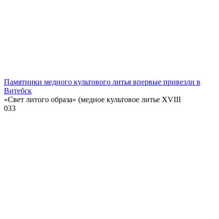
Памятники медного культового литья впервые привезли в
Витебск
«Свет литого образа» (медное культовое литье XVIII
0
33