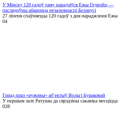
У Мінску 120 гадоў таму нарадзіўся Ежы Гедройц —
паслядоўны абаронца незалежнасці Беларусі
27 ліпеня спаўняецца 120 гадоў з дня нараджэння Ежы
0
4
Горад праз «ружовы» аб’ектыў Вольгі Бураковай
У першым зале Ратушы да сярэдзіны сакавіка месціцца
0
28