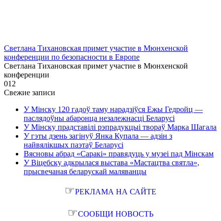
Светлана Тихановская примет участие в Мюнхенской
конференции по безопасности в Европе
Светлана Тихановская примет участие в Мюнхенской
конференции
0
12
Свежие записи
У Мінску 120 гадоў таму нарадзіўся Ежы Гедройц —
паслядоўны абаронца незалежнасці Беларусі
У Мінску прадставілі рэпрадукцыі твораў Марка Шагала
У гэты дзень загінуў Янка Купала — адзін з
найвялікшых паэтаў Беларусі
Вясновы абрад «Саракі» правядуць у музеі пад Мінскам
У Віцебску адкрылася выстава «Мастацтва святла»,
прысвечаная беларускай маляванцы
☞
РЕКЛАМА НА САЙТЕ
☞
СООБЩИ НОВОСТЬ