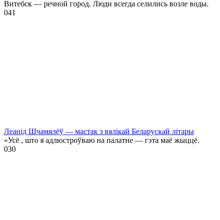
Витебск — речной город. Люди всегда селились возле воды.
0
41
Леанід Шчамялёў — мастак з вялікай Беларускай літары
«Усё , што я адлюстроўваю на палатне — гэта маё жыццё.
0
30