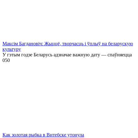
Максім Багдановіч: Жыццё, творчасць і ўплыў на беларускую
культуру
У гэтым годзе Беларусь адзначае важную дату — спаўняецца
0
50
Как золотая рыбка в Витебске утонула