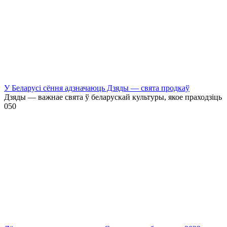
У Беларусі сёння адзначаюць Дзяды — свята продкаў
Дзяды — важнае свята ў беларускай культуры, якое праходзіць
0
50