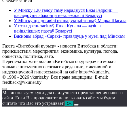
Свежие записи
У Мінску 120 гадоў таму нарадзіўся Ежы Гедройц —
паслядоўны абаронца незалежнасці Беларусі
У Мінску прадставілі рэпрадукцыі твораў Марка Шагала
У гэты дзень загінуў Янка Купала — адзін з
найвялікшых паэтаў Беларусі
Вясновы абрад «Саракі» правядуць у музеі пад Мінскам
Газета «Витебский курьер» - новости Витебска и области:
происшествия, мероприятия, экономика, культура, погода,
общество, политика, авто.
Перепечатка материалов «Витебского курьера» возможна
только с письменного согласия редакции, с активной и
индексируемой гиперссылкой на сайт https://vkurier.by.
© 1906 - 2026 vkurier.by. Все права защищены. E-mail:
feedback@vkurier.by
Мы используем куки для наилучшего представления нашего
сайта. Если Вы продолжите использовать сайт, мы будем
считать что Вас это устраивает.
Ok