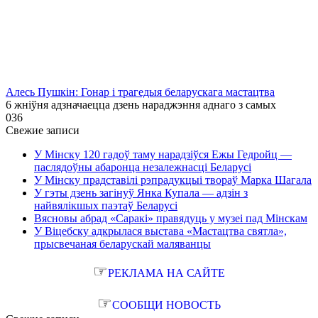
Алесь Пушкін: Гонар і трагедыя беларускага мастацтва
6 жніўня адзначаецца дзень нараджэння аднаго з самых
0
36
Свежие записи
У Мінску 120 гадоў таму нарадзіўся Ежы Гедройц —
паслядоўны абаронца незалежнасці Беларусі
У Мінску прадставілі рэпрадукцыі твораў Марка Шагала
У гэты дзень загінуў Янка Купала — адзін з
найвялікшых паэтаў Беларусі
Вясновы абрад «Саракі» правядуць у музеі пад Мінскам
У Віцебску адкрылася выстава «Мастацтва святла»,
прысвечаная беларускай маляванцы
☞
РЕКЛАМА НА САЙТЕ
☞
СООБЩИ НОВОСТЬ