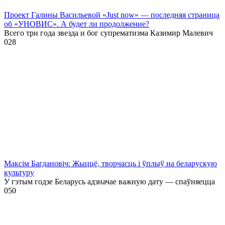
Проект Галины Васильевой «Just now» — последняя страница
об «УНОВИС». А будет ли продолжение?
Всего три года звезда и бог супрематизма Казимир Малевич
0
28
Максім Багдановіч: Жыццё, творчасць і ўплыў на беларускую
культуру
У гэтым годзе Беларусь адзначае важную дату — спаўняецца
0
50