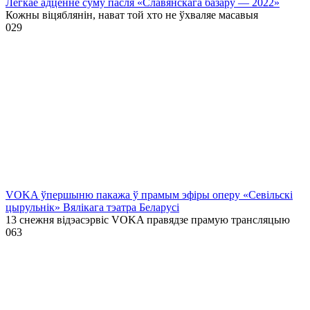
Лёгкае адценне суму пасля «Славянскага базару — 2022»
Кожны віцяблянін, нават той хто не ўхваляе масавыя
0
29
VOKA ўпершыню пакажа ў прамым эфіры оперу «Севільскі
цырульнік» Вялікага тэатра Беларусі
13 снежня відэасэрвіс VOKA правядзе прамую трансляцыю
0
63