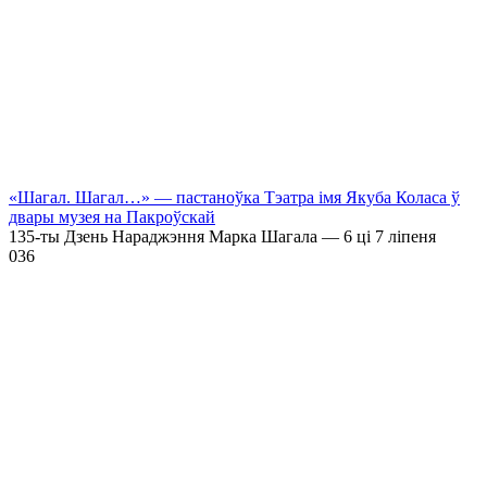
«Шагал. Шагал…» — пастаноўка Тэатра імя Якуба Коласа ў
двары музея на Пакроўскай
135-ты Дзень Нараджэння Марка Шагала — 6 ці 7 ліпеня
0
36