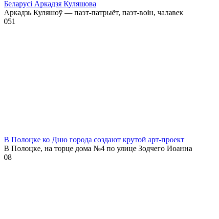
Беларусі Аркадзя Куляшова
Аркадзь Куляшоў — паэт-патрыёт, паэт-воін, чалавек
0
51
В Полоцке ко Дню города создают крутой арт-проект
В Полоцке, на торце дома №4 по улице Зодчего Иоанна
0
8