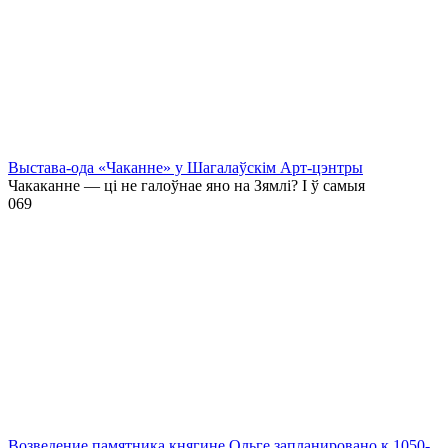
Выстава-ода «Чаканне» у Шагалаўскім Арт-цэнтры
Чакаканне — ці не галоўнае яно на Зямлі? І ў самыя
0
69
Возведение памятника княгине Ольге запланировано к 1050-