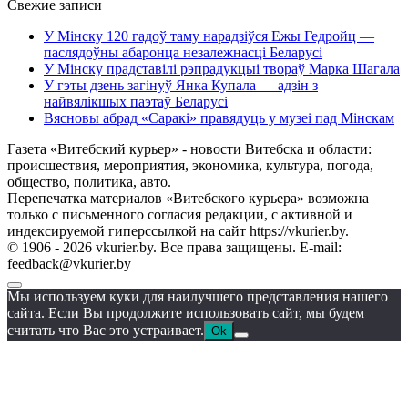
Свежие записи
У Мінску 120 гадоў таму нарадзіўся Ежы Гедройц —
паслядоўны абаронца незалежнасці Беларусі
У Мінску прадставілі рэпрадукцыі твораў Марка Шагала
У гэты дзень загінуў Янка Купала — адзін з
найвялікшых паэтаў Беларусі
Вясновы абрад «Саракі» правядуць у музеі пад Мінскам
Газета «Витебский курьер» - новости Витебска и области:
происшествия, мероприятия, экономика, культура, погода,
общество, политика, авто.
Перепечатка материалов «Витебского курьера» возможна
только с письменного согласия редакции, с активной и
индексируемой гиперссылкой на сайт https://vkurier.by.
© 1906 - 2026 vkurier.by. Все права защищены. E-mail:
feedback@vkurier.by
Мы используем куки для наилучшего представления нашего
сайта. Если Вы продолжите использовать сайт, мы будем
считать что Вас это устраивает.
Ok