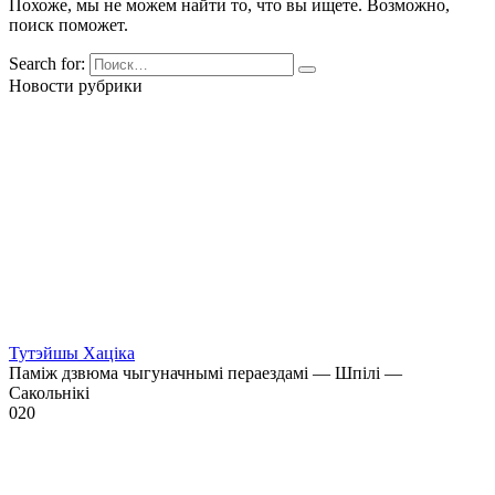
Похоже, мы не можем найти то, что вы ищете. Возможно,
поиск поможет.
Search for:
Новости рубрики
Тутэйшы Хаціка
Паміж дзвюма чыгуначнымі пераездамі — Шпілі —
Сакольнікі
0
20