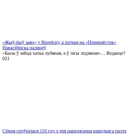
«Жыў-быў заяц» у Віцебску, а потым на «Перекрёсток»
Навасібірска паляцеў
«Была ў зайца хатка лубяная, а ў лісы ледзяная»… Ведаеце?
0
21
Сёння споўнілася 110 год з дня нараджэння народнага паэта