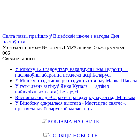
Свята паэзіі прайшло ў Віцебскай школе з нагоды Дня
настаўніка
У сярэдняй школе № 12 імя Л.М.Філіпенкі 5 кастрычніка
0
66
Свежие записи
У Мінску 120 гадоў таму нарадзіўся Ежы Гедройц —
паслядоўны абаронца незалежнасці Беларусі
У Мінску прадставілі рэпрадукцыі твораў Марка Шагала
У гэты дзень загінуў Янка Купала — адзін з
найвялікшых паэтаў Беларусі
Вясновы абрад «Саракі» правядуць у музеі пад Мінскам
У Віцебску адкрылася выстава «Мастацтва святла»,
прысвечаная беларускай маляванцы
☞
РЕКЛАМА НА САЙТЕ
☞
СООБЩИ НОВОСТЬ