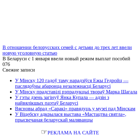
В отношении белорусских семей с детьми до трех лет ввели
новую уголовную статью
В Беларуси с 1 января ввели новый режим выплат пособий
0
76
Свежие записи
У Мінску 120 гадоў таму нарадзіўся Ежы Гедройц —
паслядоўны абаронца незалежнасці Беларусі
У Мінску прадставілі рэпрадукцыі твораў Марка Шагала
У гэты дзень загінуў Янка Купала — адзін з
найвялікшых паэтаў Беларусі
Вясновы абрад «Саракі» правядуць у музеі пад Мінскам
У Віцебску адкрылася выстава «Мастацтва святла»,
прысвечаная беларускай маляванцы
☞
РЕКЛАМА НА САЙТЕ