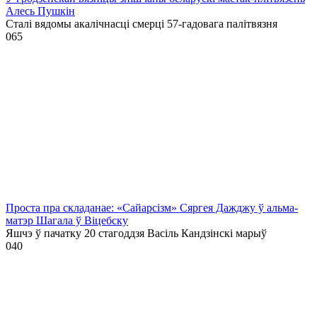
Алесь Пушкін
Сталі вядомы акалічнасці смерці 57-гадовага палітвязня
0
65
Проста пра складанае: «Сайарсізм» Сяргея Дажджу ў альма-
матэр Шагала ў Віцебску
Яшчэ ў пачатку 20 стагоддзя Васіль Кандзінскі марыў
0
40