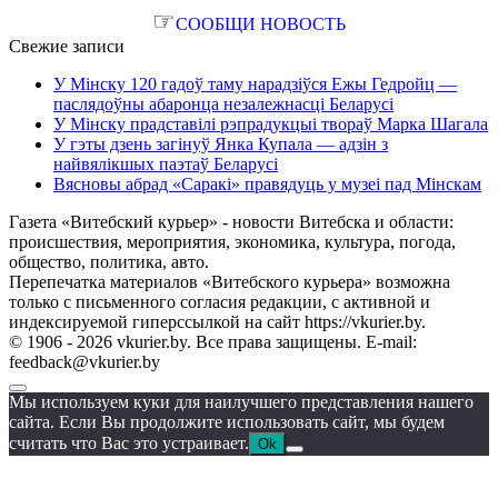
☞
СООБЩИ НОВОСТЬ
Свежие записи
У Мінску 120 гадоў таму нарадзіўся Ежы Гедройц —
паслядоўны абаронца незалежнасці Беларусі
У Мінску прадставілі рэпрадукцыі твораў Марка Шагала
У гэты дзень загінуў Янка Купала — адзін з
найвялікшых паэтаў Беларусі
Вясновы абрад «Саракі» правядуць у музеі пад Мінскам
Газета «Витебский курьер» - новости Витебска и области:
происшествия, мероприятия, экономика, культура, погода,
общество, политика, авто.
Перепечатка материалов «Витебского курьера» возможна
только с письменного согласия редакции, с активной и
индексируемой гиперссылкой на сайт https://vkurier.by.
© 1906 - 2026 vkurier.by. Все права защищены. E-mail:
feedback@vkurier.by
Мы используем куки для наилучшего представления нашего
сайта. Если Вы продолжите использовать сайт, мы будем
считать что Вас это устраивает.
Ok