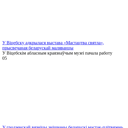
У Віцебску адкрылася выстава «Мастацтва святла»,
прысвечаная беларускай маляванцы
У Віцебскім абласным краязнаўчым музеі пачала работу
0
5
У гродзенскай вязніцы знішчаны беларускі мастак-плітвязень