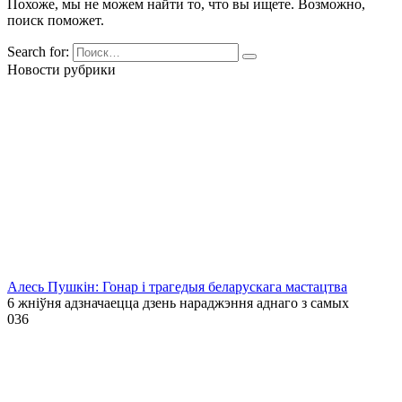
Похоже, мы не можем найти то, что вы ищете. Возможно,
поиск поможет.
Search for:
Новости рубрики
Алесь Пушкін: Гонар і трагедыя беларускага мастацтва
6 жніўня адзначаецца дзень нараджэння аднаго з самых
0
36