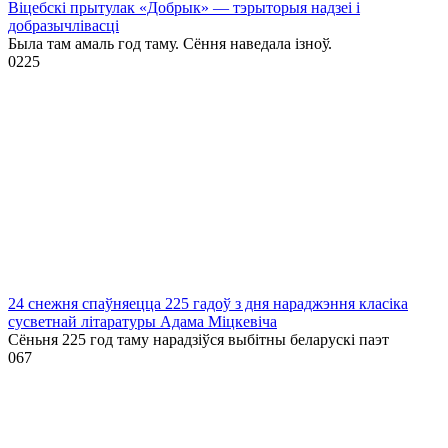
Віцебскі прытулак «‎Добрык»‎ — тэрыторыя надзеі і
добразычлівасці
Была там амаль год таму. Сёння наведала ізноў.
0
225
24 снежня спаўняецца 225 гадоў з дня нараджэння класіка
сусветнай літаратуры Адама Міцкевіча
Сёньня 225 год таму нарадзіўся выбітны беларускі паэт
0
67