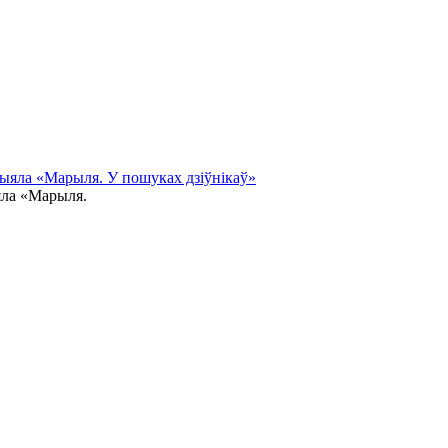
рыяла «Марыля. У пошуках дзіўнікаў»
яла «Марыля.