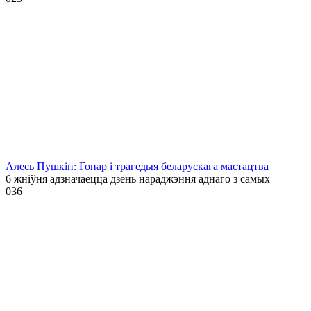
Алесь Пушкін: Гонар і трагедыя беларускага мастацтва
6 жніўня адзначаецца дзень нараджэння аднаго з самых
0
36