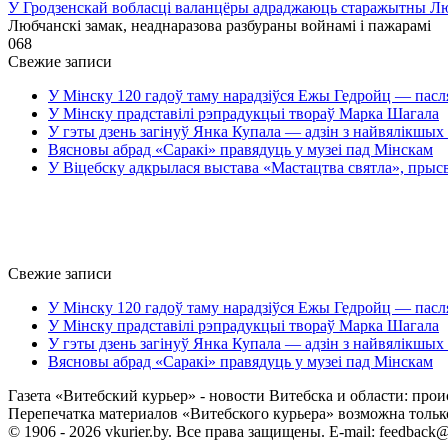
У Гродзенскай вобласці валанцёры адраджаюць старажытны Лю
Любчанскі замак, неаднаразова разбураны войнамі і пажарамі
0
68
Свежие записи
У Мінску 120 гадоў таму нарадзіўся Ежы Гедройц — пасл
У Мінску прадставілі рэпрадукцыі твораў Марка Шагала
У гэты дзень загінуў Янка Купала — адзін з найвялікшых 
Вясновы абрад «Саракі» правядуць у музеі пад Мінскам
У Віцебску адкрылася выстава «Мастацтва святла», прыс
Свежие записи
У Мінску 120 гадоў таму нарадзіўся Ежы Гедройц — пасл
У Мінску прадставілі рэпрадукцыі твораў Марка Шагала
У гэты дзень загінуў Янка Купала — адзін з найвялікшых 
Вясновы абрад «Саракі» правядуць у музеі пад Мінскам
Газета «Витебский курьер» - новости Витебска и области: прои
Перепечатка материалов «Витебского курьера» возможна только 
© 1906 - 2026 vkurier.by. Все права защищены. E-mail: feedback@