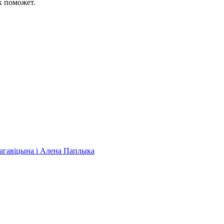
к поможет.
 Нагавіцына і Алена Паплыка