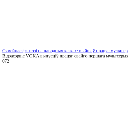
Сямейнае фэнтэзі па народных казках: выйшаў працяг мультсе
Відэасэрвіс VOKA выпусціў працяг свайго першага мультсеры
0
72