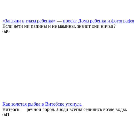
«Загляни в глаза ребенка» — проект Дома ребенка и фотографо
Если дети ни папины и не мамины, значит они ничьи?
0
49
Как золотая рыбка в Витебске утонула
Витебск — речной город. Люди всегда селились возле воды.
0
41