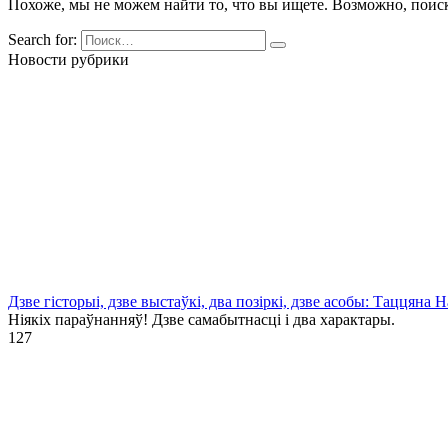
Похоже, мы не можем найти то, что вы ищете. Возможно, поис
Search for:
Новости рубрики
Дзве гісторыі, дзве выстаўкі, два позіркі, дзве асобы: Таццяна
Ніякіх параўнанняў! Дзве самабытнасці і два характары.
1
27