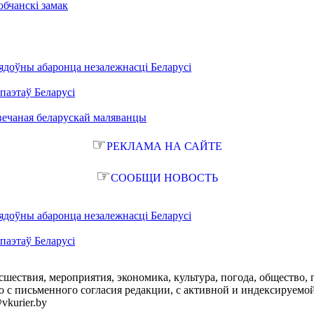
бчанскі замак
ядоўны абаронца незалежнасці Беларусі
паэтаў Беларусі
вечаная беларускай маляванцы
☞
РЕКЛАМА НА САЙТЕ
☞
СООБЩИ НОВОСТЬ
ядоўны абаронца незалежнасці Беларусі
паэтаў Беларусі
сшествия, мероприятия, экономика, культура, погода, общество, 
с письменного согласия редакции, с активной и индексируемой ги
vkurier.by