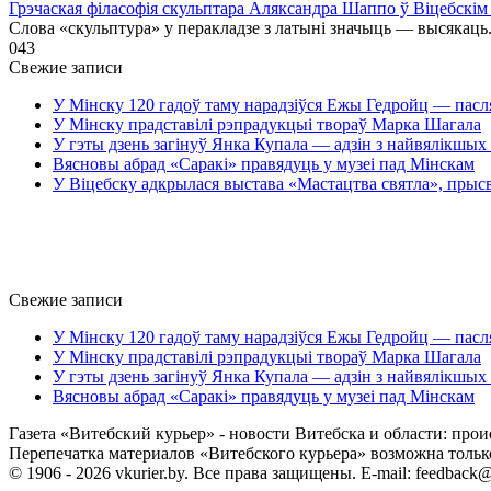
Грэчаская філасофія скульптара Аляксандра Шаппо ў Віцебскім 
Слова «скульптура» у перакладзе з латыні значыць — высякаць
0
43
Свежие записи
У Мінску 120 гадоў таму нарадзіўся Ежы Гедройц — пасл
У Мінску прадставілі рэпрадукцыі твораў Марка Шагала
У гэты дзень загінуў Янка Купала — адзін з найвялікшых 
Вясновы абрад «Саракі» правядуць у музеі пад Мінскам
У Віцебску адкрылася выстава «Мастацтва святла», прыс
Свежие записи
У Мінску 120 гадоў таму нарадзіўся Ежы Гедройц — пасл
У Мінску прадставілі рэпрадукцыі твораў Марка Шагала
У гэты дзень загінуў Янка Купала — адзін з найвялікшых 
Вясновы абрад «Саракі» правядуць у музеі пад Мінскам
Газета «Витебский курьер» - новости Витебска и области: прои
Перепечатка материалов «Витебского курьера» возможна только 
© 1906 - 2026 vkurier.by. Все права защищены. E-mail: feedback@