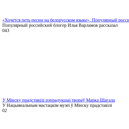
«Хочется петь песни на белорусском языке». Популярный росс
Популярный российский блогер Илья Варламов рассказал
0
43
У Мінску прадставілі рэпрадукцыі твораў Марка Шагала
У Нацыянальным мастацкім музеі ў Мінску прадставілі
0
2