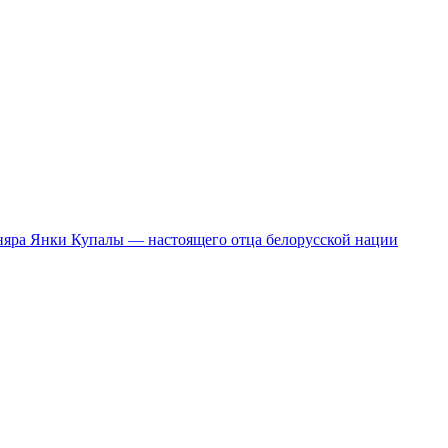
сняра Янки Купалы — настоящего отца белорусской нации