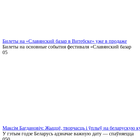
Билеты на «Славянский базар в Витебске» уже в продаже
Билеты на основные события фестиваля «Славянский базар
0
5
Максім Багдановіч: Жыццё, творчасць і ўплыў на беларускую к
У гэтым годзе Беларусь адзначае важную дату — спаўняецца
0
50