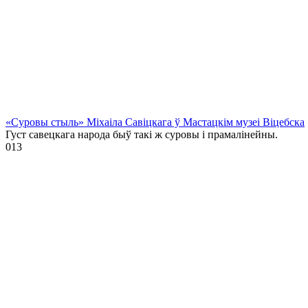
«Суровы стыль» Міхаіла Савіцкага ў Мастацкім музеі Віцебска
Густ савецкага народа быў такі ж суровы і прамалінейны.
0
13