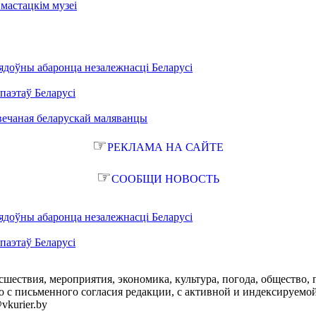
мастацкім музеі
.
ядоўны абаронца незалежнасці Беларусі
паэтаў Беларусі
вечаная беларускай маляванцы
☞
РЕКЛАМА НА САЙТЕ
☞
СООБЩИ НОВОСТЬ
ядоўны абаронца незалежнасці Беларусі
паэтаў Беларусі
сшествия, мероприятия, экономика, культура, погода, общество, 
с письменного согласия редакции, с активной и индексируемой ги
vkurier.by