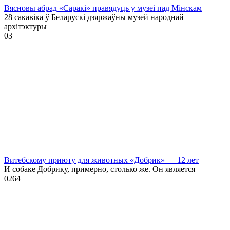
Вясновы абрад «Саракі» правядуць у музеі пад Мінскам
28 сакавіка ў Беларускі дзяржаўны музей народнай
архітэктуры
0
3
Витебскому приюту для животных «Добрик» — 12 лет
И собаке Добрику, примерно, столько же. Он является
0
264