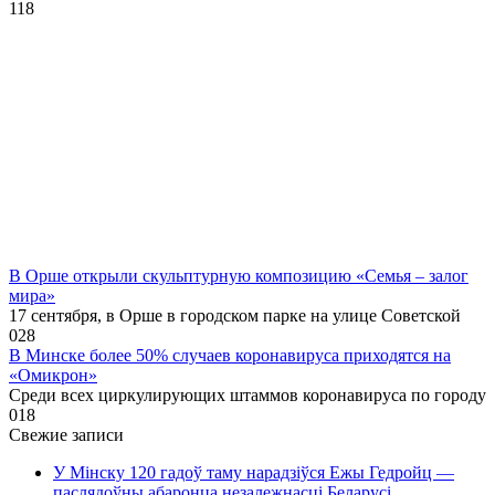
1
18
В Орше открыли скульптурную композицию «Семья – залог
мира»
17 сентября, в Орше в городском парке на улице Советской
0
28
В Минске более 50% случаев коронавируса приходятся на
«Омикрон»
Среди всех циркулирующих штаммов коронавируса по городу
0
18
Свежие записи
У Мінску 120 гадоў таму нарадзіўся Ежы Гедройц —
паслядоўны абаронца незалежнасці Беларусі