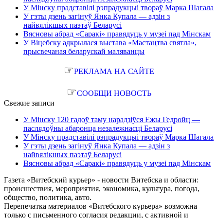
У Мінску прадставілі рэпрадукцыі твораў Марка Шагала
У гэты дзень загінуў Янка Купала — адзін з
найвялікшых паэтаў Беларусі
Вясновы абрад «Саракі» правядуць у музеі пад Мінскам
У Віцебску адкрылася выстава «Мастацтва святла»,
прысвечаная беларускай маляванцы
☞
РЕКЛАМА НА САЙТЕ
☞
СООБЩИ НОВОСТЬ
Свежие записи
У Мінску 120 гадоў таму нарадзіўся Ежы Гедройц —
паслядоўны абаронца незалежнасці Беларусі
У Мінску прадставілі рэпрадукцыі твораў Марка Шагала
У гэты дзень загінуў Янка Купала — адзін з
найвялікшых паэтаў Беларусі
Вясновы абрад «Саракі» правядуць у музеі пад Мінскам
Газета «Витебский курьер» - новости Витебска и области:
происшествия, мероприятия, экономика, культура, погода,
общество, политика, авто.
Перепечатка материалов «Витебского курьера» возможна
только с письменного согласия редакции, с активной и