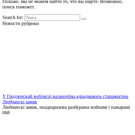
Похоже, мы не можем найти то, что вы ищете. Возможно,
поиск поможет.
Search for:
Новости рубрики
У Гродзенскай вобласці валанцёры адраджаюць старажытны
Любчанскі замак
Любчанскі замак, неаднаразова разбураны войнамі і пажарамі
0
68