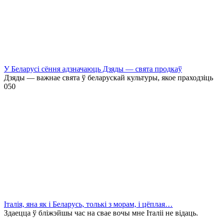
У Беларусі сёння адзначаюць Дзяды — свята продкаў
Дзяды — важнае свята ў беларускай культуры, якое праходзіць
0
50
Італія, яна як і Беларусь, толькі з морам, і цёплая…
Здаецца ў бліжэйшы час на свае вочы мне Італіі не відаць.