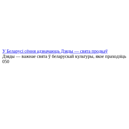
У Беларусі сёння адзначаюць Дзяды — свята продкаў
Дзяды — важнае свята ў беларускай культуры, якое праходзіць
0
50