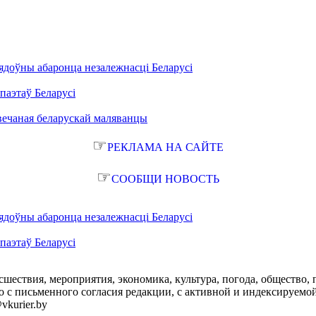
ядоўны абаронца незалежнасці Беларусі
паэтаў Беларусі
вечаная беларускай маляванцы
☞
РЕКЛАМА НА САЙТЕ
☞
СООБЩИ НОВОСТЬ
ядоўны абаронца незалежнасці Беларусі
паэтаў Беларусі
сшествия, мероприятия, экономика, культура, погода, общество, 
с письменного согласия редакции, с активной и индексируемой ги
vkurier.by