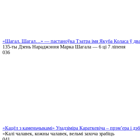
«Шагал. Шагал…» — пастаноўка Тэатра імя Якуба Коласа ў дв
135-ты Дзень Нараджэння Марка Шагала — 6 ці 7 ліпеня
0
36
«Кацёл з каменьчыкамі» Уладзіміра Караткевіча – прэм’ера і д
«Калі чалавек, кожны чалавек, вельмі захоча зрабіць
0
41