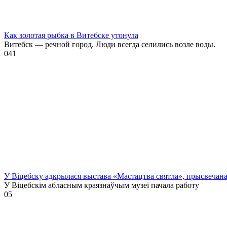
Как золотая рыбка в Витебске утонула
Витебск — речной город. Люди всегда селились возле воды.
0
41
У Віцебску адкрылася выстава «Мастацтва святла», прысвечан
У Віцебскім абласным краязнаўчым музеі пачала работу
0
5