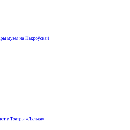
ары музея на Пакроўскай
эбют у Тэатры «Лялька»