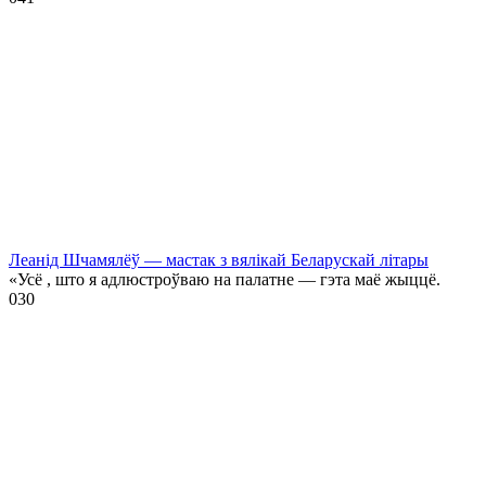
Леанід Шчамялёў — мастак з вялікай Беларускай літары
«Усё , што я адлюстроўваю на палатне — гэта маё жыццё.
0
30