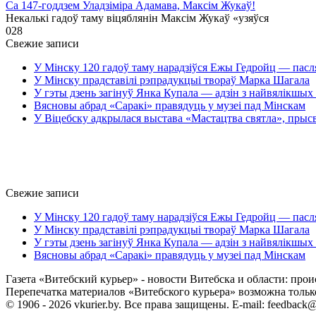
Са 147-годдзем Уладзіміра Адамава, Максім Жукаў!
Некалькі гадоў таму віцяблянін Максім Жукаў «узяўся
0
28
Свежие записи
У Мінску 120 гадоў таму нарадзіўся Ежы Гедройц — пасл
У Мінску прадставілі рэпрадукцыі твораў Марка Шагала
У гэты дзень загінуў Янка Купала — адзін з найвялікшых 
Вясновы абрад «Саракі» правядуць у музеі пад Мінскам
У Віцебску адкрылася выстава «Мастацтва святла», прыс
Свежие записи
У Мінску 120 гадоў таму нарадзіўся Ежы Гедройц — пасл
У Мінску прадставілі рэпрадукцыі твораў Марка Шагала
У гэты дзень загінуў Янка Купала — адзін з найвялікшых 
Вясновы абрад «Саракі» правядуць у музеі пад Мінскам
Газета «Витебский курьер» - новости Витебска и области: прои
Перепечатка материалов «Витебского курьера» возможна только 
© 1906 - 2026 vkurier.by. Все права защищены. E-mail: feedback@