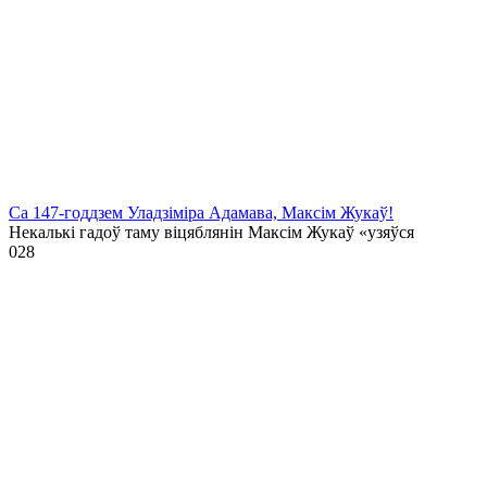
Са 147-годдзем Уладзіміра Адамава, Максім Жукаў!
Некалькі гадоў таму віцяблянін Максім Жукаў «узяўся
0
28