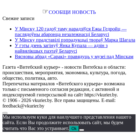
☞
СООБЩИ НОВОСТЬ
Свежие записи
У Мінску 120 гадоў таму нарадзіўся Ежы Гедройц —
паслядоўны абаронца незалежнасці Беларусі
У Мінску прадставілі рэпрадукцыі твораў Марка Шагала
У гэты дзень загінуў Янка Купала — адзін з
найвялікшых паэтаў Беларусі
Вясновы абрад «Саракі» правядуць у музеі пад Мінскам
Газета «Витебский курьер» - новости Витебска и области:
происшествия, мероприятия, экономика, культура, погода,
общество, политика, авто.
Перепечатка материалов «Витебского курьера» возможна
только с письменного согласия редакции, с активной и
индексируемой гиперссылкой на сайт https://vkurier.by.
© 1906 - 2026 vkurier.by. Все права защищены. E-mail:
feedback@vkurier.by
Мы используем куки для наилучшего представления нашего
сайта. Если Вы продолжите использовать сайт, мы будем
считать что Вас это устраивает.
Ok