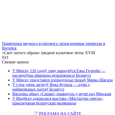
Памятники медного культового литья впервые привезли в
Витебск
«Свет литого образа» (медное культовое литье XVIII
0
33
Свежие записи
У Мінску 120 гадоў таму нарадзіўся Ежы Гедройц —
паслядоўны абаронца незалежнасці Беларусі
У Мінску прадставілі рэпрадукцыі твораў Марка Шагала
У гэты дзень загінуў Янка Купала — адзін з
найвялікшых паэтаў Беларусі
Вясновы абрад «Саракі» правядуць у музеі пад Мінскам
У Віцебску адкрылася выстава «Мастацтва святла»,
прысвечаная беларускай маляванцы
☞
РЕКЛАМА НА САЙТЕ