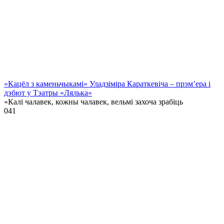
«Кацёл з каменьчыкамі» Уладзіміра Караткевіча – прэм’ера і
дэбют у Тэатры «Лялька»
«Калі чалавек, кожны чалавек, вельмі захоча зрабіць
0
41