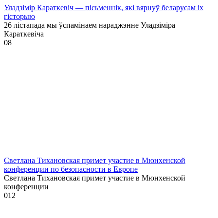
Уладзімір Караткевіч — пісьменнік, які вярнуў беларусам іх
гісторыю
26 лістапада мы ўспамінаем нараджэнне Уладзіміра
Караткевіча
0
8
Светлана Тихановская примет участие в Мюнхенской
конференции по безопасности в Европе
Светлана Тихановская примет участие в Мюнхенской
конференции
0
12