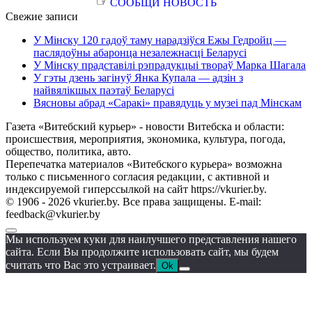
☞
СООБЩИ НОВОСТЬ
Свежие записи
У Мінску 120 гадоў таму нарадзіўся Ежы Гедройц —
паслядоўны абаронца незалежнасці Беларусі
У Мінску прадставілі рэпрадукцыі твораў Марка Шагала
У гэты дзень загінуў Янка Купала — адзін з
найвялікшых паэтаў Беларусі
Вясновы абрад «Саракі» правядуць у музеі пад Мінскам
Газета «Витебский курьер» - новости Витебска и области:
происшествия, мероприятия, экономика, культура, погода,
общество, политика, авто.
Перепечатка материалов «Витебского курьера» возможна
только с письменного согласия редакции, с активной и
индексируемой гиперссылкой на сайт https://vkurier.by.
© 1906 - 2026 vkurier.by. Все права защищены. E-mail:
feedback@vkurier.by
Мы используем куки для наилучшего представления нашего
сайта. Если Вы продолжите использовать сайт, мы будем
считать что Вас это устраивает.
Ok