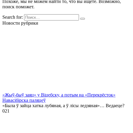
Похоже, мы не можем найти то, что вы ищете. Возможно,
поиск поможет.
Search for:
Новости рубрики
«Жыў-быў заяц» у Віцебску, а потым на «Перекрёсток»
Навасібірска паляцеў
«Была ў зайца хатка лубяная, а ў лісы ледзяная»… Ведаеце?
0
21