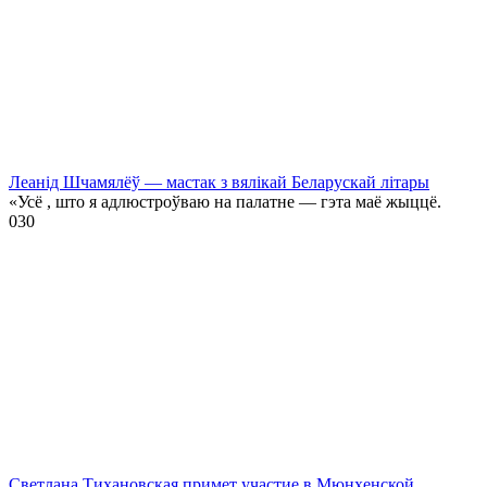
Леанід Шчамялёў — мастак з вялікай Беларускай літары
«Усё , што я адлюстроўваю на палатне — гэта маё жыццё.
0
30
Светлана Тихановская примет участие в Мюнхенской