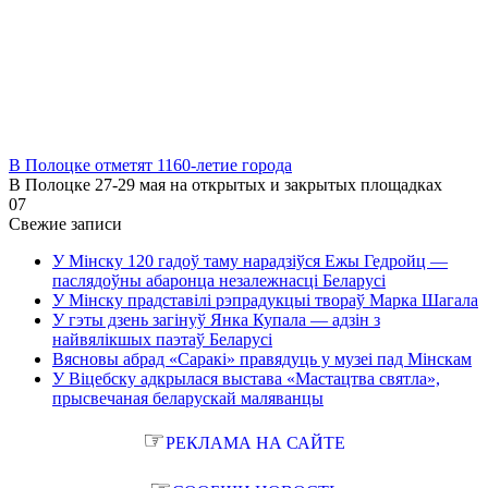
В Полоцке отметят 1160-летие города
В Полоцке 27-29 мая на открытых и закрытых площадках
0
7
Свежие записи
У Мінску 120 гадоў таму нарадзіўся Ежы Гедройц —
паслядоўны абаронца незалежнасці Беларусі
У Мінску прадставілі рэпрадукцыі твораў Марка Шагала
У гэты дзень загінуў Янка Купала — адзін з
найвялікшых паэтаў Беларусі
Вясновы абрад «Саракі» правядуць у музеі пад Мінскам
У Віцебску адкрылася выстава «Мастацтва святла»,
прысвечаная беларускай маляванцы
☞
РЕКЛАМА НА САЙТЕ