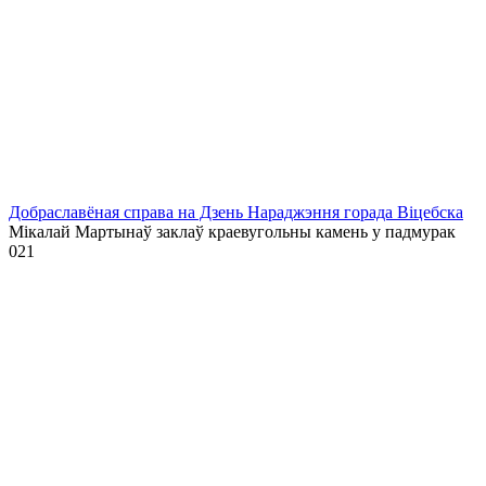
Добраславёная справа на Дзень Нараджэння горада Віцебска
Мікалай Мартынаў заклаў краевугольны камень у падмурак
0
21