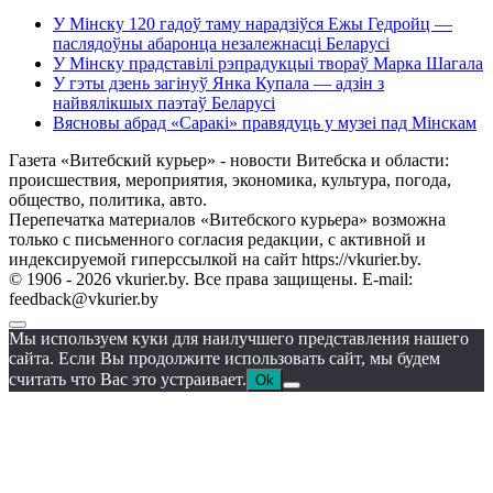
У Мінску 120 гадоў таму нарадзіўся Ежы Гедройц —
паслядоўны абаронца незалежнасці Беларусі
У Мінску прадставілі рэпрадукцыі твораў Марка Шагала
У гэты дзень загінуў Янка Купала — адзін з
найвялікшых паэтаў Беларусі
Вясновы абрад «Саракі» правядуць у музеі пад Мінскам
Газета «Витебский курьер» - новости Витебска и области:
происшествия, мероприятия, экономика, культура, погода,
общество, политика, авто.
Перепечатка материалов «Витебского курьера» возможна
только с письменного согласия редакции, с активной и
индексируемой гиперссылкой на сайт https://vkurier.by.
© 1906 - 2026 vkurier.by. Все права защищены. E-mail:
feedback@vkurier.by
Мы используем куки для наилучшего представления нашего
сайта. Если Вы продолжите использовать сайт, мы будем
считать что Вас это устраивает.
Ok