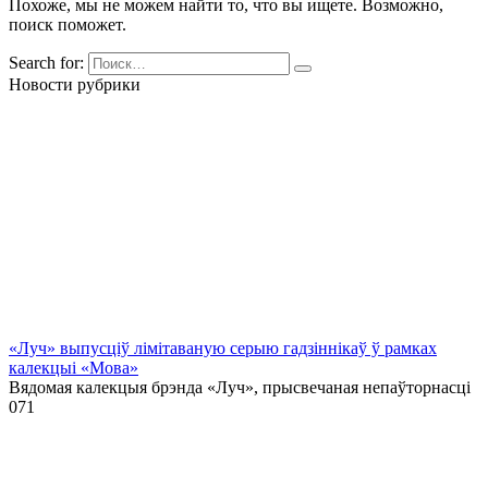
Похоже, мы не можем найти то, что вы ищете. Возможно,
поиск поможет.
Search for:
Новости рубрики
«Луч» выпусціў лiмiтаваную серыю гадзіннікаў ў рамках
калекцыі «Мова»
Вядомая калекцыя брэнда «Луч», прысвечаная непаўторнасці
0
71