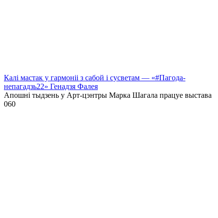
Калі мастак у гармоніі з сабой і сусветам — «#Пагода-
непагадзь22» Генадзя Фалея
Апошні тыдзень у Арт-цэнтры Марка Шагала працуе выстава
0
60