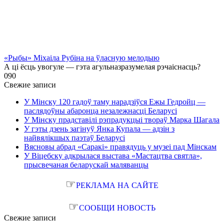
«Рыбы» Міхаіла Рубіна на ўласную мелодыю
А ці ёсць увогуле — гэта агульназразумелая рэчаіснасць?
0
90
Свежие записи
У Мінску 120 гадоў таму нарадзіўся Ежы Гедройц —
паслядоўны абаронца незалежнасці Беларусі
У Мінску прадставілі рэпрадукцыі твораў Марка Шагала
У гэты дзень загінуў Янка Купала — адзін з
найвялікшых паэтаў Беларусі
Вясновы абрад «Саракі» правядуць у музеі пад Мінскам
У Віцебску адкрылася выстава «Мастацтва святла»,
прысвечаная беларускай маляванцы
☞
РЕКЛАМА НА САЙТЕ
☞
СООБЩИ НОВОСТЬ
Свежие записи