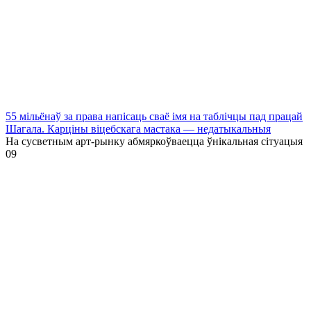
55 мільёнаў за права напісаць сваё імя на таблічцы пад працай
Шагала. Карціны віцебскага мастака — недатыкальныя
На сусветным арт-рынку абмяркоўваецца ўнікальная сітуацыя
0
9