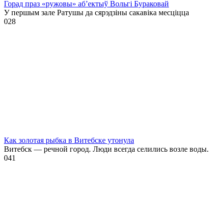
Горад праз «ружовы» аб’ектыў Вольгі Бураковай
У першым зале Ратушы да сярэдзіны сакавіка месціцца
0
28
Как золотая рыбка в Витебске утонула
Витебск — речной город. Люди всегда селились возле воды.
0
41