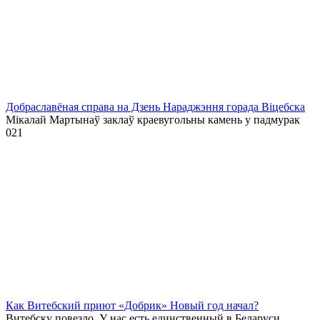
Добраславёная справа на Дзень Нараджэння горада Віцебска
Мікалай Мартынаў заклаў краевугольны камень у падмурак
0
21
Как Витебский приют «Добрик» Новый год начал?
Витебску повезло. У нас есть единственный в Беларуси