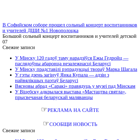
В Софийском соборе прошел сольный концерт воспитанников
и учителей ДШИ №1 Новополоцка
Большой сольный концерт воспитанников и учителей детской
0
7
Свежие записи
У Мінску 120 гадоў таму нарадзіўся Ежы Гедройц —
паслядоўны абаронца незалежнасці Беларусі
У Мінску прадставілі рэпрадукцыі твораў Марка Шагала
У гэты дзень загінуў Янка Купала — адзін з
найвялікшых паэтаў Беларусі
Вясновы абрад «Саракі» правядуць у музеі пад Мінскам
У Віцебску адкрылася выстава «Мастацтва святла»,
прысвечаная беларускай маляванцы
☞
РЕКЛАМА НА САЙТЕ
☞
СООБЩИ НОВОСТЬ
Свежие записи