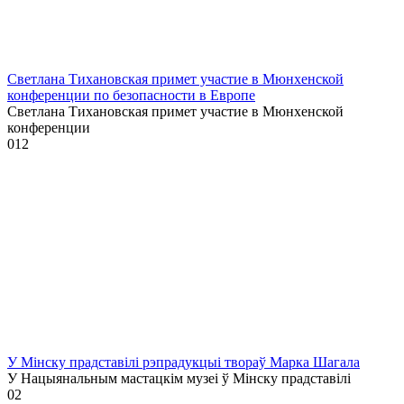
Светлана Тихановская примет участие в Мюнхенской
конференции по безопасности в Европе
Светлана Тихановская примет участие в Мюнхенской
конференции
0
12
У Мінску прадставілі рэпрадукцыі твораў Марка Шагала
У Нацыянальным мастацкім музеі ў Мінску прадставілі
0
2