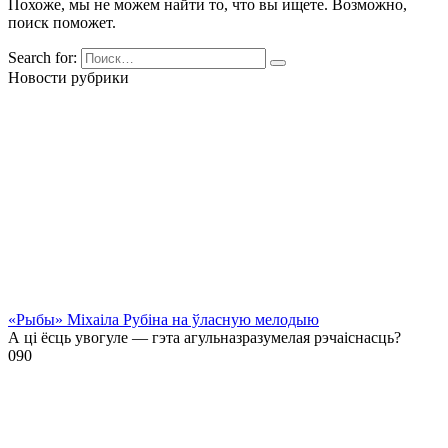
Похоже, мы не можем найти то, что вы ищете. Возможно,
поиск поможет.
Search for:
Новости рубрики
«Рыбы» Міхаіла Рубіна на ўласную мелодыю
А ці ёсць увогуле — гэта агульназразумелая рэчаіснасць?
0
90