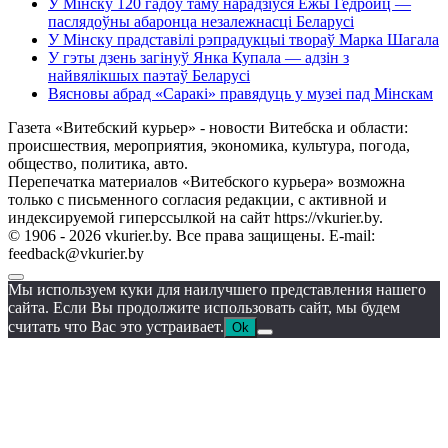
У Мінску 120 гадоў таму нарадзіўся Ежы Гедройц —
паслядоўны абаронца незалежнасці Беларусі
У Мінску прадставілі рэпрадукцыі твораў Марка Шагала
У гэты дзень загінуў Янка Купала — адзін з
найвялікшых паэтаў Беларусі
Вясновы абрад «Саракі» правядуць у музеі пад Мінскам
Газета «Витебский курьер» - новости Витебска и области:
происшествия, мероприятия, экономика, культура, погода,
общество, политика, авто.
Перепечатка материалов «Витебского курьера» возможна
только с письменного согласия редакции, с активной и
индексируемой гиперссылкой на сайт https://vkurier.by.
© 1906 - 2026 vkurier.by. Все права защищены. E-mail:
feedback@vkurier.by
Мы используем куки для наилучшего представления нашего
сайта. Если Вы продолжите использовать сайт, мы будем
считать что Вас это устраивает.
Ok