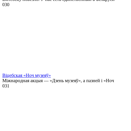
0
30
Віцебская «Ноч музеяў»
Міжнародная акцыя — «Дзень музеяў», а пазней і «Ноч
0
31