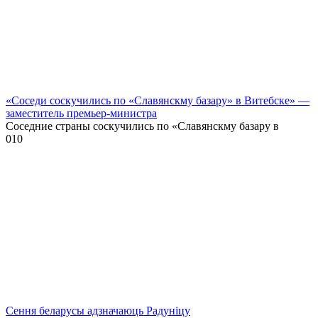
«Соседи соскучились по «Славянскму базару» в Витебске» —
заместитель премьер-министра
Соседние страны соскучились по «Славянскму базару в
0
10
Сення беларусы адзначаюць Радуніцу