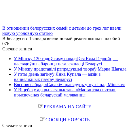
В отношении белорусских семей с детьми до трех лет ввели
новую уголовную статью
В Беларуси с 1 января ввели новый режим выплат пособий
0
76
Свежие записи
У Мінску 120 гадоў таму нарадзіўся Ежы Гедройц —
паслядоўны абаронца незалежнасці Беларусі
У Мінску прадставілі рэпрадукцыі твораў Марка Шагала
У гэты дзень загінуў Янка Купала — адзін з
найвялікшых паэтаў Беларусі
Вясновы абрад «Саракі» правядуць у музеі пад Мінскам
У Віцебску адкрылася выстава «Мастацтва святла»,
прысвечаная беларускай маляванцы
☞
РЕКЛАМА НА САЙТЕ
☞
СООБЩИ НОВОСТЬ
Свежие записи