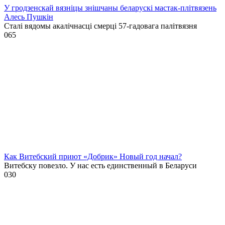
У гродзенскай вязніцы знішчаны беларускі мастак-плітвязень
Алесь Пушкін
Сталі вядомы акалічнасці смерці 57-гадовага палітвязня
0
65
Как Витебский приют «Добрик» Новый год начал?
Витебску повезло. У нас есть единственный в Беларуси
0
30