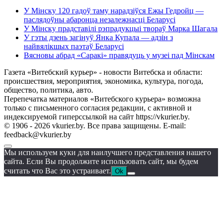
У Мінску 120 гадоў таму нарадзіўся Ежы Гедройц —
паслядоўны абаронца незалежнасці Беларусі
У Мінску прадставілі рэпрадукцыі твораў Марка Шагала
У гэты дзень загінуў Янка Купала — адзін з
найвялікшых паэтаў Беларусі
Вясновы абрад «Саракі» правядуць у музеі пад Мінскам
Газета «Витебский курьер» - новости Витебска и области:
происшествия, мероприятия, экономика, культура, погода,
общество, политика, авто.
Перепечатка материалов «Витебского курьера» возможна
только с письменного согласия редакции, с активной и
индексируемой гиперссылкой на сайт https://vkurier.by.
© 1906 - 2026 vkurier.by. Все права защищены. E-mail:
feedback@vkurier.by
Мы используем куки для наилучшего представления нашего
сайта. Если Вы продолжите использовать сайт, мы будем
считать что Вас это устраивает.
Ok