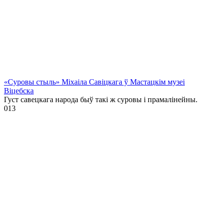
«Суровы стыль» Міхаіла Савіцкага ў Мастацкім музеі
Віцебска
Густ савецкага народа быў такі ж суровы і прамалінейны.
0
13