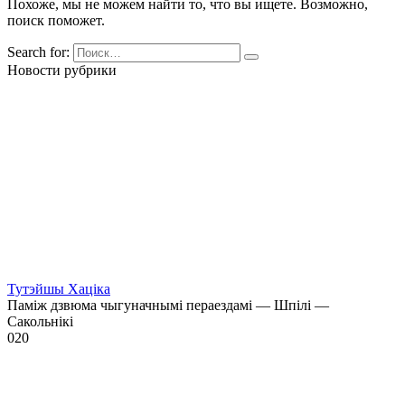
Похоже, мы не можем найти то, что вы ищете. Возможно,
поиск поможет.
Search for:
Новости рубрики
Тутэйшы Хаціка
Паміж дзвюма чыгуначнымі пераездамі — Шпілі —
Сакольнікі
0
20