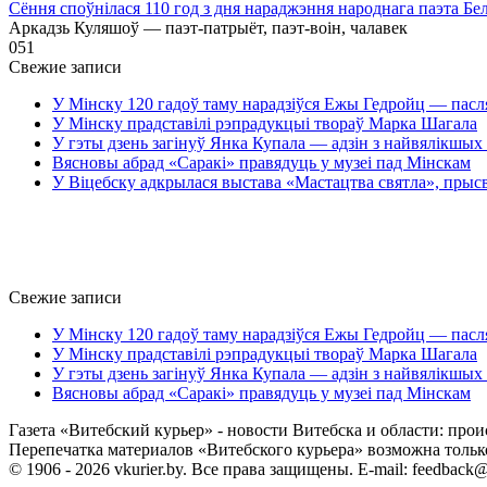
Сёння споўнілася 110 год з дня нараджэння народнага паэта Бе
Аркадзь Куляшоў — паэт-патрыёт, паэт-воін, чалавек
0
51
Свежие записи
У Мінску 120 гадоў таму нарадзіўся Ежы Гедройц — пасл
У Мінску прадставілі рэпрадукцыі твораў Марка Шагала
У гэты дзень загінуў Янка Купала — адзін з найвялікшых 
Вясновы абрад «Саракі» правядуць у музеі пад Мінскам
У Віцебску адкрылася выстава «Мастацтва святла», прыс
Свежие записи
У Мінску 120 гадоў таму нарадзіўся Ежы Гедройц — пасл
У Мінску прадставілі рэпрадукцыі твораў Марка Шагала
У гэты дзень загінуў Янка Купала — адзін з найвялікшых 
Вясновы абрад «Саракі» правядуць у музеі пад Мінскам
Газета «Витебский курьер» - новости Витебска и области: прои
Перепечатка материалов «Витебского курьера» возможна только 
© 1906 - 2026 vkurier.by. Все права защищены. E-mail: feedback@