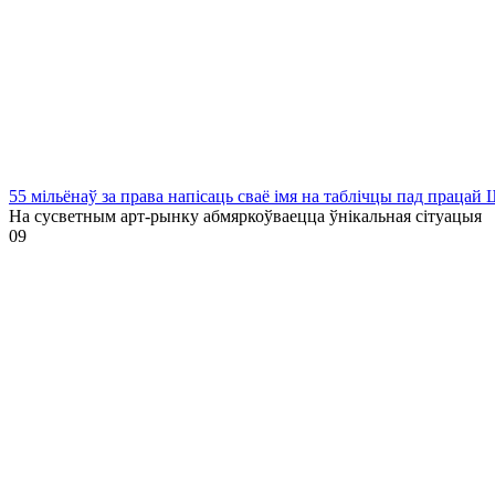
55 мільёнаў за права напісаць сваё імя на таблічцы пад праца
На сусветным арт-рынку абмяркоўваецца ўнікальная сітуацыя
0
9