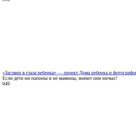
«Загляни в глаза ребенка» — проект Дома ребенка и фотографо
Если дети ни папины и не мамины, значит они ничьи?
0
49