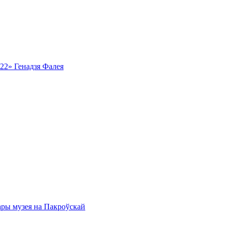
ь22» Генадзя Фалея
ары музея на Пакроўскай