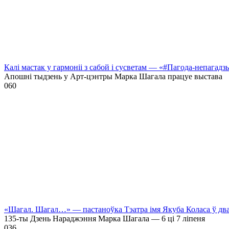
Калі мастак у гармоніі з сабой і сусветам — «#Пагода-непагадз
Апошні тыдзень у Арт-цэнтры Марка Шагала працуе выстава
0
60
«Шагал. Шагал…» — пастаноўка Тэатра імя Якуба Коласа ў дв
135-ты Дзень Нараджэння Марка Шагала — 6 ці 7 ліпеня
0
36