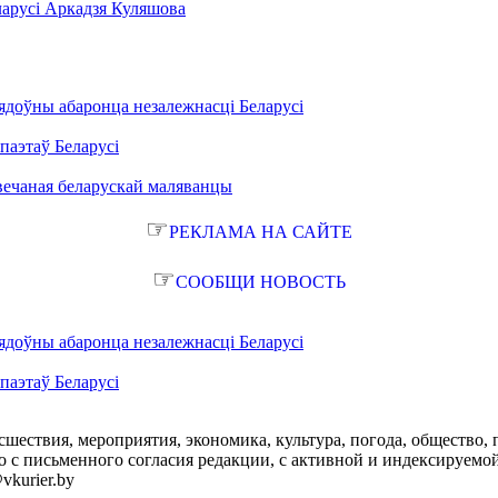
ларусі Аркадзя Куляшова
ядоўны абаронца незалежнасці Беларусі
паэтаў Беларусі
вечаная беларускай маляванцы
☞
РЕКЛАМА НА САЙТЕ
☞
СООБЩИ НОВОСТЬ
ядоўны абаронца незалежнасці Беларусі
паэтаў Беларусі
сшествия, мероприятия, экономика, культура, погода, общество, 
с письменного согласия редакции, с активной и индексируемой ги
vkurier.by