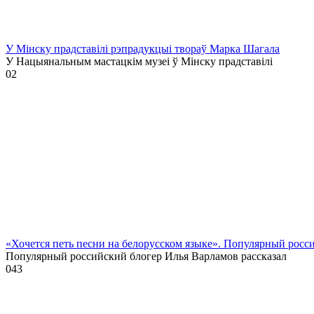
У Мінску прадставілі рэпрадукцыі твораў Марка Шагала
У Нацыянальным мастацкім музеі ў Мінску прадставілі
0
2
«Хочется петь песни на белорусском языке». Популярный росс
Популярный российский блогер Илья Варламов рассказал
0
43