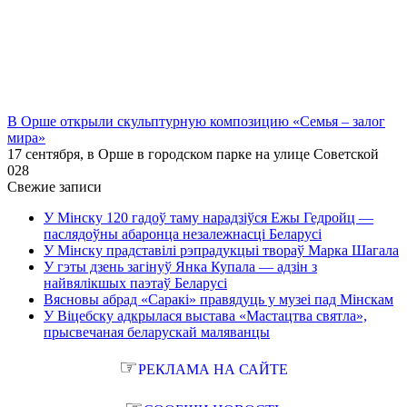
В Орше открыли скульптурную композицию «Семья – залог
мира»
17 сентября, в Орше в городском парке на улице Советской
0
28
Свежие записи
У Мінску 120 гадоў таму нарадзіўся Ежы Гедройц —
паслядоўны абаронца незалежнасці Беларусі
У Мінску прадставілі рэпрадукцыі твораў Марка Шагала
У гэты дзень загінуў Янка Купала — адзін з
найвялікшых паэтаў Беларусі
Вясновы абрад «Саракі» правядуць у музеі пад Мінскам
У Віцебску адкрылася выстава «Мастацтва святла»,
прысвечаная беларускай маляванцы
☞
РЕКЛАМА НА САЙТЕ