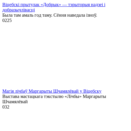
Віцебскі прытулак «‎Добрык»‎ — тэрыторыя надзеі і
добразычлівасці
Была там амаль год таму. Сёння наведала ізноў.
0
225
Магія лічбаў Маргарыты Шчамялёвай у Віцебску
Выстава мастацкага тэкстылю «Лічбы» Маргарыты
Шчамялёвай
0
32