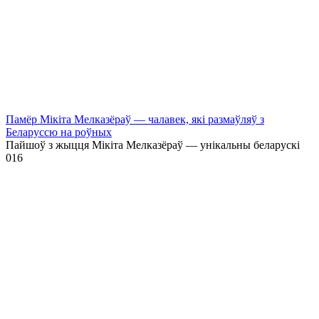
Памёр Мікіта Мелказёраў — чалавек, які размаўляў з
Беларуссю на роўных
Пайшоў з жыцця Мікіта Мелказёраў — унікальны беларускі
0
16