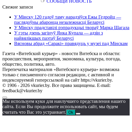
☞
СООБЩИ НОВОСТЬ
Свежие записи
У Мінску 120 гадоў таму нарадзіўся Ежы Гедройц —
паслядоўны абаронца незалежнасці Беларусі
У Мінску прадставілі рэпрадукцыі твораў Марка Шагала
У гэты дзень загінуў Янка Купала — адзін з
найвялікшых паэтаў Беларусі
Вясновы абрад «Саракі» правядуць у музеі пад Мінскам
Газета «Витебский курьер» - новости Витебска и области:
происшествия, мероприятия, экономика, культура, погода,
общество, политика, авто.
Перепечатка материалов «Витебского курьера» возможна
только с письменного согласия редакции, с активной и
индексируемой гиперссылкой на сайт https://vkurier.by.
© 1906 - 2026 vkurier.by. Все права защищены. E-mail:
feedback@vkurier.by
Мы используем куки для наилучшего представления нашего
сайта. Если Вы продолжите использовать сайт, мы будем
считать что Вас это устраивает.
Ok