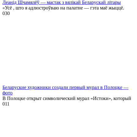
Леанід Шчамялёў — мастак з вялікай Беларускай літары
«Усё , што я адлюстроўваю на палатне — гэта маё жыццё.
0
30
Беларуские художники создали первый мурал в Полоцке —
фото
В Полоцке открыт символический мурал «Истоки», который
0
11