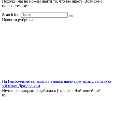
Похоже, мы не можем найти то, что вы ищете. Возможно,
поиск поможет.
Search for:
Новости рубрики
На Глыбоччыне выпадкова выявілі яшчэ адну працу, звязаную
з Язепам Драздовічам
Нечаканае адкрыццё адбылося ў касцёле Найсвяцейшай
0
5