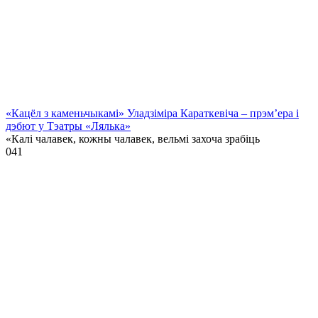
«Кацёл з каменьчыкамі» Уладзіміра Караткевіча – прэм’ера і
дэбют у Тэатры «Лялька»
«Калі чалавек, кожны чалавек, вельмі захоча зрабіць
0
41