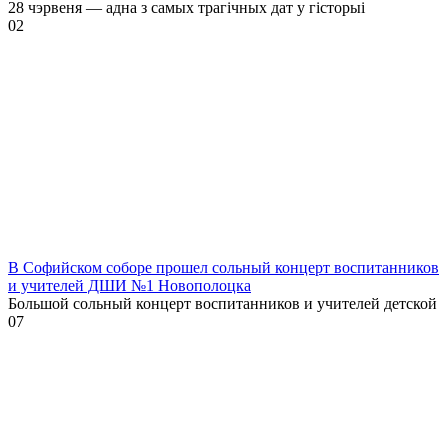
28 чэрвеня — адна з самых трагічных дат у гісторыі
0
2
В Софийском соборе прошел сольный концерт воспитанников
и учителей ДШИ №1 Новополоцка
Большой сольный концерт воспитанников и учителей детской
0
7