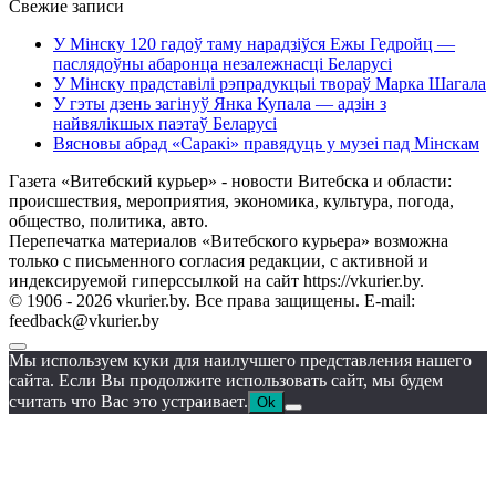
Свежие записи
У Мінску 120 гадоў таму нарадзіўся Ежы Гедройц —
паслядоўны абаронца незалежнасці Беларусі
У Мінску прадставілі рэпрадукцыі твораў Марка Шагала
У гэты дзень загінуў Янка Купала — адзін з
найвялікшых паэтаў Беларусі
Вясновы абрад «Саракі» правядуць у музеі пад Мінскам
Газета «Витебский курьер» - новости Витебска и области:
происшествия, мероприятия, экономика, культура, погода,
общество, политика, авто.
Перепечатка материалов «Витебского курьера» возможна
только с письменного согласия редакции, с активной и
индексируемой гиперссылкой на сайт https://vkurier.by.
© 1906 - 2026 vkurier.by. Все права защищены. E-mail:
feedback@vkurier.by
Мы используем куки для наилучшего представления нашего
сайта. Если Вы продолжите использовать сайт, мы будем
считать что Вас это устраивает.
Ok