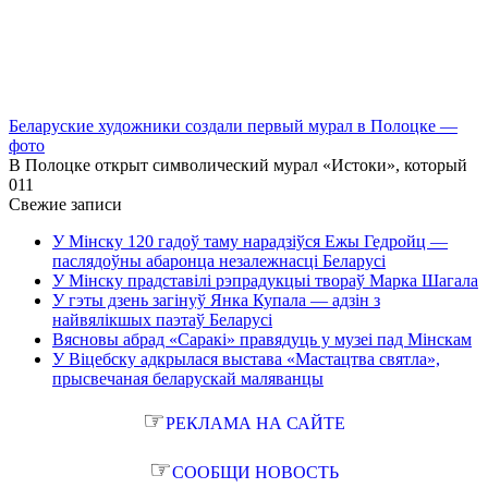
Беларуские художники создали первый мурал в Полоцке —
фото
В Полоцке открыт символический мурал «Истоки», который
0
11
Свежие записи
У Мінску 120 гадоў таму нарадзіўся Ежы Гедройц —
паслядоўны абаронца незалежнасці Беларусі
У Мінску прадставілі рэпрадукцыі твораў Марка Шагала
У гэты дзень загінуў Янка Купала — адзін з
найвялікшых паэтаў Беларусі
Вясновы абрад «Саракі» правядуць у музеі пад Мінскам
У Віцебску адкрылася выстава «Мастацтва святла»,
прысвечаная беларускай маляванцы
☞
РЕКЛАМА НА САЙТЕ
☞
СООБЩИ НОВОСТЬ