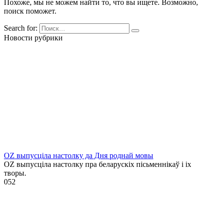
Похоже, мы не можем найти то, что вы ищете. Возможно,
поиск поможет.
Search for:
Новости рубрики
OZ выпусціла настолку да Дня роднай мовы
OZ выпусціла настолку пра беларускіх пісьменнікаў і іх
творы.
0
52