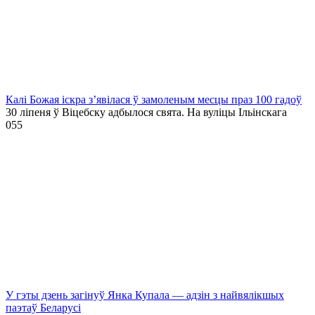
Калі Божая іскра з’явілася ў замоленым месцы праз 100 гадоў
30 ліпеня ў Віцебску адбылося свята. На вуліцы Ільінскага
0
55
У гэты дзень загінуў Янка Купала — адзін з найвялікшых
паэтаў Беларусі