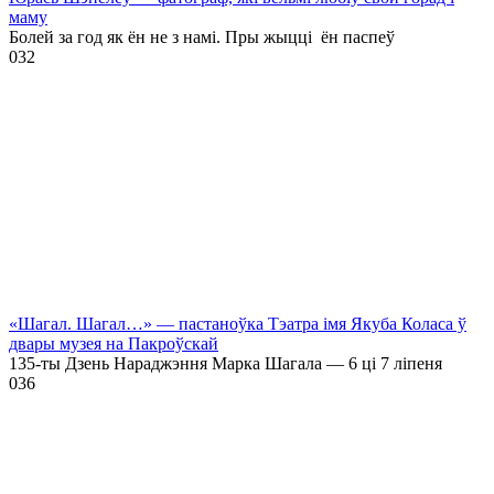
маму
Болей за год як ён не з намі. Пры жыцці ён паспеў
0
32
«Шагал. Шагал…» — пастаноўка Тэатра імя Якуба Коласа ў
двары музея на Пакроўскай
135-ты Дзень Нараджэння Марка Шагала — 6 ці 7 ліпеня
0
36