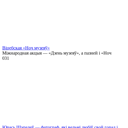
Віцебская «Ноч музеяў»
Міжнародная акцыя — «Дзень музеяў», а пазней і «Ноч
0
31
Юрась Шэпелеў — фатограф, які вельмі любіў свой горад і