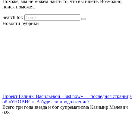
Похоже, мы не можем найти то, что вы ищете. Возможно,
поиск поможет.
Search for:
Новости рубрики
Проект Галины Васильевой «Just now» — последняя страница
об «УНОВИС». А будет ли продолжение?
Всего три года звезда и бог супрематизма Казимир Малевич
0
28