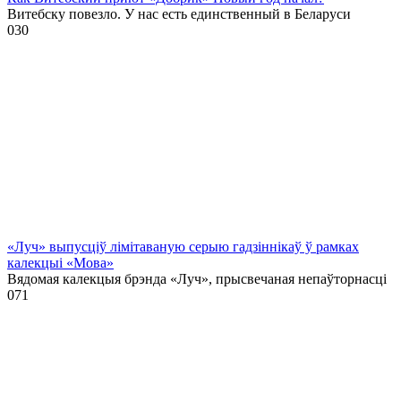
Витебску повезло. У нас есть единственный в Беларуси
0
30
«Луч» выпусціў лiмiтаваную серыю гадзіннікаў ў рамках
калекцыі «Мова»
Вядомая калекцыя брэнда «Луч», прысвечаная непаўторнасці
0
71