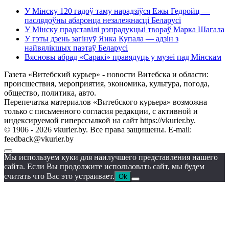
У Мінску 120 гадоў таму нарадзіўся Ежы Гедройц —
паслядоўны абаронца незалежнасці Беларусі
У Мінску прадставілі рэпрадукцыі твораў Марка Шагала
У гэты дзень загінуў Янка Купала — адзін з
найвялікшых паэтаў Беларусі
Вясновы абрад «Саракі» правядуць у музеі пад Мінскам
Газета «Витебский курьер» - новости Витебска и области:
происшествия, мероприятия, экономика, культура, погода,
общество, политика, авто.
Перепечатка материалов «Витебского курьера» возможна
только с письменного согласия редакции, с активной и
индексируемой гиперссылкой на сайт https://vkurier.by.
© 1906 - 2026 vkurier.by. Все права защищены. E-mail:
feedback@vkurier.by
Мы используем куки для наилучшего представления нашего
сайта. Если Вы продолжите использовать сайт, мы будем
считать что Вас это устраивает.
Ok