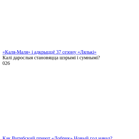
«Каля-Маля» і адкрыццё 37 сезону «Лялькі»
Калі дарослыя становяцца шэрымі і сумнымі?
0
26
Как Витебский приют «Добрик» Новый год начал?