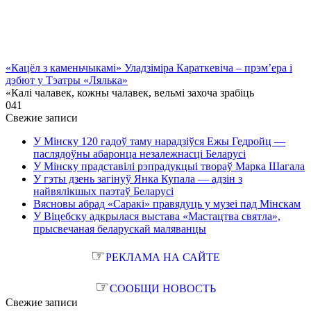
«Кацёл з каменьчыкамі» Уладзіміра Караткевіча – прэм’ера і
дэбют у Тэатры «Лялька»
«Калі чалавек, кожны чалавек, вельмі захоча зрабіць
0
41
Свежие записи
У Мінску 120 гадоў таму нарадзіўся Ежы Гедройц —
паслядоўны абаронца незалежнасці Беларусі
У Мінску прадставілі рэпрадукцыі твораў Марка Шагала
У гэты дзень загінуў Янка Купала — адзін з
найвялікшых паэтаў Беларусі
Вясновы абрад «Саракі» правядуць у музеі пад Мінскам
У Віцебску адкрылася выстава «Мастацтва святла»,
прысвечаная беларускай маляванцы
☞
РЕКЛАМА НА САЙТЕ
☞
СООБЩИ НОВОСТЬ
Свежие записи