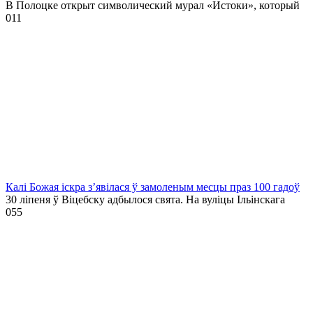
В Полоцке открыт символический мурал «Истоки», который
0
11
Калі Божая іскра з’явілася ў замоленым месцы праз 100 гадоў
30 ліпеня ў Віцебску адбылося свята. На вуліцы Ільінскага
0
55