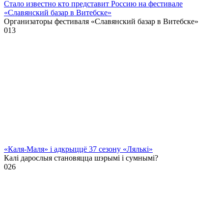
Стало известно кто представит Россию на фестивале
«Славянский базар в Витебске»
Организаторы фестиваля «Славянский базар в Витебске»
0
13
«Каля-Маля» і адкрыццё 37 сезону «Лялькі»
Калі дарослыя становяцца шэрымі і сумнымі?
0
26