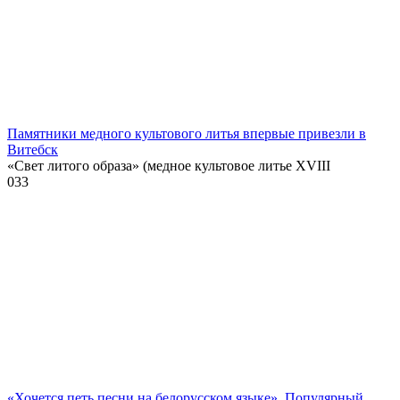
Памятники медного культового литья впервые привезли в
Витебск
«Свет литого образа» (медное культовое литье XVIII
0
33
«Хочется петь песни на белорусском языке». Популярный