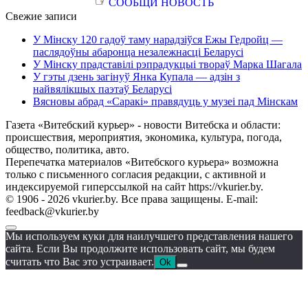
☞
СООБЩИ НОВОСТЬ
Свежие записи
У Мінску 120 гадоў таму нарадзіўся Ежы Гедройц —
паслядоўны абаронца незалежнасці Беларусі
У Мінску прадставілі рэпрадукцыі твораў Марка Шагала
У гэты дзень загінуў Янка Купала — адзін з
найвялікшых паэтаў Беларусі
Вясновы абрад «Саракі» правядуць у музеі пад Мінскам
Газета «Витебский курьер» - новости Витебска и области:
происшествия, мероприятия, экономика, культура, погода,
общество, политика, авто.
Перепечатка материалов «Витебского курьера» возможна
только с письменного согласия редакции, с активной и
индексируемой гиперссылкой на сайт https://vkurier.by.
© 1906 - 2026 vkurier.by. Все права защищены. E-mail:
feedback@vkurier.by
Мы используем куки для наилучшего представления нашего
сайта. Если Вы продолжите использовать сайт, мы будем
считать что Вас это устраивает.
Ok