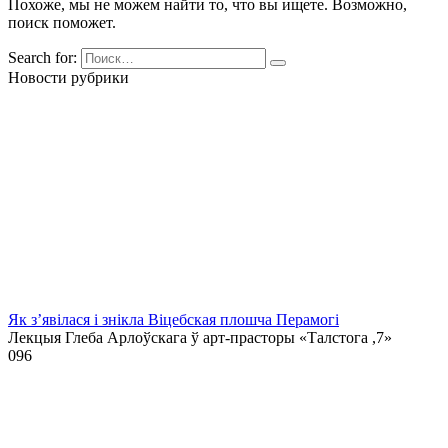
Похоже, мы не можем найти то, что вы ищете. Возможно,
поиск поможет.
Search for:
Новости рубрики
Як з’явілася і знікла Віцебская плошча Перамогі
Лекцыя Глеба Арлоўскага ў арт-прасторы «Талстога ,7»
0
96