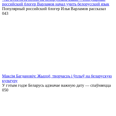
российский блогер Варламов начал учить белорусский язык
Популярный российский блогер Илья Варламов рассказал
0
43
Максім Багдановіч: Жыццё, творчасць і ўплыў на беларускую
культуру
У гэтым годзе Беларусь адзначае важную дату — спаўняецца
0
50