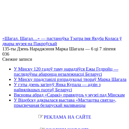
«Шагал. Шагал…» — пастаноўка Тэатра імя Якуба Коласа ў
двары музея на Пакроўскай
135-ты Дзень Нараджэння Марка Шагала — 6 ці 7 ліпеня
0
36
Свежие записи
У Мінску 120 гадоў таму нарадзіўся Ежы Гедройц —
паслядоўны абаронца незалежнасці Беларусі
У Мінску прадставілі рэпрадукцыі твораў Марка Шагала
У гэты дзень загінуў Янка Купала — адзін з
найвялікшых паэтаў Беларусі
Вясновы абрад «Саракі» правядуць у музеі пад Мінскам
У Віцебску адкрылася выстава «Мастацтва святла»,
прысвечаная беларускай маляванцы
☞
РЕКЛАМА НА САЙТЕ