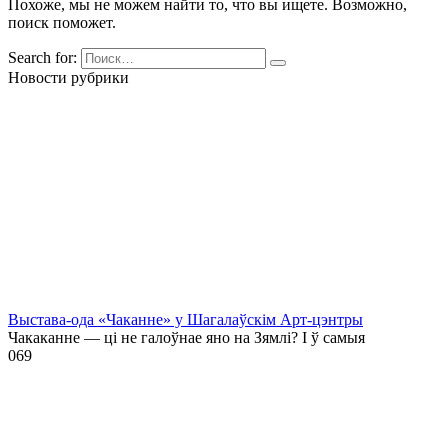
Похоже, мы не можем найти то, что вы ищете. Возможно,
поиск поможет.
Search for:
Новости рубрики
Выстава-ода «Чаканне» у Шагалаўскім Арт-цэнтры
Чакаканне — ці не галоўнае яно на Зямлі? І ў самыя
0
69