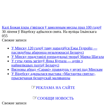
Калі Божая іскра з’явілася ў замоленым месцы праз 100 гадоў
30 ліпеня ў Віцебску адбылося свята. На вуліцы Ільінскага
0
55
Свежие записи
У Мінску 120 гадоў таму нарадзіўся Ежы Гедройц —
паслядоўны абаронца незалежнасці Беларусі
У Мінску прадставілі рэпрадукцыі твораў Марка Шагала
У гэты дзень загінуў Янка Купала — адзін з
найвялікшых паэтаў Беларусі
Вясновы абрад «Саракі» правядуць у музеі пад Мінскам
У Віцебску адкрылася выстава «Мастацтва святла»,
прысвечаная беларускай маляванцы
☞
РЕКЛАМА НА САЙТЕ
☞
СООБЩИ НОВОСТЬ
Свежие записи