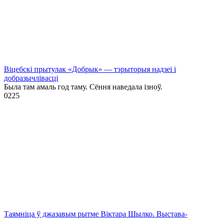
Віцебскі прытулак «‎Добрык»‎ — тэрыторыя надзеі і
добразычлівасці
Была там амаль год таму. Сёння наведала ізноў.
0
225
Таямніца ў джазавым рытме Віктара Шылко. Выстава-