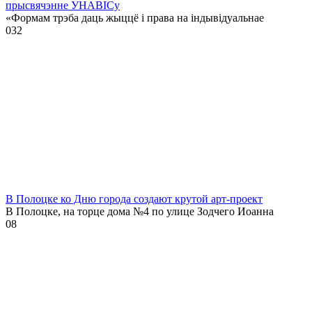
прысвячэнне УНАВІСу
«Формам трэба даць жыццё і права на індывідуальнае
0
32
В Полоцке ко Дню города создают крутой арт-проект
В Полоцке, на торце дома №4 по улице Зодчего Иоанна
0
8