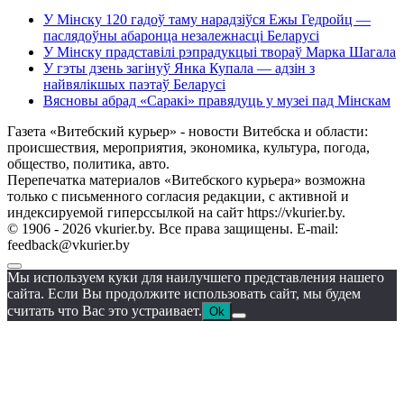
У Мінску 120 гадоў таму нарадзіўся Ежы Гедройц —
паслядоўны абаронца незалежнасці Беларусі
У Мінску прадставілі рэпрадукцыі твораў Марка Шагала
У гэты дзень загінуў Янка Купала — адзін з
найвялікшых паэтаў Беларусі
Вясновы абрад «Саракі» правядуць у музеі пад Мінскам
Газета «Витебский курьер» - новости Витебска и области:
происшествия, мероприятия, экономика, культура, погода,
общество, политика, авто.
Перепечатка материалов «Витебского курьера» возможна
только с письменного согласия редакции, с активной и
индексируемой гиперссылкой на сайт https://vkurier.by.
© 1906 - 2026 vkurier.by. Все права защищены. E-mail:
feedback@vkurier.by
Мы используем куки для наилучшего представления нашего
сайта. Если Вы продолжите использовать сайт, мы будем
считать что Вас это устраивает.
Ok