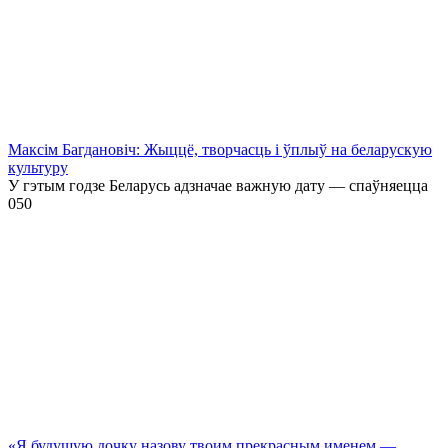
Максім Багдановіч: Жыццё, творчасць і ўплыў на беларускую
культуру
У гэтым годзе Беларусь адзначае важную дату — спаўняецца
0
50
«Я будущую дочку назову твоим прекрасным именем —