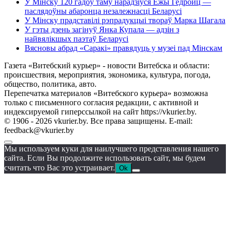
У Мінску 120 гадоў таму нарадзіўся Ежы Гедройц —
паслядоўны абаронца незалежнасці Беларусі
У Мінску прадставілі рэпрадукцыі твораў Марка Шагала
У гэты дзень загінуў Янка Купала — адзін з
найвялікшых паэтаў Беларусі
Вясновы абрад «Саракі» правядуць у музеі пад Мінскам
Газета «Витебский курьер» - новости Витебска и области:
происшествия, мероприятия, экономика, культура, погода,
общество, политика, авто.
Перепечатка материалов «Витебского курьера» возможна
только с письменного согласия редакции, с активной и
индексируемой гиперссылкой на сайт https://vkurier.by.
© 1906 - 2026 vkurier.by. Все права защищены. E-mail:
feedback@vkurier.by
Мы используем куки для наилучшего представления нашего
сайта. Если Вы продолжите использовать сайт, мы будем
считать что Вас это устраивает.
Ok