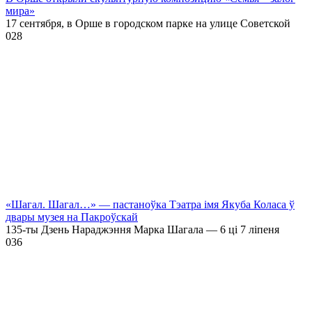
мира»
17 сентября, в Орше в городском парке на улице Советской
0
28
«Шагал. Шагал…» — пастаноўка Тэатра імя Якуба Коласа ў
двары музея на Пакроўскай
135-ты Дзень Нараджэння Марка Шагала — 6 ці 7 ліпеня
0
36