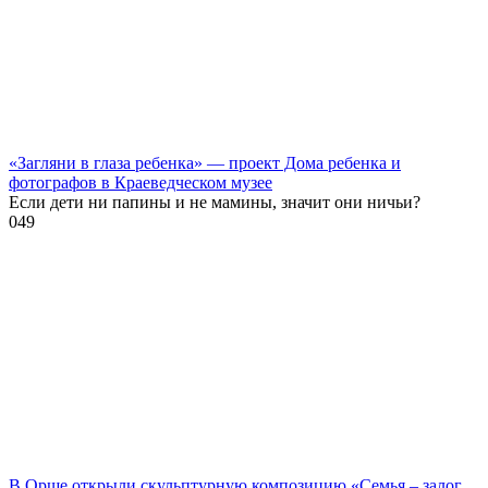
«Загляни в глаза ребенка» — проект Дома ребенка и
фотографов в Краеведческом музее
Если дети ни папины и не мамины, значит они ничьи?
0
49
В Орше открыли скульптурную композицию «Семья – залог