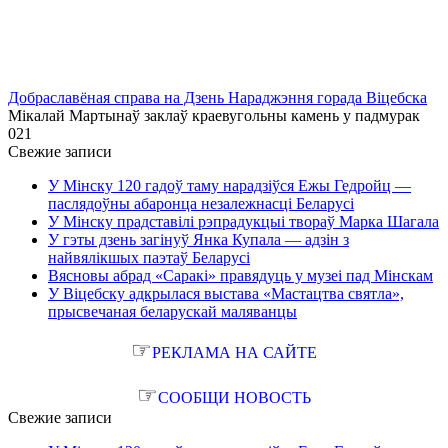
Добраславёная справа на Дзень Нараджэння горада Віцебска
Мікалай Мартынаў заклаў краевугольны камень у падмурак
0
21
Свежие записи
У Мінску 120 гадоў таму нарадзіўся Ежы Гедройц —
паслядоўны абаронца незалежнасці Беларусі
У Мінску прадставілі рэпрадукцыі твораў Марка Шагала
У гэты дзень загінуў Янка Купала — адзін з
найвялікшых паэтаў Беларусі
Вясновы абрад «Саракі» правядуць у музеі пад Мінскам
У Віцебску адкрылася выстава «Мастацтва святла»,
прысвечаная беларускай маляванцы
☞
РЕКЛАМА НА САЙТЕ
☞
СООБЩИ НОВОСТЬ
Свежие записи