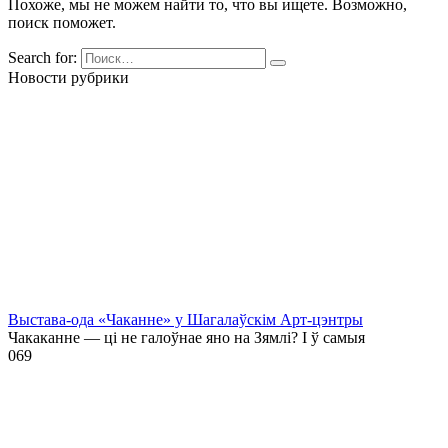
Похоже, мы не можем найти то, что вы ищете. Возможно,
поиск поможет.
Search for:
Новости рубрики
Выстава-ода «Чаканне» у Шагалаўскім Арт-цэнтры
Чакаканне — ці не галоўнае яно на Зямлі? І ў самыя
0
69