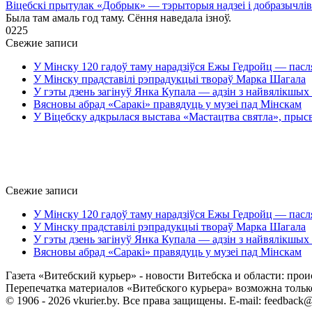
Віцебскі прытулак «‎Добрык»‎ — тэрыторыя надзеі і добразычлів
Была там амаль год таму. Сёння наведала ізноў.
0
225
Свежие записи
У Мінску 120 гадоў таму нарадзіўся Ежы Гедройц — пасл
У Мінску прадставілі рэпрадукцыі твораў Марка Шагала
У гэты дзень загінуў Янка Купала — адзін з найвялікшых 
Вясновы абрад «Саракі» правядуць у музеі пад Мінскам
У Віцебску адкрылася выстава «Мастацтва святла», прыс
Свежие записи
У Мінску 120 гадоў таму нарадзіўся Ежы Гедройц — пасл
У Мінску прадставілі рэпрадукцыі твораў Марка Шагала
У гэты дзень загінуў Янка Купала — адзін з найвялікшых 
Вясновы абрад «Саракі» правядуць у музеі пад Мінскам
Газета «Витебский курьер» - новости Витебска и области: прои
Перепечатка материалов «Витебского курьера» возможна только 
© 1906 - 2026 vkurier.by. Все права защищены. E-mail: feedback@