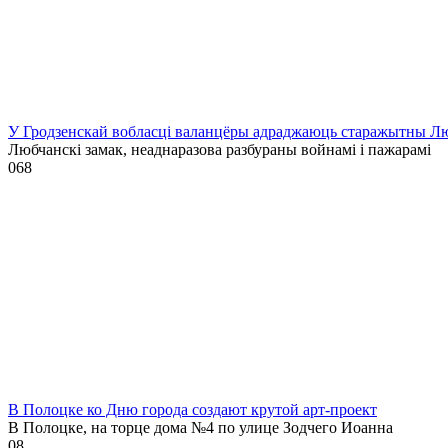
У Гродзенскай вобласці валанцёры адраджаюць старажытны Лю
Любчанскі замак, неаднаразова разбураны войнамі і пажарамі
0
68
В Полоцке ко Дню города создают крутой арт-проект
В Полоцке, на торце дома №4 по улице Зодчего Иоанна
0
8