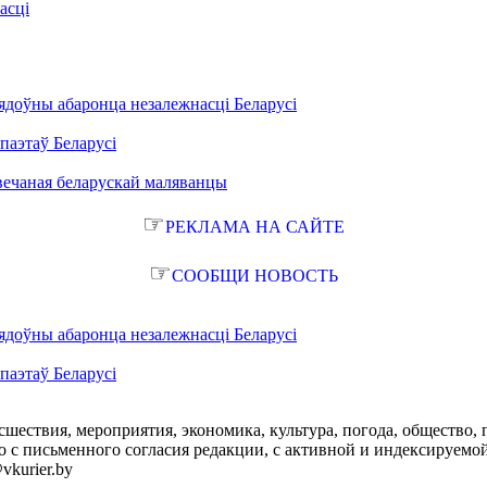
асці
ядоўны абаронца незалежнасці Беларусі
паэтаў Беларусі
вечаная беларускай маляванцы
☞
РЕКЛАМА НА САЙТЕ
☞
СООБЩИ НОВОСТЬ
ядоўны абаронца незалежнасці Беларусі
паэтаў Беларусі
сшествия, мероприятия, экономика, культура, погода, общество, 
с письменного согласия редакции, с активной и индексируемой ги
vkurier.by