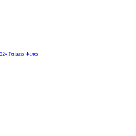
ь22» Генадзя Фалея