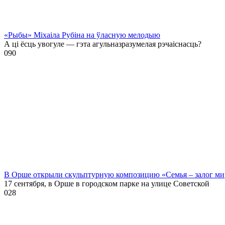
«Рыбы» Міхаіла Рубіна на ўласную мелодыю
А ці ёсць увогуле — гэта агульназразумелая рэчаіснасць?
0
90
В Орше открыли скульптурную композицию «Семья – залог ми
17 сентября, в Орше в городском парке на улице Советской
0
28