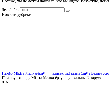
Похоже, мы не можем найти то, что вы ищете. Возможно, поис
Search for:
Новости рубрики
Памёр Мікіта Мелказёраў — чалавек, які размаўляў з Беларусс
Пайшоў з жыцця Мікіта Мелказёраў — унікальны беларускі
0
16