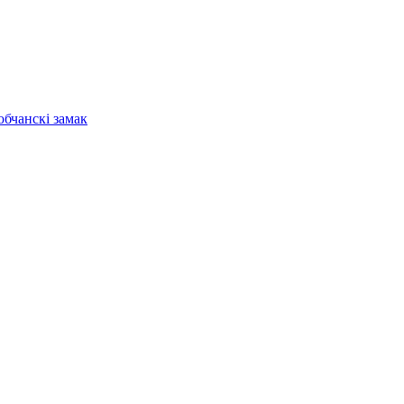
бчанскі замак