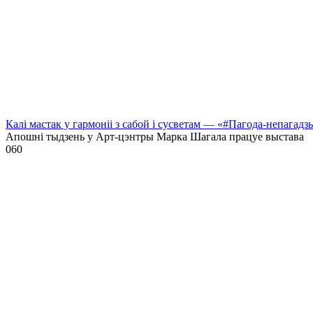
Калі мастак у гармоніі з сабой і сусветам — «#Пагода-непагадз
Апошні тыдзень у Арт-цэнтры Марка Шагала працуе выстава
0
60