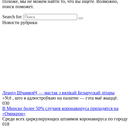
Похоже, мы не можем найти то, что вы ищете. Возможно,
поиск поможет.
Search for:
Новости рубрики
Леанід Шчамялёў — мастак з вялікай Беларускай літары
«Усё , што я адлюстроўваю на палатне — гэта маё жыццё.
0
30
В Минске более 50% случаев коронавируса приходятся на
«Омикрон»
Среди всех циркулирующих штаммов коронавируса по городу
0
18