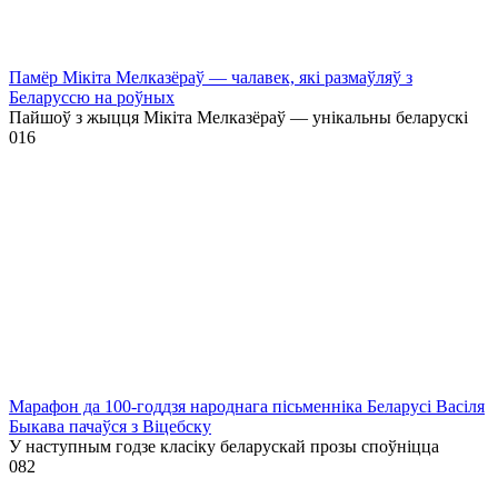
Памёр Мікіта Мелказёраў — чалавек, які размаўляў з
Беларуссю на роўных
Пайшоў з жыцця Мікіта Мелказёраў — унікальны беларускі
0
16
Марафон да 100-годдзя народнага пісьменніка Беларусі Васіля
Быкава пачаўся з Віцебску
У наступным годзе класіку беларускай прозы споўніцца
0
82