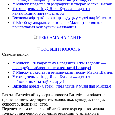
У Мінску прадставілі рэпрадукцыі твораў Марка Шагала
У гэты дзень загінуў Янка Купала — адзін з
найвялікшых паэтаў Беларусі
Вясновы абрад «Саракі» правядуць у музеі пад Мінскам
У Віцебску адкрылася выстава «Мастацтва святла»,
прысвечаная беларускай маляванцы
☞
РЕКЛАМА НА САЙТЕ
☞
СООБЩИ НОВОСТЬ
Свежие записи
У Мінску 120 гадоў таму нарадзіўся Ежы Гедройц —
паслядоўны абаронца незалежнасці Беларусі
У Мінску прадставілі рэпрадукцыі твораў Марка Шагала
У гэты дзень загінуў Янка Купала — адзін з
найвялікшых паэтаў Беларусі
Вясновы абрад «Саракі» правядуць у музеі пад Мінскам
Газета «Витебский курьер» - новости Витебска и области:
происшествия, мероприятия, экономика, культура, погода,
общество, политика, авто.
Перепечатка материалов «Витебского курьера» возможна
только с письменного согласия редакции, с активной и