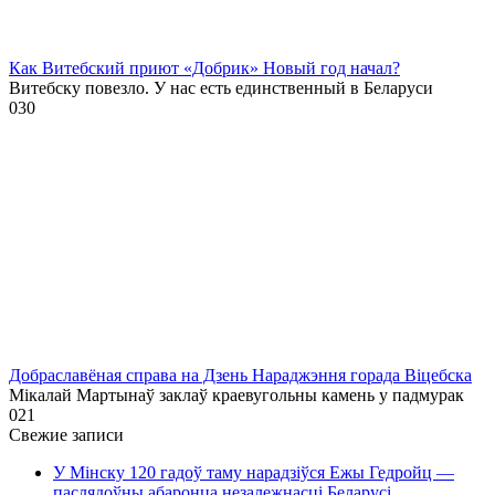
Как Витебский приют «Добрик» Новый год начал?
Витебску повезло. У нас есть единственный в Беларуси
0
30
Добраславёная справа на Дзень Нараджэння горада Віцебска
Мікалай Мартынаў заклаў краевугольны камень у падмурак
0
21
Свежие записи
У Мінску 120 гадоў таму нарадзіўся Ежы Гедройц —
паслядоўны абаронца незалежнасці Беларусі