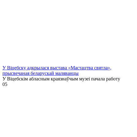
У Віцебску адкрылася выстава «Мастацтва святла»,
прысвечаная беларускай маляванцы
У Віцебскім абласным краязнаўчым музеі пачала работу
0
5