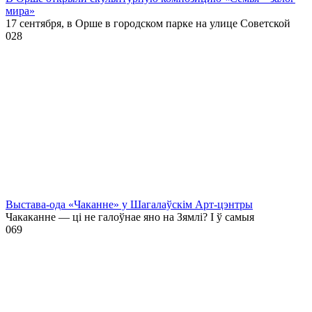
мира»
17 сентября, в Орше в городском парке на улице Советской
0
28
Выстава-ода «Чаканне» у Шагалаўскім Арт-цэнтры
Чакаканне — ці не галоўнае яно на Зямлі? І ў самыя
0
69