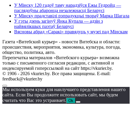
У Мінску 120 гадоў таму нарадзіўся Ежы Гедройц —
паслядоўны абаронца незалежнасці Беларусі
У Мінску прадставілі рэпрадукцыі твораў Марка Шагала
У гэты дзень загінуў Янка Купала — адзін з
найвялікшых паэтаў Беларусі
Вясновы абрад «Саракі» правядуць у музеі пад Мінскам
Газета «Витебский курьер» - новости Витебска и области:
происшествия, мероприятия, экономика, культура, погода,
общество, политика, авто.
Перепечатка материалов «Витебского курьера» возможна
только с письменного согласия редакции, с активной и
индексируемой гиперссылкой на сайт https://vkurier.by.
© 1906 - 2026 vkurier.by. Все права защищены. E-mail:
feedback@vkurier.by
Мы используем куки для наилучшего представления нашего
сайта. Если Вы продолжите использовать сайт, мы будем
считать что Вас это устраивает.
Ok