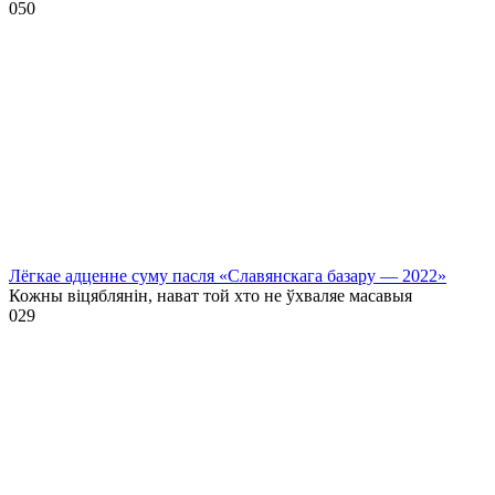
0
50
Лёгкае адценне суму пасля «Славянскага базару — 2022»
Кожны віцяблянін, нават той хто не ўхваляе масавыя
0
29