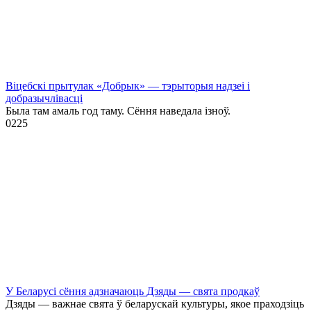
Віцебскі прытулак «‎Добрык»‎ — тэрыторыя надзеі і
добразычлівасці
Была там амаль год таму. Сёння наведала ізноў.
0
225
У Беларусі сёння адзначаюць Дзяды — свята продкаў
Дзяды — важнае свята ў беларускай культуры, якое праходзіць