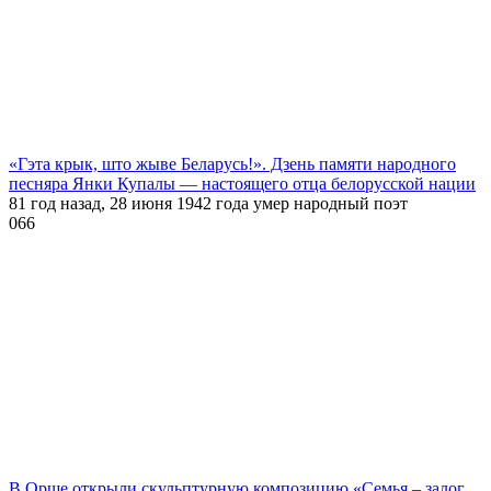
«Гэта крык, што жыве Беларусь!». Дзень памяти народного
песняра Янки Купалы — настоящего отца белорусской нации
81 год назад, 28 июня 1942 года умер народный поэт
0
66
В Орше открыли скульптурную композицию «Семья – залог