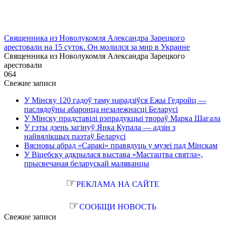
Священника из Новолукомля Александра Зарецкого
арестовали на 15 суток. Он молился за мир в Украине
Священника из Новолукомля Александра Зарецкого
арестовали
0
64
Свежие записи
У Мінску 120 гадоў таму нарадзіўся Ежы Гедройц —
паслядоўны абаронца незалежнасці Беларусі
У Мінску прадставілі рэпрадукцыі твораў Марка Шагала
У гэты дзень загінуў Янка Купала — адзін з
найвялікшых паэтаў Беларусі
Вясновы абрад «Саракі» правядуць у музеі пад Мінскам
У Віцебску адкрылася выстава «Мастацтва святла»,
прысвечаная беларускай маляванцы
☞
РЕКЛАМА НА САЙТЕ
☞
СООБЩИ НОВОСТЬ
Свежие записи