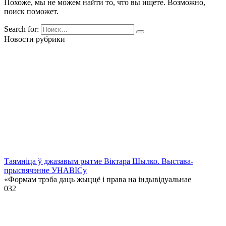
Похоже, мы не можем найти то, что вы ищете. Возможно,
поиск поможет.
Search for:
Новости рубрики
Таямніца ў джазавым рытме Віктара Шылко. Выстава-
прысвячэнне УНАВІСу
«Формам трэба даць жыццё і права на індывідуальнае
0
32