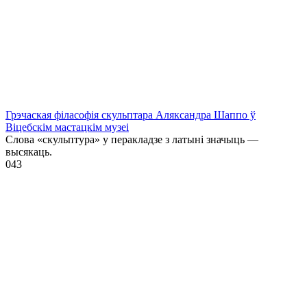
Грэчаская філасофія скульптара Аляксандра Шаппо ў
Віцебскім мастацкім музеі
Слова «скульптура» у перакладзе з латыні значыць —
высякаць.
0
43