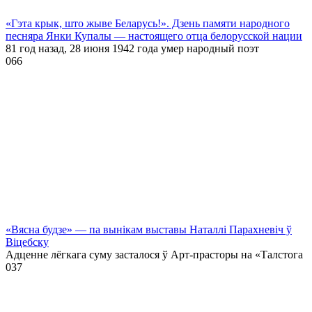
«Гэта крык, што жыве Беларусь!». Дзень памяти народного
песняра Янки Купалы — настоящего отца белорусской нации
81 год назад, 28 июня 1942 года умер народный поэт
0
66
«Вясна будзе» — па вынікам выставы Наталлі Парахневіч ў
Віцебску
Адценне лёгкага суму засталося ў Арт-прасторы на «Талстога
0
37