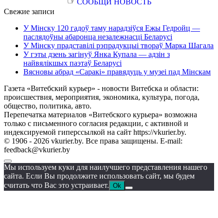
☞
СООБЩИ НОВОСТЬ
Свежие записи
У Мінску 120 гадоў таму нарадзіўся Ежы Гедройц —
паслядоўны абаронца незалежнасці Беларусі
У Мінску прадставілі рэпрадукцыі твораў Марка Шагала
У гэты дзень загінуў Янка Купала — адзін з
найвялікшых паэтаў Беларусі
Вясновы абрад «Саракі» правядуць у музеі пад Мінскам
Газета «Витебский курьер» - новости Витебска и области:
происшествия, мероприятия, экономика, культура, погода,
общество, политика, авто.
Перепечатка материалов «Витебского курьера» возможна
только с письменного согласия редакции, с активной и
индексируемой гиперссылкой на сайт https://vkurier.by.
© 1906 - 2026 vkurier.by. Все права защищены. E-mail:
feedback@vkurier.by
Мы используем куки для наилучшего представления нашего
сайта. Если Вы продолжите использовать сайт, мы будем
считать что Вас это устраивает.
Ok