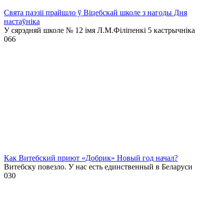
Свята паэзіі прайшло ў Віцебскай школе з нагоды Дня
настаўніка
У сярэдняй школе № 12 імя Л.М.Філіпенкі 5 кастрычніка
0
66
Как Витебский приют «Добрик» Новый год начал?
Витебску повезло. У нас есть единственный в Беларуси
0
30