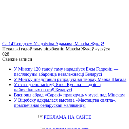
Са 147-годдзем Уладзіміра Адамава, Максім Жукаў!
Некалькі гадоў таму віцяблянін Максім Жукаў «узяўся
0
28
Свежие записи
У Мінску 120 гадоў таму нарадзіўся Ежы Гедройц —
паслядоўны абаронца незалежнасці Беларусі
У Мінску прадставілі рэпрадукцыі твораў Марка Шагала
У гэты дзень загінуў Янка Купала — адзін з
найвялікшых паэтаў Беларусі
Вясновы абрад «Саракі» правядуць у музеі пад Мінскам
У Віцебску адкрылася выстава «Мастацтва святла»,
прысвечаная беларускай маляванцы
☞
РЕКЛАМА НА САЙТЕ