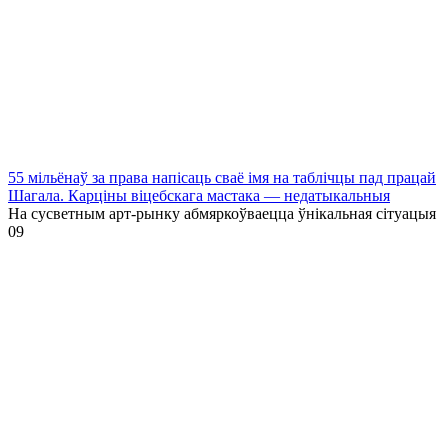
55 мільёнаў за права напісаць сваё імя на таблічцы пад працай
Шагала. Карціны віцебскага мастака — недатыкальныя
На сусветным арт-рынку абмяркоўваецца ўнікальная сітуацыя
0
9