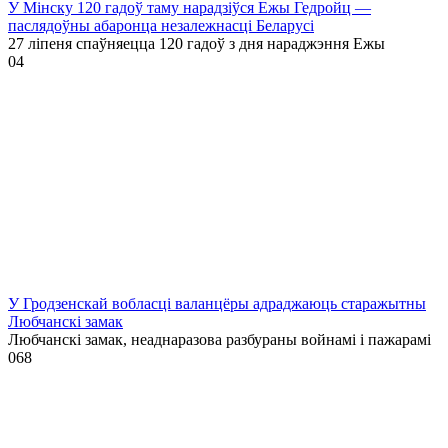
У Мінску 120 гадоў таму нарадзіўся Ежы Гедройц —
паслядоўны абаронца незалежнасці Беларусі
27 ліпеня спаўняецца 120 гадоў з дня нараджэння Ежы
0
4
У Гродзенскай вобласці валанцёры адраджаюць старажытны
Любчанскі замак
Любчанскі замак, неаднаразова разбураны войнамі і пажарамі
0
68