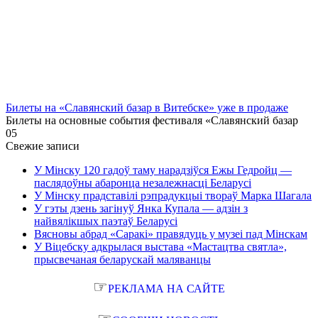
Билеты на «Славянский базар в Витебске» уже в продаже
Билеты на основные события фестиваля «Славянский базар
0
5
Свежие записи
У Мінску 120 гадоў таму нарадзіўся Ежы Гедройц —
паслядоўны абаронца незалежнасці Беларусі
У Мінску прадставілі рэпрадукцыі твораў Марка Шагала
У гэты дзень загінуў Янка Купала — адзін з
найвялікшых паэтаў Беларусі
Вясновы абрад «Саракі» правядуць у музеі пад Мінскам
У Віцебску адкрылася выстава «Мастацтва святла»,
прысвечаная беларускай маляванцы
☞
РЕКЛАМА НА САЙТЕ