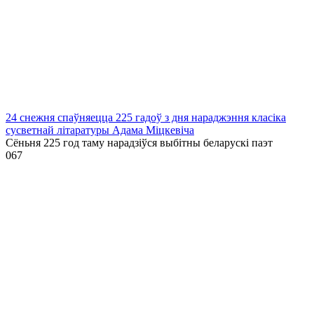
24 снежня спаўняецца 225 гадоў з дня нараджэння класіка
сусветнай літаратуры Адама Міцкевіча
Сёньня 225 год таму нарадзіўся выбітны беларускі паэт
0
67