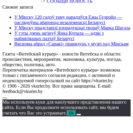
☞
СООБЩИ НОВОСТЬ
Свежие записи
У Мінску 120 гадоў таму нарадзіўся Ежы Гедройц —
паслядоўны абаронца незалежнасці Беларусі
У Мінску прадставілі рэпрадукцыі твораў Марка Шагала
У гэты дзень загінуў Янка Купала — адзін з
найвялікшых паэтаў Беларусі
Вясновы абрад «Саракі» правядуць у музеі пад Мінскам
Газета «Витебский курьер» - новости Витебска и области:
происшествия, мероприятия, экономика, культура, погода,
общество, политика, авто.
Перепечатка материалов «Витебского курьера» возможна
только с письменного согласия редакции, с активной и
индексируемой гиперссылкой на сайт https://vkurier.by.
© 1906 - 2026 vkurier.by. Все права защищены. E-mail:
feedback@vkurier.by
Мы используем куки для наилучшего представления нашего
сайта. Если Вы продолжите использовать сайт, мы будем
считать что Вас это устраивает.
Ok