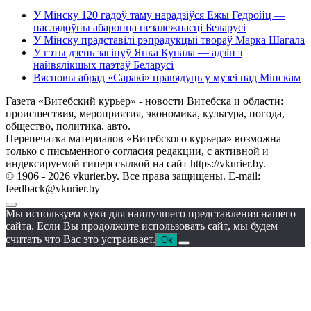
У Мінску 120 гадоў таму нарадзіўся Ежы Гедройц —
паслядоўны абаронца незалежнасці Беларусі
У Мінску прадставілі рэпрадукцыі твораў Марка Шагала
У гэты дзень загінуў Янка Купала — адзін з
найвялікшых паэтаў Беларусі
Вясновы абрад «Саракі» правядуць у музеі пад Мінскам
Газета «Витебский курьер» - новости Витебска и области:
происшествия, мероприятия, экономика, культура, погода,
общество, политика, авто.
Перепечатка материалов «Витебского курьера» возможна
только с письменного согласия редакции, с активной и
индексируемой гиперссылкой на сайт https://vkurier.by.
© 1906 - 2026 vkurier.by. Все права защищены. E-mail:
feedback@vkurier.by
Мы используем куки для наилучшего представления нашего
сайта. Если Вы продолжите использовать сайт, мы будем
считать что Вас это устраивает.
Ok