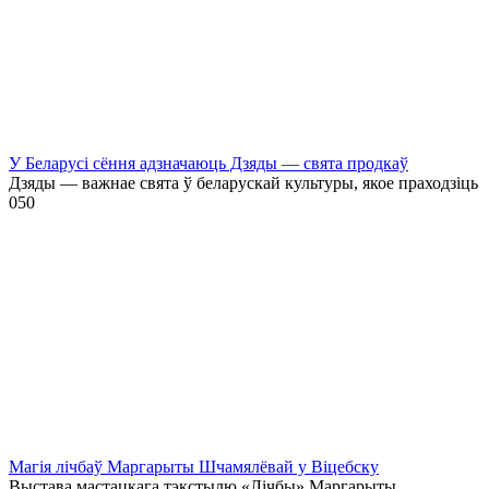
У Беларусі сёння адзначаюць Дзяды — свята продкаў
Дзяды — важнае свята ў беларускай культуры, якое праходзіць
0
50
Магія лічбаў Маргарыты Шчамялёвай у Віцебску
Выстава мастацкага тэкстылю «Лічбы» Маргарыты