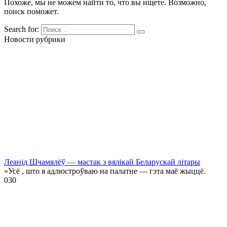
Похоже, мы не можем найти то, что вы ищете. Возможно,
поиск поможет.
Search for:
Новости рубрики
Леанід Шчамялёў — мастак з вялікай Беларускай літары
«Усё , што я адлюстроўваю на палатне — гэта маё жыццё.
0
30