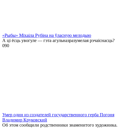
«Рыбы» Міхаіла Рубіна на ўласную мелодыю
А ці ёсць увогуле — гэта агульназразумелая рэчаіснасць?
0
90
Умер один из создателей государственного герба Погоня
Владимир Круковский
Об этом сообщили родственники знаменитого художника.