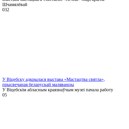
Шчамялёвай
0
32
У Віцебску адкрылася выстава «Мастацтва святла»,
прысвечаная беларускай маляванцы
У Віцебскім абласным краязнаўчым музеі пачала работу
0
5