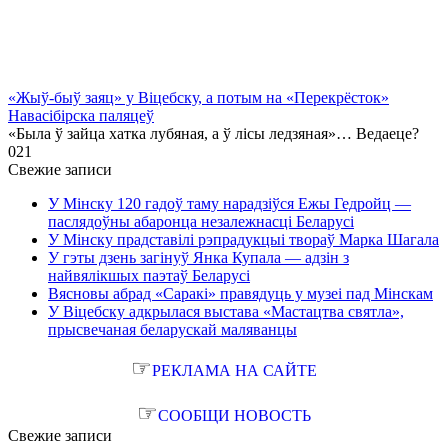
«Жыў-быў заяц» у Віцебску, а потым на «Перекрёсток»
Навасібірска паляцеў
«Была ў зайца хатка лубяная, а ў лісы ледзяная»… Ведаеце?
0
21
Свежие записи
У Мінску 120 гадоў таму нарадзіўся Ежы Гедройц —
паслядоўны абаронца незалежнасці Беларусі
У Мінску прадставілі рэпрадукцыі твораў Марка Шагала
У гэты дзень загінуў Янка Купала — адзін з
найвялікшых паэтаў Беларусі
Вясновы абрад «Саракі» правядуць у музеі пад Мінскам
У Віцебску адкрылася выстава «Мастацтва святла»,
прысвечаная беларускай маляванцы
☞
РЕКЛАМА НА САЙТЕ
☞
СООБЩИ НОВОСТЬ
Свежие записи