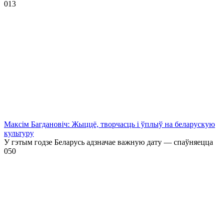
0
13
Максім Багдановіч: Жыццё, творчасць і ўплыў на беларускую
культуру
У гэтым годзе Беларусь адзначае важную дату — спаўняецца
0
50