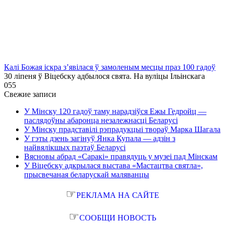
Калі Божая іскра з’явілася ў замоленым месцы праз 100 гадоў
30 ліпеня ў Віцебску адбылося свята. На вуліцы Ільінскага
0
55
Свежие записи
У Мінску 120 гадоў таму нарадзіўся Ежы Гедройц —
паслядоўны абаронца незалежнасці Беларусі
У Мінску прадставілі рэпрадукцыі твораў Марка Шагала
У гэты дзень загінуў Янка Купала — адзін з
найвялікшых паэтаў Беларусі
Вясновы абрад «Саракі» правядуць у музеі пад Мінскам
У Віцебску адкрылася выстава «Мастацтва святла»,
прысвечаная беларускай маляванцы
☞
РЕКЛАМА НА САЙТЕ
☞
СООБЩИ НОВОСТЬ