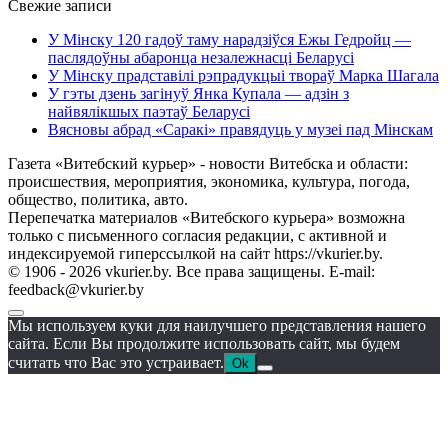
Свежие записи
У Мінску 120 гадоў таму нарадзіўся Ежы Гедройц —
паслядоўны абаронца незалежнасці Беларусі
У Мінску прадставілі рэпрадукцыі твораў Марка Шагала
У гэты дзень загінуў Янка Купала — адзін з
найвялікшых паэтаў Беларусі
Вясновы абрад «Саракі» правядуць у музеі пад Мінскам
Газета «Витебский курьер» - новости Витебска и области:
происшествия, мероприятия, экономика, культура, погода,
общество, политика, авто.
Перепечатка материалов «Витебского курьера» возможна
только с письменного согласия редакции, с активной и
индексируемой гиперссылкой на сайт https://vkurier.by.
© 1906 - 2026 vkurier.by. Все права защищены. E-mail:
feedback@vkurier.by
Мы используем куки для наилучшего представления нашего
сайта. Если Вы продолжите использовать сайт, мы будем
считать что Вас это устраивает.
Ok