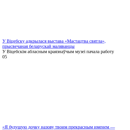
У Віцебску адкрылася выстава «Мастацтва святла»,
прысвечаная беларускай маляванцы
У Віцебскім абласным краязнаўчым музеі пачала работу
0
5
«Я будущую дочку назову твоим прекрасным именем —