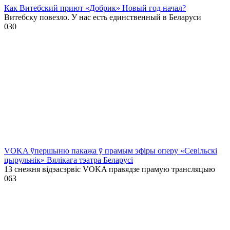
Как Витебский приют «Добрик» Новый год начал?
Витебску повезло. У нас есть единственный в Беларуси
0
30
VOKA ўпершыню пакажа ў прамым эфіры оперу «Севільскі
цырульнік» Вялікага тэатра Беларусі
13 снежня відэасэрвіс VOKA правядзе прамую трансляцыю
0
63