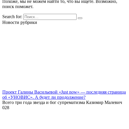
Похоже, мы не можем найти то, что вы ищете. Возможно,
поиск поможет.
Search for:
Новости рубрики
Проект Галины Васильевой «Just now» — последняя страница
об «УНОВИС». А будет ли продолжение?
Всего три года звезда и бог супрематизма Казимир Малевич
0
28