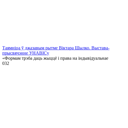
Таямніца ў джазавым рытме Віктара Шылко. Выстава-
прысвячэнне УНАВІСу
«Формам трэба даць жыццё і права на індывідуальнае
0
32