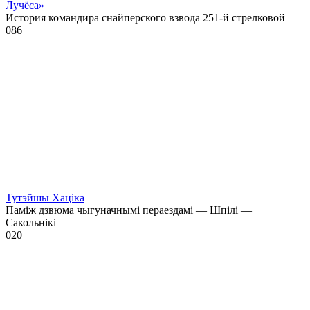
Лучёса»
История командира снайперского взвода 251-й стрелковой
0
86
Тутэйшы Хаціка
Паміж дзвюма чыгуначнымі пераездамі — Шпілі —
Сакольнікі
0
20