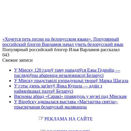
«Хочется петь песни на белорусском языке». Популярный
российский блогер Варламов начал учить белорусский язык
Популярный российский блогер Илья Варламов рассказал
0
43
Свежие записи
У Мінску 120 гадоў таму нарадзіўся Ежы Гедройц —
паслядоўны абаронца незалежнасці Беларусі
У Мінску прадставілі рэпрадукцыі твораў Марка Шагала
У гэты дзень загінуў Янка Купала — адзін з
найвялікшых паэтаў Беларусі
Вясновы абрад «Саракі» правядуць у музеі пад Мінскам
У Віцебску адкрылася выстава «Мастацтва святла»,
прысвечаная беларускай маляванцы
☞
РЕКЛАМА НА САЙТЕ