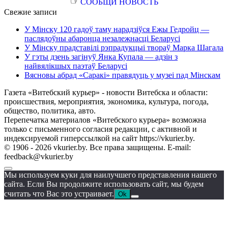
☞
СООБЩИ НОВОСТЬ
Свежие записи
У Мінску 120 гадоў таму нарадзіўся Ежы Гедройц —
паслядоўны абаронца незалежнасці Беларусі
У Мінску прадставілі рэпрадукцыі твораў Марка Шагала
У гэты дзень загінуў Янка Купала — адзін з
найвялікшых паэтаў Беларусі
Вясновы абрад «Саракі» правядуць у музеі пад Мінскам
Газета «Витебский курьер» - новости Витебска и области:
происшествия, мероприятия, экономика, культура, погода,
общество, политика, авто.
Перепечатка материалов «Витебского курьера» возможна
только с письменного согласия редакции, с активной и
индексируемой гиперссылкой на сайт https://vkurier.by.
© 1906 - 2026 vkurier.by. Все права защищены. E-mail:
feedback@vkurier.by
Мы используем куки для наилучшего представления нашего
сайта. Если Вы продолжите использовать сайт, мы будем
считать что Вас это устраивает.
Ok