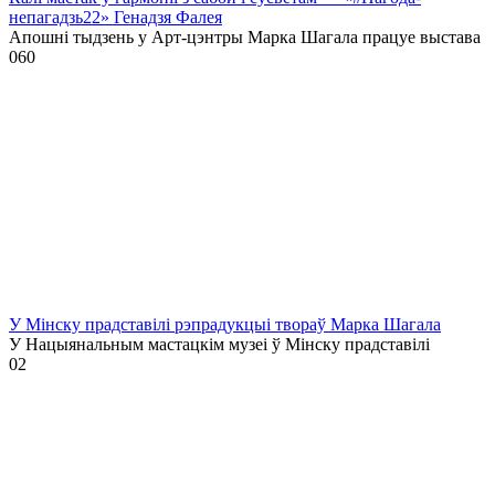
непагадзь22» Генадзя Фалея
Апошні тыдзень у Арт-цэнтры Марка Шагала працуе выстава
0
60
У Мінску прадставілі рэпрадукцыі твораў Марка Шагала
У Нацыянальным мастацкім музеі ў Мінску прадставілі
0
2