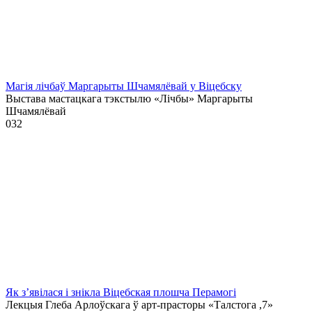
Магія лічбаў Маргарыты Шчамялёвай у Віцебску
Выстава мастацкага тэкстылю «Лічбы» Маргарыты
Шчамялёвай
0
32
Як з’явілася і знікла Віцебская плошча Перамогі
Лекцыя Глеба Арлоўскага ў арт-прасторы «Талстога ,7»