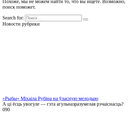
Похоже, мы не можем найти то, что вы ищете. Возможно,
поиск поможет.
Search for:
Новости рубрики
«Рыбы» Міхаіла Рубіна на ўласную мелодыю
А ці ёсць увогуле — гэта агульназразумелая рэчаіснасць?
0
90