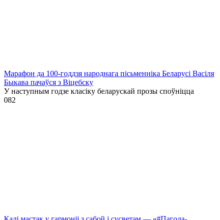
Марафон да 100-годдзя народнага пісьменніка Беларусі Васіля
Быкава пачаўся з Віцебску
У наступным годзе класіку беларускай прозы споўніцца
0
82
Калі мастак у гармоніі з сабой і сусветам — «#Пагода-