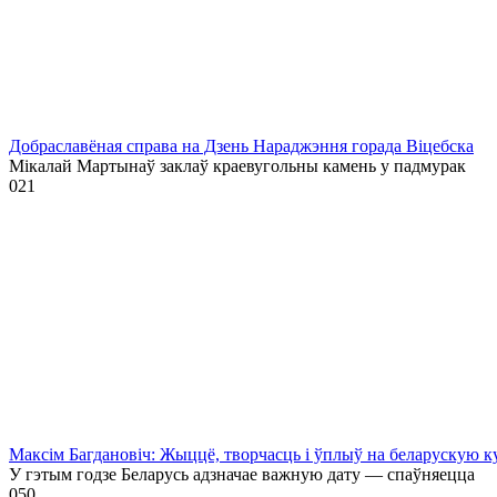
Добраславёная справа на Дзень Нараджэння горада Віцебска
Мікалай Мартынаў заклаў краевугольны камень у падмурак
0
21
Максім Багдановіч: Жыццё, творчасць і ўплыў на беларускую к
У гэтым годзе Беларусь адзначае важную дату — спаўняецца
0
50