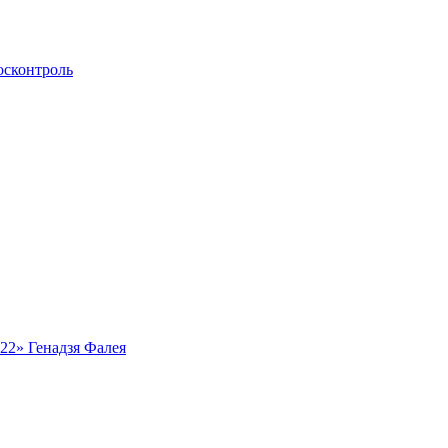
осконтроль
ь22» Генадзя Фалея