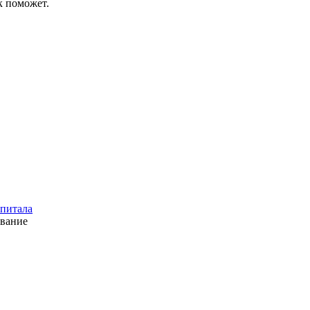
к поможет.
апитала
ование