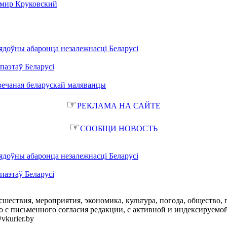
имир Круковский
ядоўны абаронца незалежнасці Беларусі
паэтаў Беларусі
вечаная беларускай маляванцы
☞
РЕКЛАМА НА САЙТЕ
☞
СООБЩИ НОВОСТЬ
ядоўны абаронца незалежнасці Беларусі
паэтаў Беларусі
сшествия, мероприятия, экономика, культура, погода, общество, 
с письменного согласия редакции, с активной и индексируемой ги
vkurier.by