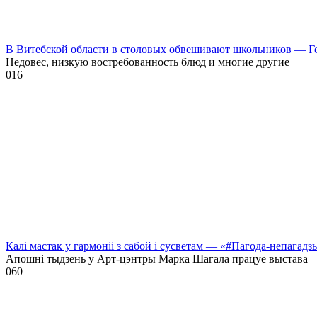
В Витебской области в столовых обвешивают школьников — Г
Недовес, низкую востребованность блюд и многие другие
0
16
Калі мастак у гармоніі з сабой і сусветам — «#Пагода-непагадз
Апошні тыдзень у Арт-цэнтры Марка Шагала працуе выстава
0
60