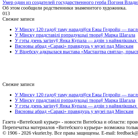
Умер один из создателей государственного герба Погоня Влад
Об этом сообщили родственники знаменитого художника.
0
13
Свежие записи
У Мінску 120 гадоў таму нарадзіўся Ежы Гедройц — пасл
У Мінску прадставілі рэпрадукцыі твораў Марка Шагала
У гэты дзень загінуў Янка Купала — адзін з найвялікшых 
Вясновы абрад «Саракі» правядуць у музеі пад Мінскам
У Віцебску адкрылася выстава «Мастацтва святла», прыс
Свежие записи
У Мінску 120 гадоў таму нарадзіўся Ежы Гедройц — пасл
У Мінску прадставілі рэпрадукцыі твораў Марка Шагала
У гэты дзень загінуў Янка Купала — адзін з найвялікшых 
Вясновы абрад «Саракі» правядуць у музеі пад Мінскам
Газета «Витебский курьер» - новости Витебска и области: прои
Перепечатка материалов «Витебского курьера» возможна только 
© 1906 - 2026 vkurier.by. Все права защищены. E-mail: feedback@