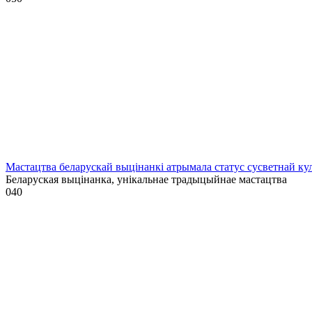
Мастацтва беларускай выцінанкі атрымала статус сусветнай
Беларуская выцінанка, унікальнае традыцыйнае мастацтва
0
40