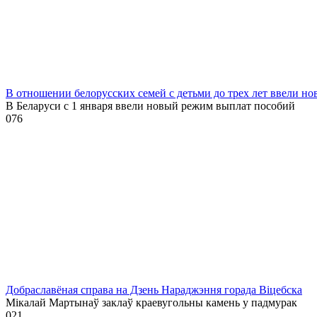
В отношении белорусских семей с детьми до трех лет ввели н
В Беларуси с 1 января ввели новый режим выплат пособий
0
76
Добраславёная справа на Дзень Нараджэння горада Віцебска
Мікалай Мартынаў заклаў краевугольны камень у падмурак
0
21