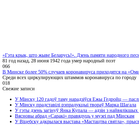
«Гэта крык, што жыве Беларусь!». Дзень памяти народного пе
81 год назад, 28 июня 1942 года умер народный поэт
0
66
В Минске более 50% случаев коронавируса приходятся на «Ом
Среди всех циркулирующих штаммов коронавируса по городу
0
18
Свежие записи
У Мінску 120 гадоў таму нарадзіўся Ежы Гедройц — пасл
У Мінску прадставілі рэпрадукцыі твораў Марка Шагала
У гэты дзень загінуў Янка Купала — адзін з найвялікшых 
Вясновы абрад «Саракі» правядуць у музеі пад Мінскам
У Віцебску адкрылася выстава «Мастацтва святла», прыс