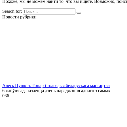
Похоже, мы не можем найти то, что вы ищете. Возможно, поис
Search for:
Новости рубрики
Алесь Пушкін: Гонар і трагедыя беларускага мастацтва
6 жніўня адзначаецца дзень нараджэння аднаго з самых
0
36