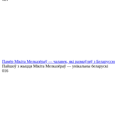
Памёр Мікіта Мелказёраў — чалавек, які размаўляў з Беларусс
Пайшоў з жыцця Мікіта Мелказёраў — унікальны беларускі
0
16