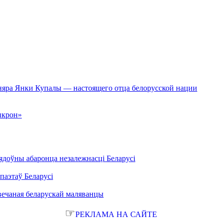
сняра Янки Купалы — настоящего отца белорусской нации
икрон»
ядоўны абаронца незалежнасці Беларусі
паэтаў Беларусі
вечаная беларускай маляванцы
☞
РЕКЛАМА НА САЙТЕ