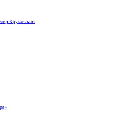
имир Круковский
ра»