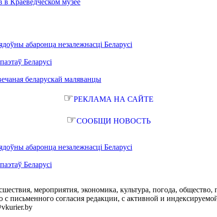
в в Краеведческом музее
ядоўны абаронца незалежнасці Беларусі
паэтаў Беларусі
вечаная беларускай маляванцы
☞
РЕКЛАМА НА САЙТЕ
☞
СООБЩИ НОВОСТЬ
ядоўны абаронца незалежнасці Беларусі
паэтаў Беларусі
сшествия, мероприятия, экономика, культура, погода, общество, 
с письменного согласия редакции, с активной и индексируемой ги
vkurier.by