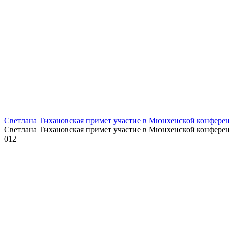
Светлана Тихановская примет участие в Мюнхенской конферен
Светлана Тихановская примет участие в Мюнхенской конфере
0
12