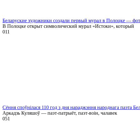
Беларуские художники создали первый мурал в Полоцке — фо
В Полоцке открыт символический мурал «Истоки», который
0
11
Сёння споўнілася 110 год з дня нараджэння народнага паэта Бе
Аркадзь Куляшоў — паэт-патрыёт, паэт-воін, чалавек
0
51