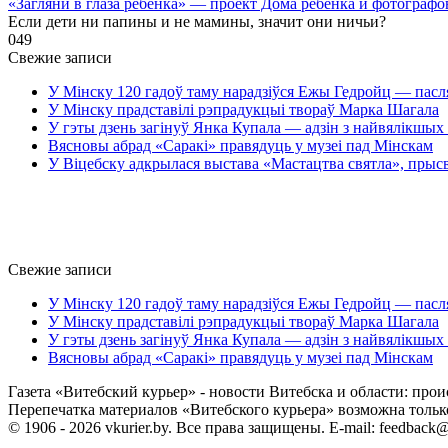
«Загляни в глаза ребенка» — проект Дома ребенка и фотографо
Если дети ни папины и не мамины, значит они ничьи?
0
49
Свежие записи
У Мінску 120 гадоў таму нарадзіўся Ежы Гедройц — пасл
У Мінску прадставілі рэпрадукцыі твораў Марка Шагала
У гэты дзень загінуў Янка Купала — адзін з найвялікшых 
Вясновы абрад «Саракі» правядуць у музеі пад Мінскам
У Віцебску адкрылася выстава «Мастацтва святла», прыс
Свежие записи
У Мінску 120 гадоў таму нарадзіўся Ежы Гедройц — пасл
У Мінску прадставілі рэпрадукцыі твораў Марка Шагала
У гэты дзень загінуў Янка Купала — адзін з найвялікшых 
Вясновы абрад «Саракі» правядуць у музеі пад Мінскам
Газета «Витебский курьер» - новости Витебска и области: прои
Перепечатка материалов «Витебского курьера» возможна только 
© 1906 - 2026 vkurier.by. Все права защищены. E-mail: feedback@