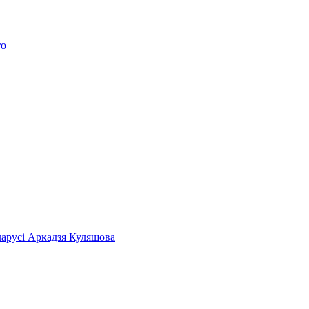
то
ларусі Аркадзя Куляшова