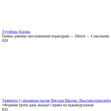
Тутэйшы Хаціка
Паміж дзвюма чыгуначнымі пераездамі — Шпілі — Сакольнікі
0
20
Таямніца ў джазавым рытме Віктара Шылко. Выстава-прысвя
«Формам трэба даць жыццё і права на індывідуальнае
0
32