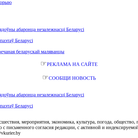
сторыю
ядоўны абаронца незалежнасці Беларусі
паэтаў Беларусі
вечаная беларускай маляванцы
☞
РЕКЛАМА НА САЙТЕ
☞
СООБЩИ НОВОСТЬ
ядоўны абаронца незалежнасці Беларусі
паэтаў Беларусі
сшествия, мероприятия, экономика, культура, погода, общество, 
с письменного согласия редакции, с активной и индексируемой ги
vkurier.by