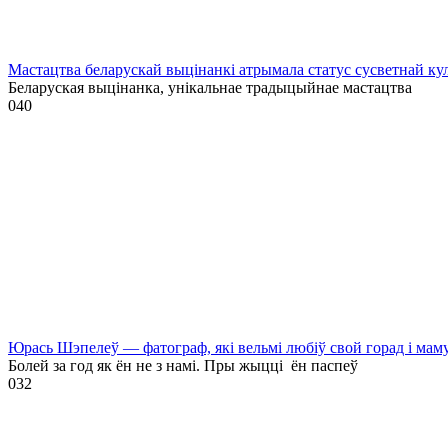
Мастацтва беларускай выцінанкі атрымала статус сусветнай
Беларуская выцінанка, унікальнае традыцыйнае мастацтва
0
40
Юрась Шэпелеў — фатограф, які вельмі любіў свой горад і мам
Болей за год як ён не з намі. Пры жыцці ён паспеў
0
32