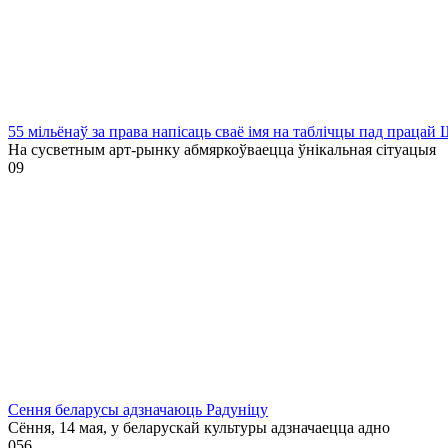
55 мільёнаў за права напісаць сваё імя на таблічцы пад праца
На сусветным арт-рынку абмяркоўваецца ўнікальная сітуацыя
0
9
Сення беларусы адзначаюць Радуніцу
Сёння, 14 мая, у беларускай культуры адзначаецца адно
0
56