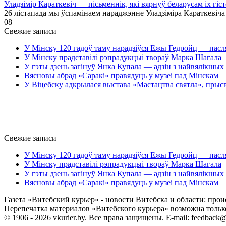
Уладзімір Караткевіч — пісьменнік, які вярнуў беларусам іх гі
26 лістапада мы ўспамінаем нараджэнне Уладзіміра Караткевіча
0
8
Свежие записи
У Мінску 120 гадоў таму нарадзіўся Ежы Гедройц — пасл
У Мінску прадставілі рэпрадукцыі твораў Марка Шагала
У гэты дзень загінуў Янка Купала — адзін з найвялікшых 
Вясновы абрад «Саракі» правядуць у музеі пад Мінскам
У Віцебску адкрылася выстава «Мастацтва святла», прыс
Свежие записи
У Мінску 120 гадоў таму нарадзіўся Ежы Гедройц — пасл
У Мінску прадставілі рэпрадукцыі твораў Марка Шагала
У гэты дзень загінуў Янка Купала — адзін з найвялікшых 
Вясновы абрад «Саракі» правядуць у музеі пад Мінскам
Газета «Витебский курьер» - новости Витебска и области: прои
Перепечатка материалов «Витебского курьера» возможна только 
© 1906 - 2026 vkurier.by. Все права защищены. E-mail: feedback@