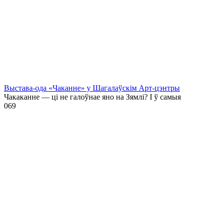
Выстава-ода «Чаканне» у Шагалаўскім Арт-цэнтры
Чакаканне — ці не галоўнае яно на Зямлі? І ў самыя
0
69