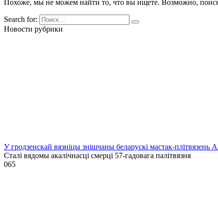
Похоже, мы не можем найти то, что вы ищете. Возможно, поис
Search for:
Новости рубрики
У гродзенскай вязніцы знішчаны беларускі мастак-плітвязень 
Сталі вядомы акалічнасці смерці 57-гадовага палітвязня
0
65